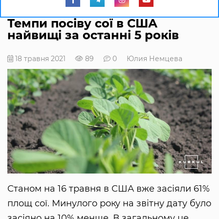
Темпи посіву сої в США
найвищі за останні 5 років
18 травня 2021
89
0
Юлия Немцева
Станом на 16 травня в США вже засіяли 61%
площ сої. Минулого року на звітну дату було
засіяно на 10% менше. В загальному це