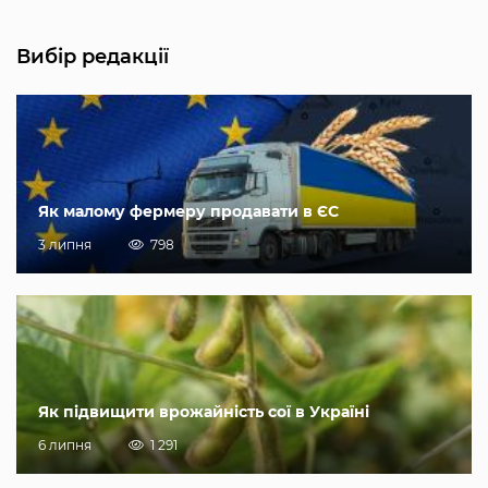
Вибір редакції
Як малому фермеру продавати в ЄС
3 липня
798
Як підвищити врожайність сої в Україні
6 липня
1 291