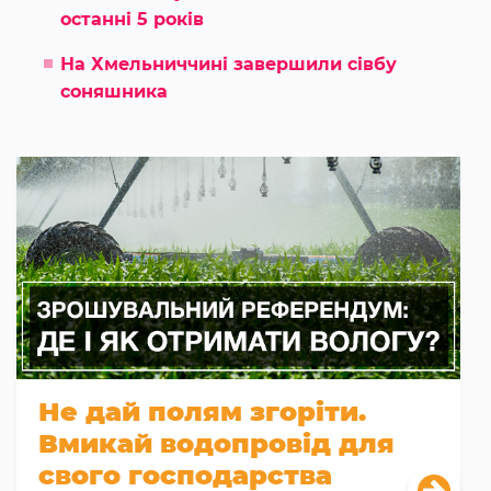
останні 5 років
На Хмельниччині завершили сівбу
соняшника
Не дай полям згоріти.
Вмикай водопровід для
свого господарства