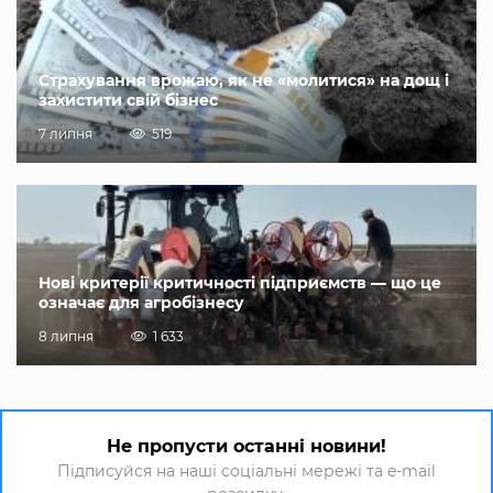
Страхування врожаю, як не «молитися» на дощ і
захистити свій бізнес
7 липня
519
Нові критерії критичності підприємств — що це
означає для агробізнесу
8 липня
1 633
Не пропусти останні новини!
Підписуйся на наші соціальні мережі та e-mail