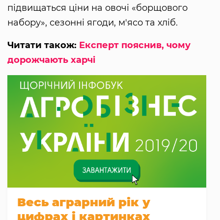
підвищаться ціни на овочі «борщового
набору», сезонні ягоди, м'ясо та хліб.
Читати також:
Експерт пояснив, чому
дорожчають харчі
Весь аграрний рік у
цифрах і картинках