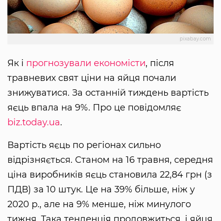
pixabay.com
Як і
прогнозували економісти
, після
травневих свят ціни на яйця почали
знижуватися. За останній тиждень вартість
яєць впала на 9%. Про це повідомляє
biz.today.ua
.
Вартість яєць по регіонах сильно
відрізняється. Станом на 16 травня, середня
ціна виробників яєць становила 22,84 грн (з
ПДВ) за 10 штук. Це на 39% більше, ніж у
2020 р., але на 9% менше, ніж минулого
тижня. Така тенденція продовжиться, і яйця