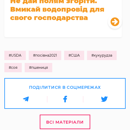
Не дай полям згоріти.
Вмикай водопровід для
свого господарства
#USDA
#посівна2021
#США
#кукурудза
#соя
#пшениця
ПОДІЛИТИСЯ В СОЦМЕРЕЖАХ
ВСІ МАТЕРІАЛИ