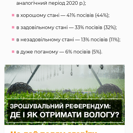
аналогічний період 2020 р.);
в хорошому стані — 41% посівів (44%);
в задовільному стані — 33% посівів (32%);
в незадовільному стані — 13% посівів (11%);
в дуже поганому — 6% посівів (5%).