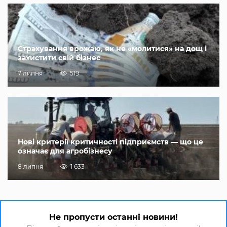
Страхування врожаю, як не «молитися» на дощ і
захистити свій бізнес
7 липня
519
Нові критерії критичності підприємств — що це
означає для агробізнесу
8 липня
1 633
Не пропусти останні новини!