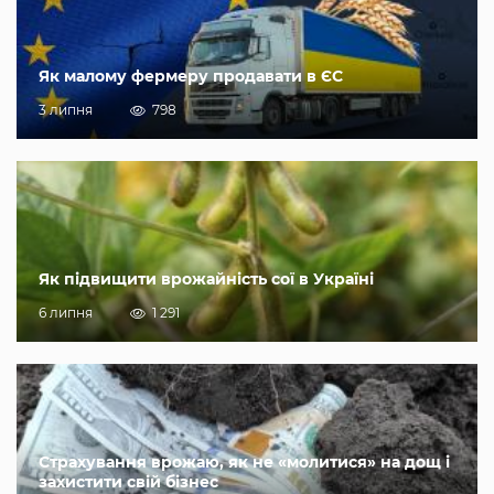
Як малому фермеру продавати в ЄС
3 липня
798
Як підвищити врожайність сої в Україні
6 липня
1 291
Страхування врожаю, як не «молитися» на дощ і
захистити свій бізнес