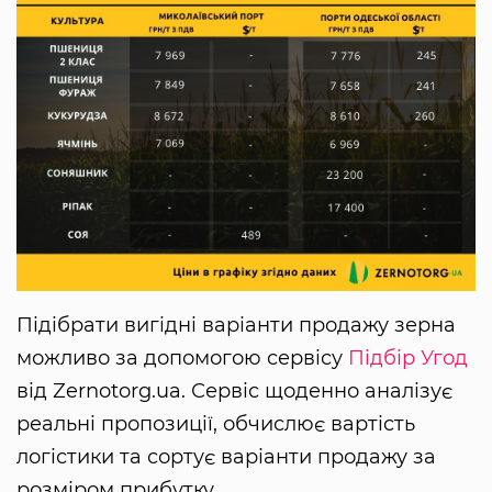
Підібрати вигідні варіанти продажу зерна
можливо за допомогою сервісу
Підбір Угод
від Zernotorg.ua. Сервіс щоденно аналізує
реальні пропозиції, обчислює вартість
логістики та сортує варіанти продажу за
розміром прибутку.