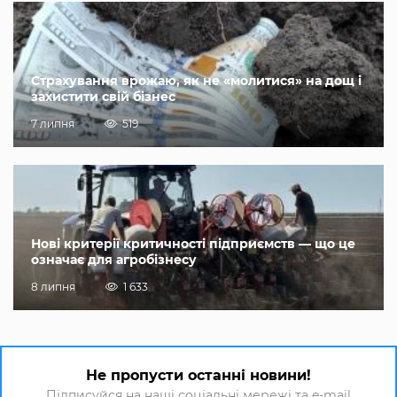
Страхування врожаю, як не «молитися» на дощ і
захистити свій бізнес
7 липня
519
Нові критерії критичності підприємств — що це
означає для агробізнесу
8 липня
1 633
Не пропусти останні новини!
Підписуйся на наші соціальні мережі та e-mail