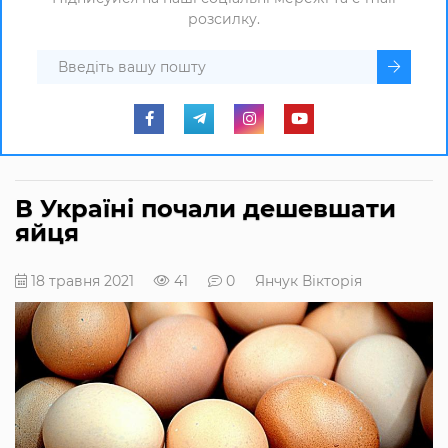
розсилку.
В Україні почали дешевшати
яйця
18 травня 2021
41
0
Янчук Вікторія