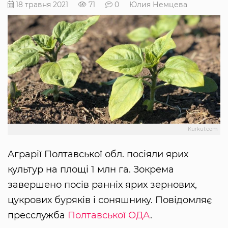
18 травня 2021
71
0
Юлия Немцева
Kurkul.com
Аграрії Полтавської обл. посіяли ярих
культур на площі 1 млн га. Зокрема
завершено посів ранніх ярих зернових,
цукрових буряків і соняшнику. Повідомляє
пресслужба
Полтавської ОДА
.