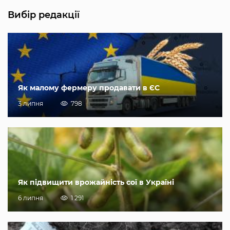
Вибір редакції
Як малому фермеру продавати в ЄС
3 липня
798
Як підвищити врожайність сої в Україні
6 липня
1 291