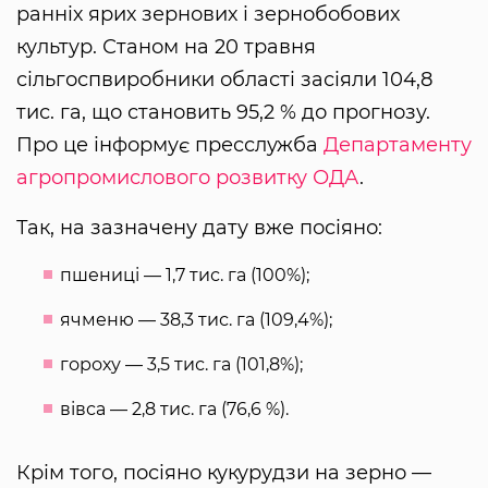
ранніх ярих зернових і зернобобових
культур. Станом на 20 травня
сільгоспвиробники області засіяли 104,8
тис. га, що становить 95,2 % до прогнозу.
Про це інформує пресслужба
Департаменту
агропромислового розвитку ОДА
.
Так, на зазначену дату вже посіяно:
пшениці — 1,7 тис. га (100%);
ячменю — 38,3 тис. га (109,4%);
гороху — 3,5 тис. га (101,8%);
вівса — 2,8 тис. га (76,6 %).
Крім того, посіяно кукурудзи на зерно —