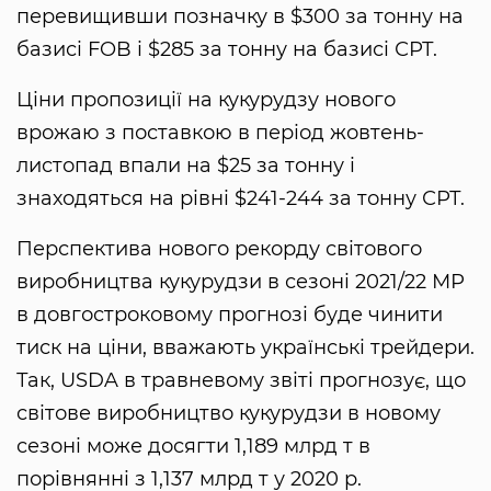
перевищивши позначку в $300 за тонну на
базисі FOB і $285 за тонну на базисі СРТ.
Ціни пропозиції на кукурудзу нового
врожаю з поставкою в період жовтень-
листопад впали на $25 за тонну і
знаходяться на рівні $241-244 за тонну СРТ.
Перспектива нового рекорду світового
виробництва кукурудзи в сезоні 2021/22 МР
в довгостроковому прогнозі буде чинити
тиск на ціни, вважають українські трейдери.
Так, USDA в травневому звіті прогнозує, що
світове виробництво кукурудзи в новому
сезоні може досягти 1,189 млрд т в
порівнянні з 1,137 млрд т у 2020 р.