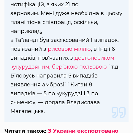
нотифікацій, з яких 21 по
зерновим. Мені дуже необхідна в цьому
плані тісна співпраця, оскільки,
наприклад,
в Таїланді був зафіксований 1 випадок,
пов'язаний з
рисовою міллю
, в Індії 6
випадків, пов'язаних з
довгоносиком
кукурудзяним
,
берізкою польовою
і т.д.
Білорусь направила 5 випадків
виявлення амброзії і Китай 8
випадків — 5 по кукурудзі і 3 по
ячменю», — додала Владислава
Магалецька.
Читати також:
З України експортовано