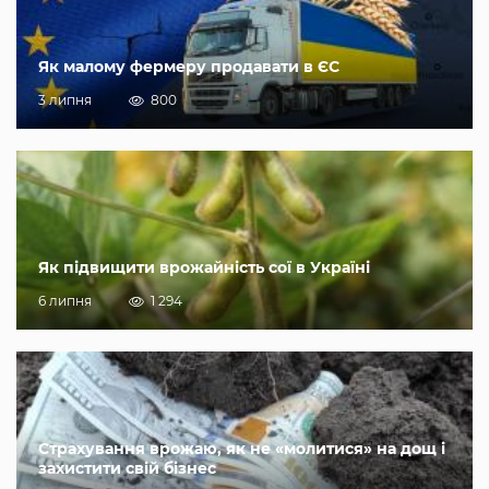
Як малому фермеру продавати в ЄС
3 липня
800
Як підвищити врожайність сої в Україні
6 липня
1 294
Страхування врожаю, як не «молитися» на дощ і
захистити свій бізнес