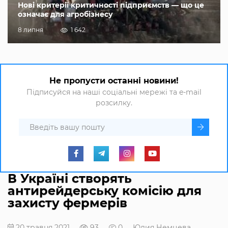
Нові критерії критичності підприємств — що це
означає для агробізнесу
8 липня
1 642
Не пропусти останні новини!
Підписуйся на наші соціальні мережі та e-mail
розсилку.
В Україні створять
антирейдерську комісію для
захисту фермерів
20 травня 2021
93
0
Юлия Немцева