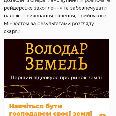
дозволить оперативно зупиняти розпочате
рейдерське захоплення та забезпечувати
належне виконання рішення, прийнятого
Мін'юстом за результатами розгляду
скарги.
Навчіться бути
господарем своєї землі