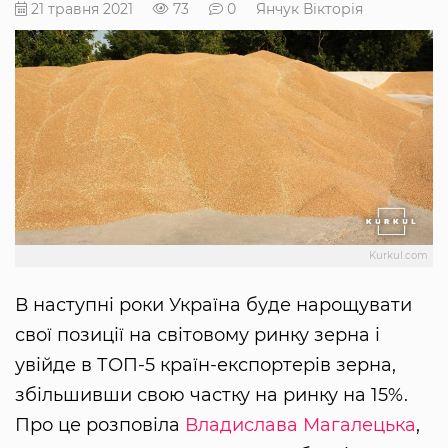
21 травня 2021
73
0
Янчук Вікторія
Kurkul.com
В наступні роки Україна буде нарощувати
свої позиції на світовому ринку зерна і
увійде в ТОП-5 країн-експортерів зерна,
збільшивши свою частку на ринку на 15%.
Про це розповіла
Владислава Магалецька
,