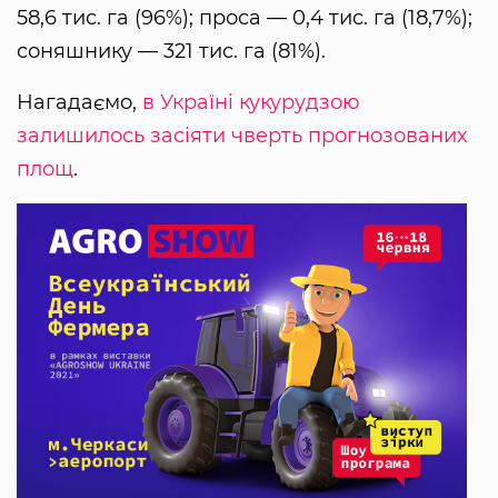
58,6 тис. га (96%); проса — 0,4 тис. га (18,7%);
соняшнику — 321 тис. га (81%).
Нагадаємо,
в Україні кукурудзою
залишилось засіяти чверть прогнозованих
площ
.