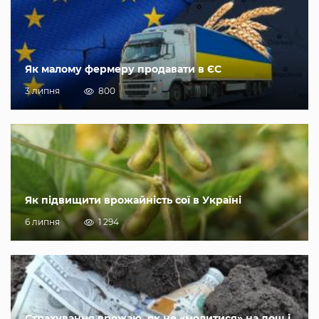
Як малому фермеру продавати в ЄС
3 липня
800
Як підвищити врожайність сої в Україні
6 липня
1 294
Страхування врожаю, як не «молитися» на дощ і