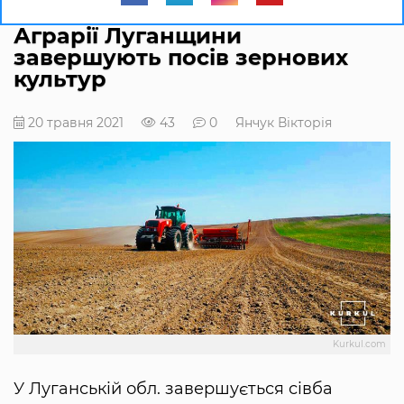
Аграрії Луганщини
завершують посів зернових
культур
20 травня 2021
43
0
Янчук Вікторія
Kurkul.com
У Луганській обл. завершується сівба