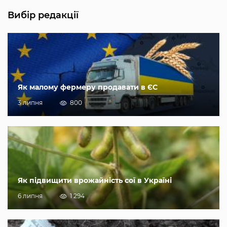
Вибір редакції
Як малому фермеру продавати в ЄС
3 липня
800
Як підвищити врожайність сої в Україні
6 липня
1 294