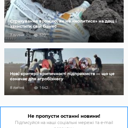
Страхування врожаю, як не «молитися» на дощ і
захистити свій бізнес
7 липня
520
Нові критерії критичності підприємств — що це
означає для агробізнесу
8 липня
1 642
Не пропусти останні новини!
Підписуйся на наші соціальні мережі та e-mail