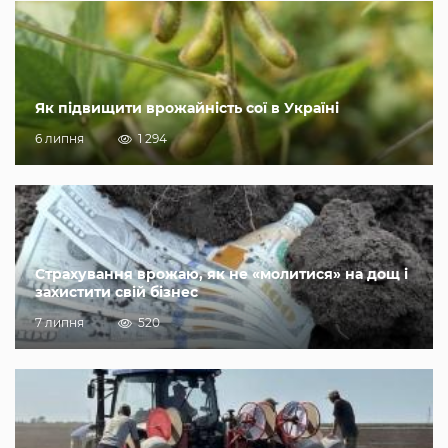
Як підвищити врожайність сої в Україні
6 липня
1 294
Страхування врожаю, як не «молитися» на дощ і
захистити свій бізнес
7 липня
520