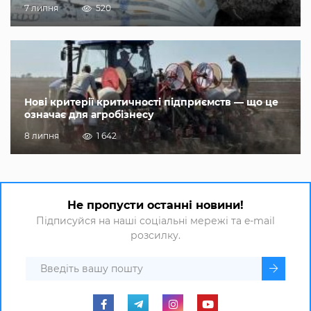
7 липня
520
Нові критерії критичності підприємств — що це
означає для агробізнесу
8 липня
1 642
Не пропусти останні новини!
Підписуйся на наші соціальні мережі та e-mail
розсилку.