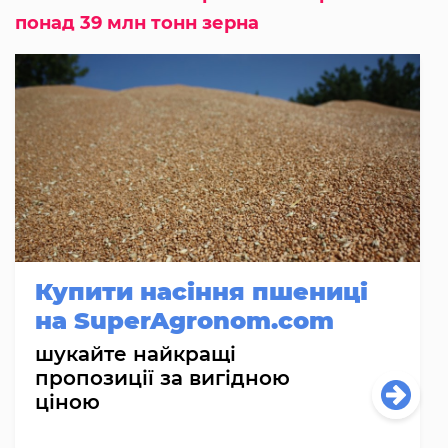
понад 39 млн тонн зерна
Купити насіння пшениці
на SuperAgronom.com
шукайте найкращі
пропозиції за вигідною
ціною