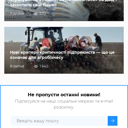
захистити свій бізнес
7 липня
520
Нові критерії критичності підприємств — що це
означає для агробізнесу
8 липня
1 642
Не пропусти останні новини!
Підписуйся на наші соціальні мережі та e-mail
розсилку.