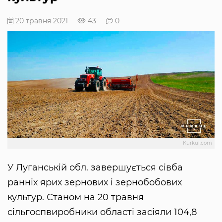
20 травня 2021
43
0
Kurkul.com
У Луганській обл. завершується сівба
ранніх ярих зернових і зернобобових
культур. Станом на 20 травня
сільгоспвиробники області засіяли 104,8