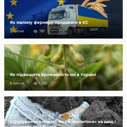
Як малому фермеру продавати в ЄС
3 липня
781
Як підвищити врожайність сої в Україні
6 липня
1 260
Страхування врожаю, як не «молитися» на дощ і
захистити свій бізнес