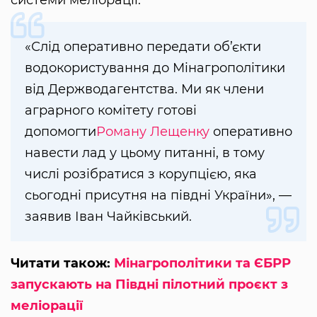
системи меліорації.
«Слід оперативно передати об’єкти
водокористування до Мінагрополітики
від Держводагентства. Ми як члени
аграрного комітету готові
допомогти
Роману Лещенку
оперативно
навести лад у цьому питанні, в тому
числі розібратися з корупцією, яка
сьогодні присутня на півдні України», —
заявив Іван Чайківський.
Читати також:
Мінагрополітики та ЄБРР
запускають на Півдні пілотний проєкт з
меліорації