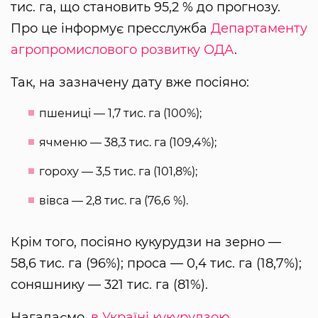
тис. га, що становить 95,2 % до прогнозу.
Про це інформує пресслужба
Департаменту
агропромислового розвитку ОДА
.
Так, на зазначену дату вже посіяно:
пшениці — 1,7 тис. га (100%);
ячменю — 38,3 тис. га (109,4%);
гороху — 3,5 тис. га (101,8%);
вівса — 2,8 тис. га (76,6 %).
Крім того, посіяно кукурудзи на зерно —
58,6 тис. га (96%); проса — 0,4 тис. га (18,7%);
соняшнику — 321 тис. га (81%).
Нагадаємо,
в Україні кукурудзою