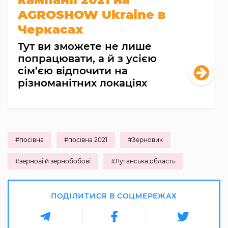
AGROSHOW Ukraine в
Черкасах
Тут ви зможете не лише
попрацювати, а й з усією
сім’єю відпочити на
різноманітних локаціях
#посівна
#посівна 2021
#Зерновик
#зернові й зернобобові
#Луганська область
ПОДІЛИТИСЯ В СОЦМЕРЕЖАХ