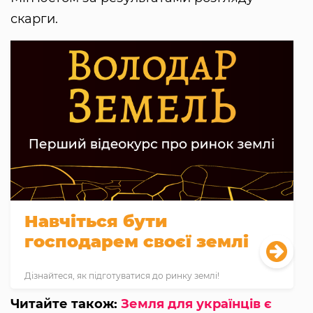
скарги.
Навчіться бути
господарем своєї землі
Дізнайтеся, як підготуватися до ринку землі!
Читайте також:
Земля для українців є