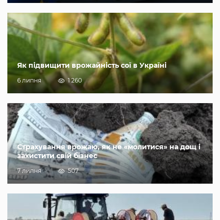
Як підвищити врожайність сої в Україні
6 липня
1 260
Страхування врожаю, як не «молитися» на дощ і
захистити свій бізнес
7 липня
507