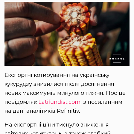
Експортні котирування на українську
кукурудзу знизилися після досягнення
нових максимумів минулого тижня. Про це
повідомляє
Latifundist.com
, з посиланням
на дані аналітиків Refinitiv.
На експортні ціни тиснуло зниження
світових котирувань, а також слабкий