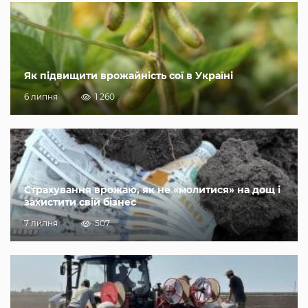
Як підвищити врожайність сої в Україні
6 липня
1 260
Страхування врожаю, як не «молитися» на дощ і
захистити свій бізнес
7 липня
507