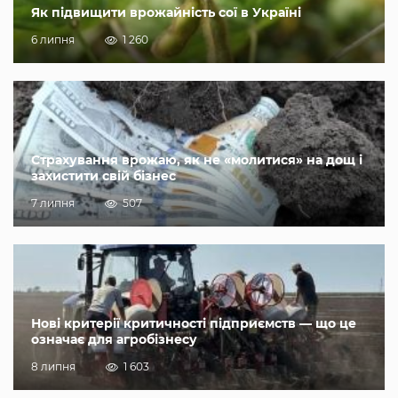
Як підвищити врожайність сої в Україні
6 липня
1 260
Страхування врожаю, як не «молитися» на дощ і
захистити свій бізнес
7 липня
507
Нові критерії критичності підприємств — що це
означає для агробізнесу
8 липня
1 603