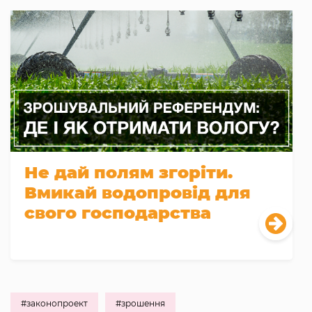
Не дай полям згоріти.
Вмикай водопровід для
свого господарства
#законопроект
#зрошення