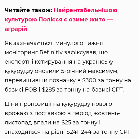
Читайте також:
Найрентабельнішою
культурою Полісся є озиме жито —
аграрій
Як зазначається, минулого тижня
моніторинг Refinitiv зафіксував, що
експортні котирування на українську
кукурудзу оновили 5-річний максимум,
перевищивши позначку в $300 за тонну на
базисі FOB і $285 за тонну на базисі СРТ.
Ціни пропозиції на кукурудзу нового
врожаю з поставкою в період жовтень-
листопад впали на $25 за тонну і
знаходяться на рівні $241-244 за тонну СРТ.