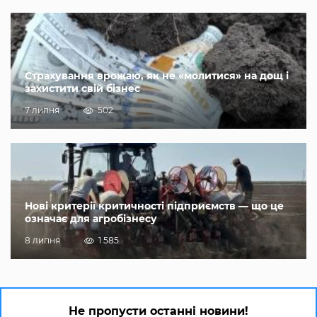
Страхування врожаю, як не «молитися» на дощ і
захистити свій бізнес
7 липня
502
Нові критерії критичності підприємств — що це
означає для агробізнесу
8 липня
1 585
Не пропусти останні новини!