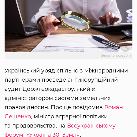
depositphotos.com
Український уряд спільно з міжнародними
партнерами проведе антикорупційний
аудит Держгеокадастру, який є
адміністратором системи земельних
правовідносин. Про це повідомив
Роман
Лещенко
, міністр аграрної політики
та продовольства, на
Всеукраїнському
форумі «Україна 30. Земля
.