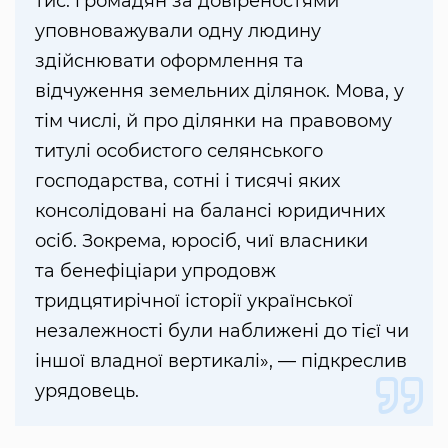
тис. громадян за довіреностями
уповноважували одну людину
здійснювати оформлення та
відчуження земельних ділянок. Мова, у
тім числі, й про ділянки на правовому
титулі особистого селянського
господарства, сотні і тисячі яких
консолідовані на балансі юридичних
осіб. Зокрема, юросіб, чиї власники
та бенефіціари упродовж
тридцятирічної історії української
незалежності були наближені до тієї чи
іншої владної вертикалі», — підкреслив
урядовець.