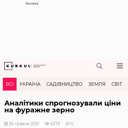
Реклама
ВСІ
УКРАЇНА
САДІВНИЦТВО
ЗЕМЛЯ
СВІТ
Аналітики спрогнозували ціни
на фуражне зерно
26 травня 2021
6273
0