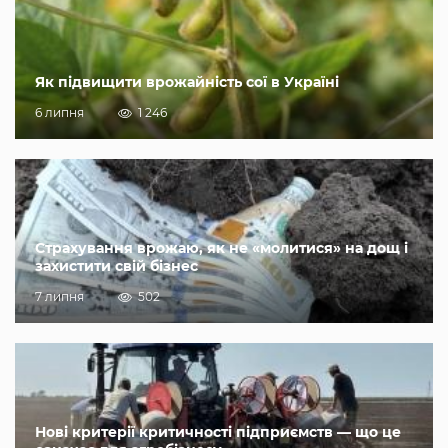
Як підвищити врожайність сої в Україні
6 липня
1 246
Страхування врожаю, як не «молитися» на дощ і
захистити свій бізнес
7 липня
502
Нові критерії критичності підприємств — що це