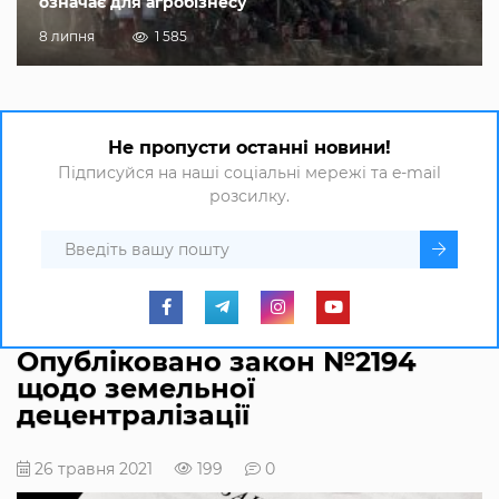
означає для агробізнесу
8 липня
1 585
Не пропусти останні новини!
Підписуйся на наші соціальні мережі та e-mail
розсилку.
Опубліковано закон №2194
щодо земельної
децентралізації
26 травня 2021
199
0