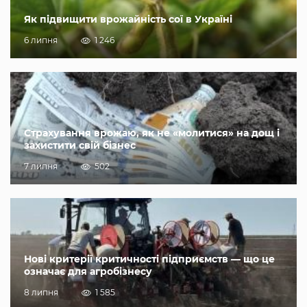
Як підвищити врожайність сої в Україні
6 липня
1 246
Страхування врожаю, як не «молитися» на дощ і
захистити свій бізнес
7 липня
502
Нові критерії критичності підприємств — що це
означає для агробізнесу
8 липня
1 585