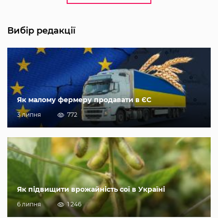
Вибір редакції
Як малому фермеру продавати в ЄС
3 липня
772
Як підвищити врожайність сої в Україні
6 липня
1 246