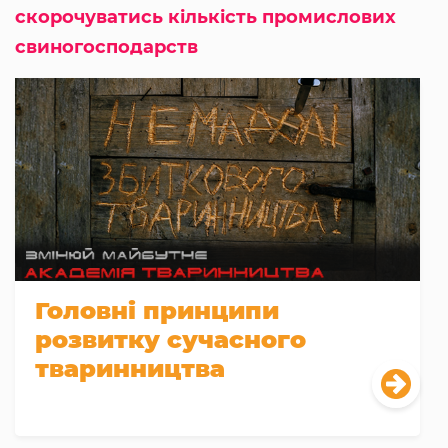
скорочуватись кількість промислових
свиногосподарств
Головні принципи
розвитку сучасного
тваринництва