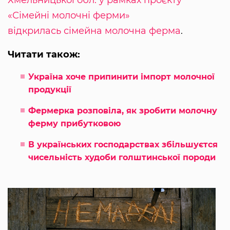
Хмельницької обл. у рамках проєкту
«Сімейні молочні ферми»
відкрилась сімейна молочна ферма
.
Читати також:
Україна хоче припинити імпорт молочної
продукції
Фермерка розповіла, як зробити молочну
ферму прибутковою
В українських господарствах збільшуєтся
чисельність худоби голштинської породи