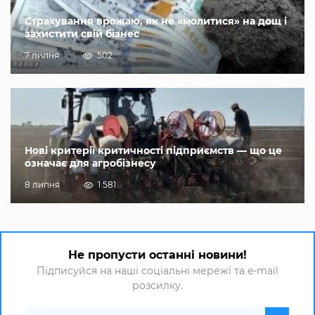
Страхування врожаю, як не «молитися» на дощ і
захистити свій бізнес
7 липня
502
Нові критерії критичності підприємств — що це
означає для агробізнесу
8 липня
1 581
Не пропусти останні новини!
Підписуйся на наші соціальні мережі та e-mail
розсилку.