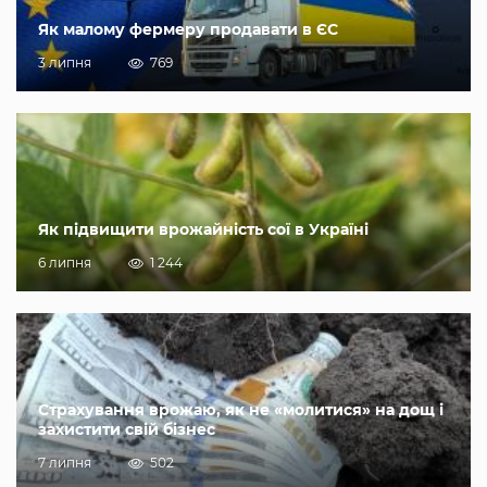
Як малому фермеру продавати в ЄС
3 липня
769
Як підвищити врожайність сої в Україні
6 липня
1 244
Страхування врожаю, як не «молитися» на дощ і
захистити свій бізнес
7 липня
502