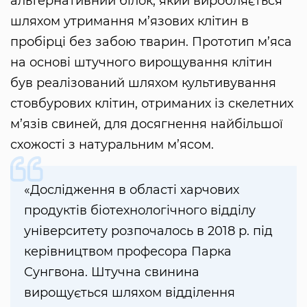
альтернативний білок, який виробляється
шляхом утримання м’язових клітин в
пробірці без забою тварин. Прототип м’яса
на основі штучного вирощування клітин
був реалізований шляхом культивування
стовбурових клітин, отриманих із скелетних
м’язів свиней, для досягнення найбільшої
схожості з натуральним м’ясом.
«Дослідження в області харчових
продуктів біотехнологічного відділу
університету розпочалось в 2018 р. під
керівництвом професора Парка
Сунгвона. Штучна свинина
вирощується шляхом відділення