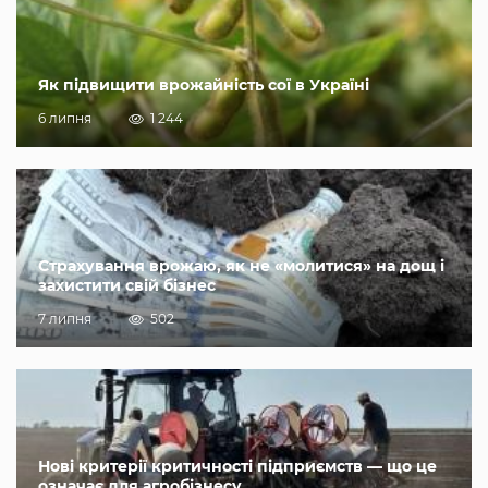
Як підвищити врожайність сої в Україні
6 липня
1 244
Страхування врожаю, як не «молитися» на дощ і
захистити свій бізнес
7 липня
502
Нові критерії критичності підприємств — що це
означає для агробізнесу