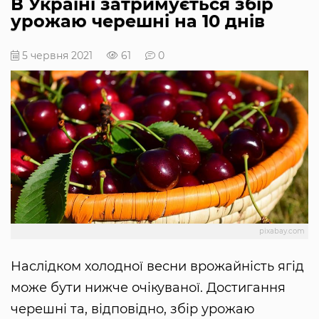
В Україні затримується збір
урожаю черешні на 10 днів
5 червня 2021
61
0
pixabay.com
Наслідком холодної весни врожайність ягід
може бути нижче очікуваної. Достигання
черешні та, відповідно, збір урожаю