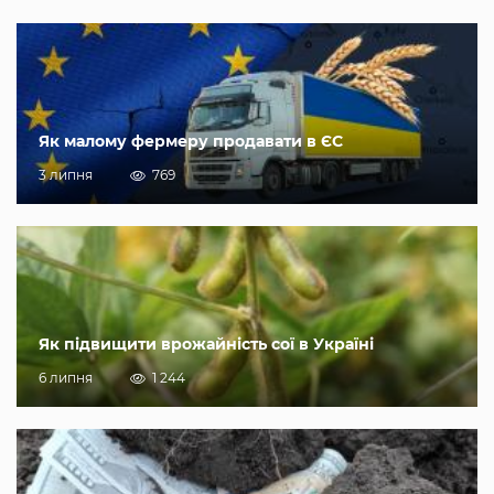
Як малому фермеру продавати в ЄС
3 липня
769
Як підвищити врожайність сої в Україні
6 липня
1 244