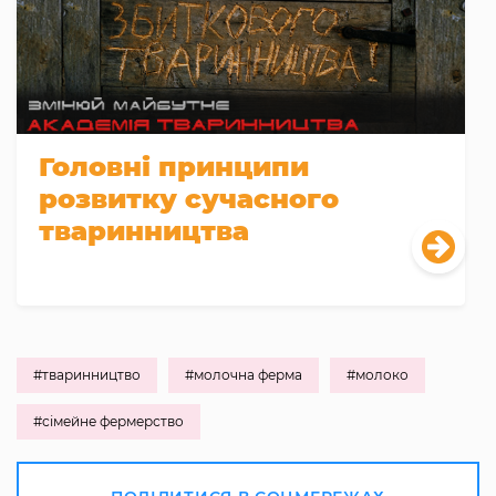
Головні принципи
розвитку сучасного
тваринництва
#тваринництво
#молочна ферма
#молоко
#сімейне фермерство