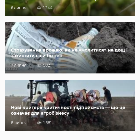
6 липня
1 244
Страхування врожаю, як не «молитися» на дощ і
захистити свій бізнес
7 липня
502
Нові критерії критичності підприємств — що це
означає для агробізнесу
8 липня
1 581