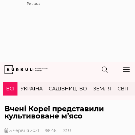
Реклама
ВСІ
УКРАЇНА
САДІВНИЦТВО
ЗЕМЛЯ
СВІТ
Вчені Кореї представили
культивоване м’ясо
5 червня 2021
48
0