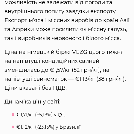
можливість не залежати від погоди та
внутрішнього попиту завдяки експорту.
Експорт м’яса і м’ясних виробів до країн Азії
та Африки може посилити як м’ясну галузь,
так і виробників червоного і білого м’яса.
Ціна на німецькій біржі VEZG цього тижня
на напівтуші кондиційних свиней
зменшилась до €1,57/кг (52 грн/кг), на
напівтуші свиноматок — €1,13/кг (38 грн/кг).
Ціни вказані без ПДВ.
Динаміка цін у світі:
€1,71/кг (+5,13%) у ЄС;
€1,12/кг (-23,15%) у Бразилії;