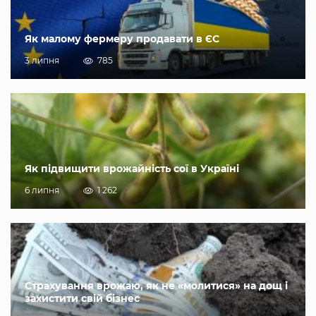
Як малому фермеру продавати в ЄС
3 липня
785
Як підвищити врожайність сої в Україні
6 липня
1 262
Страхування врожаю, як не «молитися» на дощ і
захистити свій бізнес