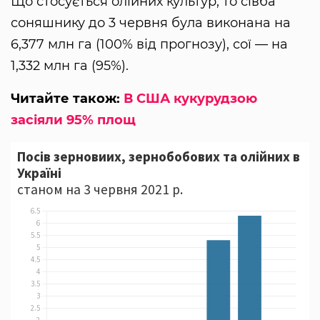
Що стосується олійних культур, то сівба
соняшнику до 3 червня була виконана на
6,377 млн га (100% від прогнозу), сої — на
1,332 млн га (95%).
Читайте також:
В США кукурудзою
засіяли 95% площ