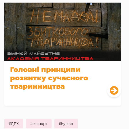
Головні принципи
розвитку сучасного
тваринництва
#ДРХ
#експорт
#Кувейт