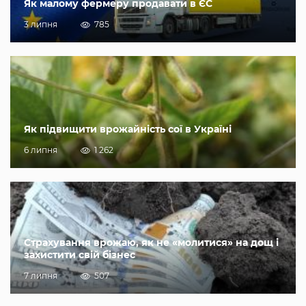
Як малому фермеру продавати в ЄС
3 липня
785
Як підвищити врожайність сої в Україні
6 липня
1 262
Страхування врожаю, як не «молитися» на дощ і
захистити свій бізнес
7 липня
507