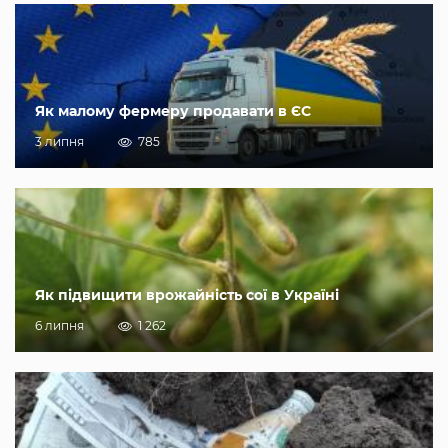
Як малому фермеру продавати в ЄС
3 липня
785
Як підвищити врожайність сої в Україні
6 липня
1 262