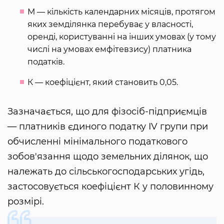
М — кількість календарних місяців, протягом
яких земділянка перебуває у власності,
оренді, користуванні на інших умовах (у тому
числі на умовах емфітевзису) платника
податків.
К — коефіцієнт, який становить 0,05.
Зазначається, що для фізосіб-підприємців
— платників єдиного податку IV групи при
обчисленні мінімального податкового
зобов'язання щодо земельних ділянок, що
належать до сільськогосподарських угідь,
застосовується коефіцієнт К у половинному
розмірі.