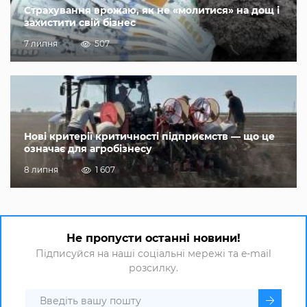
Страхування врожаю, як не «молитися» на дощ і
захистити свій бізнес
7 липня
507
Нові критерії критичності підприємств — що це
означає для агробізнесу
8 липня
1 607
Не пропусти останні новини!
Підписуйся на наші соціальні мережі та e-mail
розсилку.