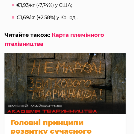
€1,93/кг (-7,74%) у США;
€1,69/кг (+2,58%) у Канаді.
Читайте також:
Карта племінного
птахівництва
Головні принципи
розвитку сучасного