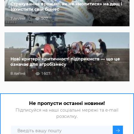
Страхування врожаю, як не «молитися» на дощ і
захистити свій бізнес
7 липня
507
Нові критерії критичності підприємств — що це
означає для агробізнесу
8 липня
1 607
Не пропусти останні новини!
Підписуйся на наші соціальні мережі та e-mail
розсилку.