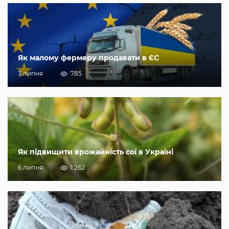
Як малому фермеру продавати в ЄС
3 липня
785
Як підвищити врожайність сої в Україні
6 липня
1 262