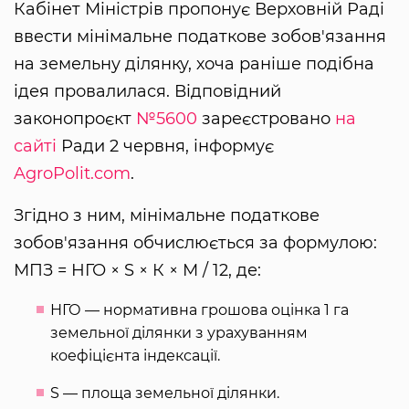
Кабінет Міністрів пропонує Верховній Раді
ввести мінімальне податкове зобов'язання
на земельну ділянку, хоча раніше подібна
ідея провалилася. Відповідний
законопроєкт
№5600
зареєстровано
на
сайті
Ради 2 червня, інформує
AgroPolit.com
.
Згідно з ним, мінімальне податкове
зобов'язання обчислюється за формулою:
МПЗ = НГО × S × К × М / 12, де:
НГО — нормативна грошова оцінка 1 га
земельної ділянки з урахуванням
коефіцієнта індексації.
S — площа земельної ділянки.