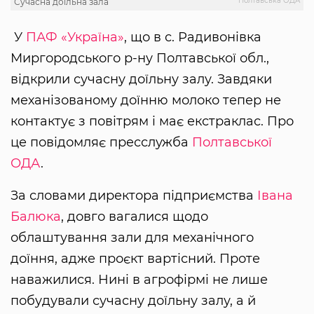
Полтавська ОДА
Сучасна доїльна зала
У
ПАФ «Україна»
, що в с. Радивонівка
Миргородського р-ну Полтавської обл.,
відкрили сучасну доїльну залу. Завдяки
механізованому доїнню молоко тепер не
контактує з повітрям і має екстраклас. Про
це повідомляє пресслужба
Полтавської
ОДА
.
За словами директора підприємства
Івана
Балюка
, довго вагалися щодо
облаштування зали для механічного
доїння, адже проєкт вартісний. Проте
наважилися. Нині в агрофірмі не лише
побудували сучасну доїльну залу, а й