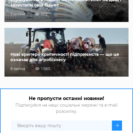
захистити свій бізнес
7 липня
502
Нові критерії критичності підприємств — що це
означає для агробізнесу
8 липня
1 583
Не пропусти останні новини!
Підписуйся на наші соціальні мережі та e-mail
розсилку.