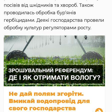
посівів від шкідників та хвороб. Також
проводилась обробка бур’янів
гербіцидами. Деякі господарства провели
обробку культур регуляторами росту.
Не дай полям згоріти.
Вмикай водопровід для
свого господарства