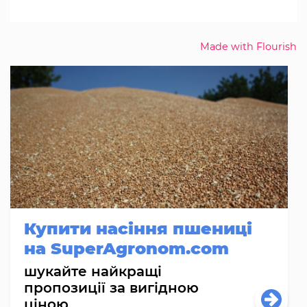
Made with Flourish
Купити насіння пшениці
на SuperAgronom.com
шукайте найкращі
пропозиції за вигідною
ціною