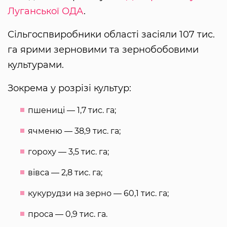
Луганської ОДА
.
Сільгоспвиробники області засіяли 107 тис.
га ярими зерновими та зернобобовими
культурами.
Зокрема у розрізі культур:
пшениці — 1,7 тис. га;
ячменю — 38,9 тис. га;
гороху — 3,5 тис. га;
вівса — 2,8 тис. га;
кукурудзи на зерно — 60,1 тис. га;
проса — 0,9 тис. га.