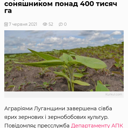
соняшником понад 400 тисяч
га
7 червня 2021
52
0
Kurkul.com
Аграріями Луганщини завершена сівба
ярих зернових і зернобобових культур.
Повідомляє пресслужба
Департаменту АПК