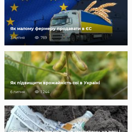
Як малому фермеру продавати в ЄС
3 липня
769
Як підвищити врожайність сої в Україні
6 липня
1 244
Страхування врожаю, як не «молитися» на дощ і