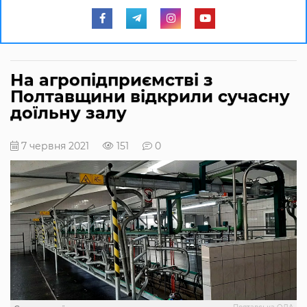
На агропідприємстві з
Полтавщини відкрили сучасну
доїльну залу
7 червня 2021
151
0