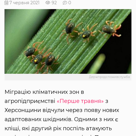
7 червня 2021
92
0
Держпродспоживслужба
Міграцію кліматичних зон в
агропідприємстві
«Перше травня»
з
Херсонщини відчули через появу нових
адаптованих шкідників. Одними з них є
кліщі, які другий рік поспіль атакують