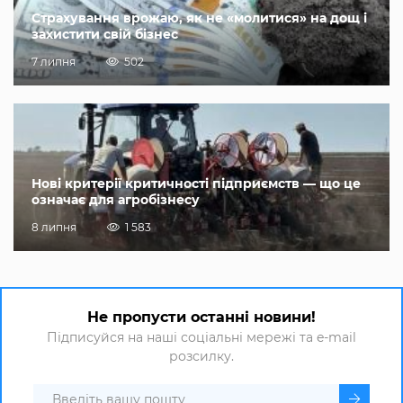
Страхування врожаю, як не «молитися» на дощ і
захистити свій бізнес
7 липня
502
Нові критерії критичності підприємств — що це
означає для агробізнесу
8 липня
1 583
Не пропусти останні новини!
Підписуйся на наші соціальні мережі та e-mail
розсилку.