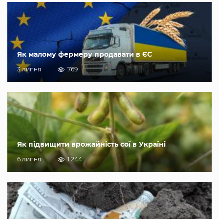
Як малому фермеру продавати в ЄС
3 липня
769
Як підвищити врожайність сої в Україні
6 липня
1 244