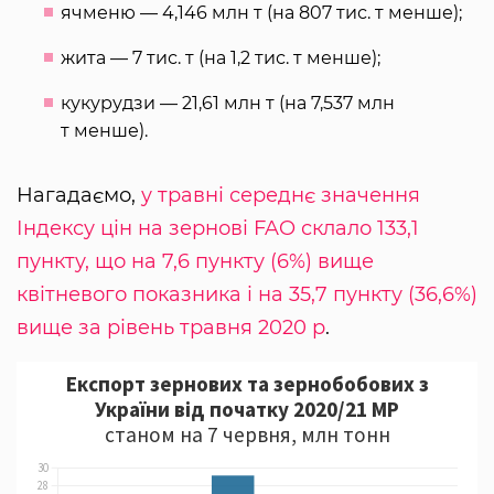
ячменю — 4,146 млн т (на 807 тис. т менше);
жита — 7 тис. т (на 1,2 тис. т менше);
кукурудзи — 21,61 млн т (на 7,537 млн
т менше).
Нагадаємо,
у травні середнє значення
Індексу цін на зернові FAO склало 133,1
пункту, що на 7,6 пункту (6%) вище
квітневого показника і на 35,7 пункту (36,6%)
вище за рівень травня 2020 р
.