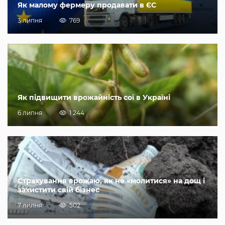
Як малому фермеру продавати в ЄС
3 липня
769
Як підвищити врожайність сої в Україні
6 липня
1 244
Страхування врожаю, як не «молитися» на дощ і
захистити свій бізнес
7 липня
502