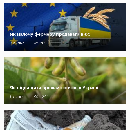
Як малому фермеру продавати в ЄС
3 липня
769
Як підвищити врожайність сої в Україні
6 липня
1 244