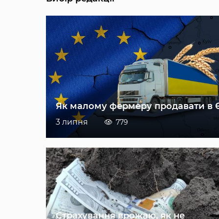
Як малому фермеру продавати в 
3 липня
779
Страхування врожаю, як не