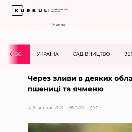
Реклама
‹
ВСІ
УКРАЇНА
САДІВНИЦТВО
ЗЕ
Через зливи в деяких обла
пшениці та ячменю
16 червня 2021
2247
0