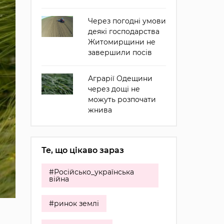
Через погодні умови
деякі господарства
Житомирщини не
завершили посів
Аграрії Одещини
через дощі не
можуть розпочати
жнива
Те, що цікаво зараз
#Російсько_українська
війна
#ринок землі