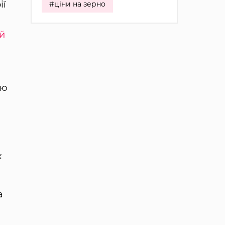
ії
#ціни на зерно
й
ню
х
а