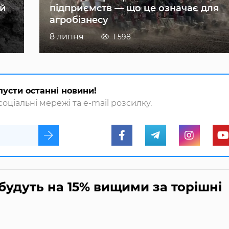
ій
підприємств — що це означає для
агробізнесу
8 липня
1 598
пусти останні новини!
оціальні мережі та e-mail розсилку.
 будуть на 15% вищими за торішні