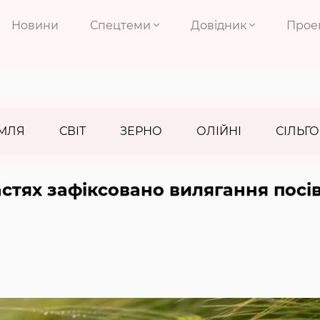
Новини
Спецтеми
Довідник
Прое
МЛЯ
СВІТ
ЗЕРНО
ОЛІЙНІ
СІЛЬГО
стях зафіксовано вилягання посів