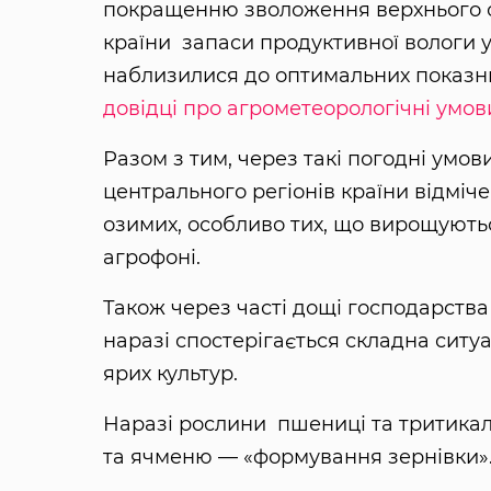
покращенню зволоження верхнього ор
країни запаси продуктивної вологи у
наблизилися до оптимальних показни
довідці про агрометеорологічні умов
Разом з тим, через такі погодні умов
центрального регіонів країни відміч
озимих, особливо тих, що вирощують
агрофоні.
Також через часті дощі господарства
наразі спостерігається складна ситуа
ярих культур.
Наразі рослини пшениці та тритикале
та ячменю — «формування зернівки»