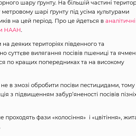
ного шару ґрунту. На більшій частині територ
 метровому шарі ґрунту під усіма культурами
ків на цей період. Про це йдеться в
аналітичні
и
НААН
.
и на деяких територіях південного та
ено суттєве вилягання посівів пшениці та ячме
ся по кращих попередниках та на високому
 не в змозі обробити посіви пестицидами, тому
ція з підвищенням забур’яненості посівів пізні
 проходять фази «колосіння» і «цвітіння», жит
.