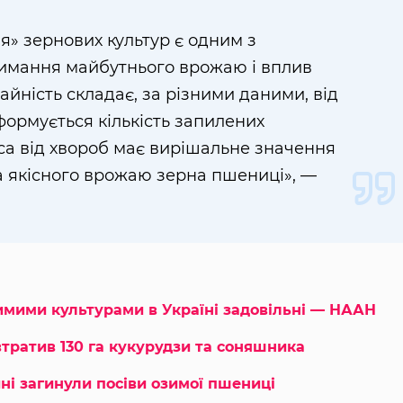
ня» зернових культур є одним з
имання майбутнього врожаю і вплив
айність складає, за різними даними, від
 формується кількість запилених
лоса від хвороб має вирішальне значення
а якісного врожаю зерна пшениці», —
имими культурами в Україні задовільні — НААН
тратив 130 га кукурудзи та соняшника
ні загинули посіви озимої пшениці