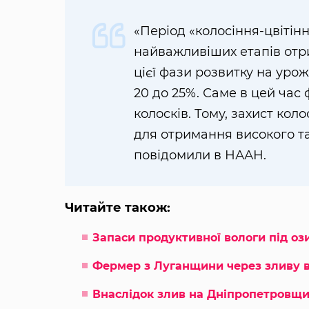
«Період «колосіння-цвітін
найважливіших етапів отр
цієї фази розвитку на урож
20 до 25%. Саме в цей час
колосків. Тому, захист ко
для отримання високого т
повідомили в НААН.
Читайте також:
Запаси продуктивної вологи під оз
Фермер з Луганщини через зливу в
Внаслідок злив на Дніпропетровщи