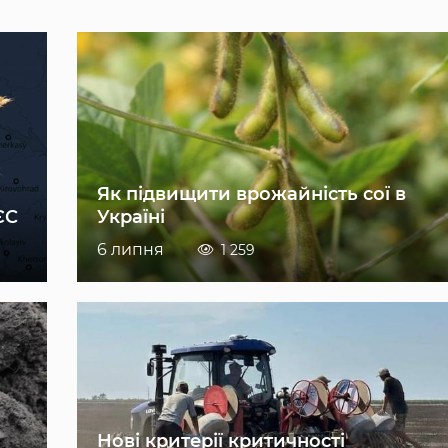
Як підвищити врожайність сої в
ЄС
Україні
6 липня
1 259
Нові критерії критичності