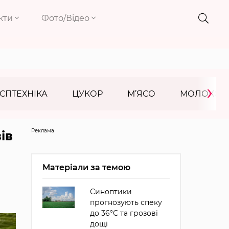
кти
Фото/Відео
›
СПТЕХНІКА
ЦУКОР
М’ЯСО
МОЛОКО
Реклама
ів
Матеріали за темою
Синоптики
прогнозують спеку
до 36°С та грозові
дощі