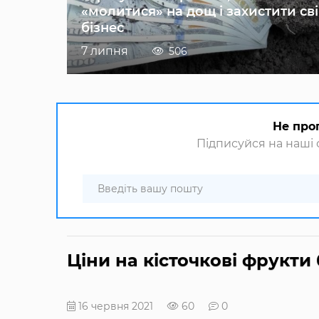
«молитися» на дощ і захистити св
бізнес
7 липня
506
Не про
Підписуйся на наші с
Ціни на кісточкові фрукти
16 червня 2021
60
0