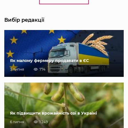
Вибір редакції
Як малому фермеру продавати в ЄС
3 липня
774
Як підвищити врожайність сої в Україні
6 липня
1 249