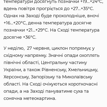
температури досягнуть позначки +19...+24°C,
вдень повітря прогріється до +27...+35°C.
Однак на Заході буде прохолодніше, вночі
+16...+20°C, денна температура досягне
позначки +21...+29°C. На Сході температура
досягне +36°C.
У неділю, 27 червня, циклон попрямує у
східному напрямку. Значні опади охоплять
північні області, Центральну частину
України, а також Рівненську, Хмельницьку,
Херсонську, Запорізьку та Миколаївську
області. На Сході очікуються короткочасні
опади, а на Заході пануватиме суха та
сонячна метеокартина.