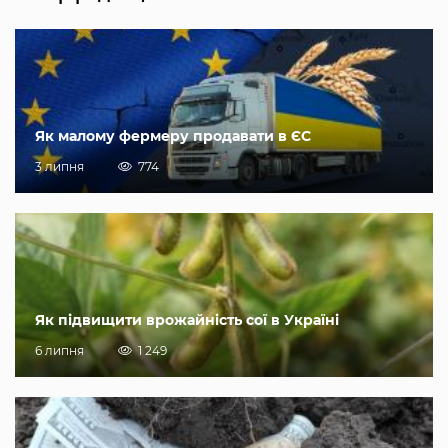
Як малому фермеру продавати в ЄС
3 липня
774
Як підвищити врожайність сої в Україні
6 липня
1 249