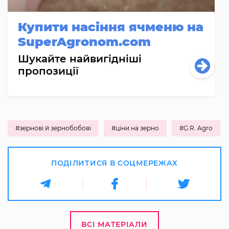
Купити насіння ячменю на
SuperAgronom.com
Шукайте найвигідніші
пропозиції
#зернові й зернобобові
#ціни на зерно
#G.R. Agro
ПОДІЛИТИСЯ В СОЦМЕРЕЖАХ
ВСІ МАТЕРІАЛИ