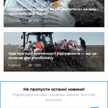
Страхування врожаю, як не «молитися» на дощ і
захистити свій бізнес
7 липня
503
Нові критерії критичності підприємств — що це
означає для агробізнесу
8 липня
1 589
Не пропусти останні новини!
Підписуйся на наші соціальні мережі та e-mail
розсилку.