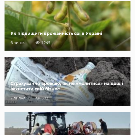
Як підвищити врожайність сої в Україні
6 липня
1 249
Страхування врожаю, як не «молитися» на дощ і
захистити свій бізнес
7 липня
503