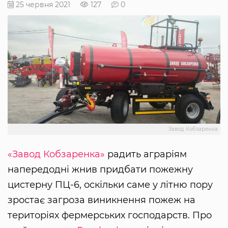
25 червня 2021
127
0
Завод Кобзаренка
«Завод Кобзаренка»
радить аграріям
напередодні жнив придбати пожежну
цистерну ПЦ-6, оскільки саме у літню пору
зростає загроза виникнення пожеж на
територіях фермерських господарств. Про