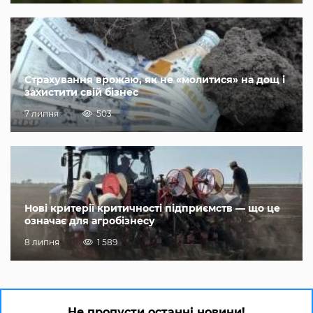
Страхування врожаю, як не «молитися» на дощ і
захистити свій бізнес
7 липня
503
Нові критерії критичності підприємств — що це
означає для агробізнесу
8 липня
1 589
Не пропусти останні новини!