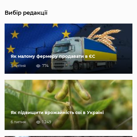
Вибір редакції
Як малому фермеру продавати в ЄС
3 липня
774
Як підвищити врожайність сої в Україні
6 липня
1 249