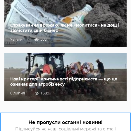
Страхування врожаю, як не «молитися» на дощ і
захистити свій бізнес
7 липня
503
Нові критерії критичності підприємств — що це
означає для агробізнесу
8 липня
1 589
Не пропусти останні новини!
Підписуйся на наші соціальні мережі та e-mail