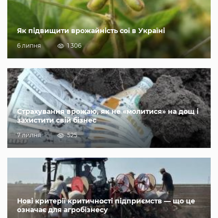
Як підвищити врожайність сої в Україні
6 липня
1 306
Страхування врожаю, як не «молитися» на дощ і
захистити свій бізнес
7 липня
525
Нові критерії критичності підприємств — що це
означає для агробізнесу