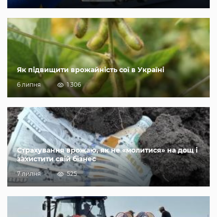
Як підвищити врожайність сої в Україні
6 липня
1 306
Страхування врожаю, як не «молитися» на дощ і
захистити свій бізнес
7 липня
525