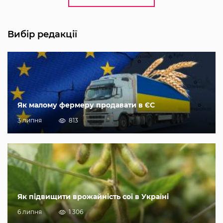
Вибір редакції
Як малому фермеру продавати в ЄС
3 липня
813
Як підвищити врожайність сої в Україні
6 липня
1 306