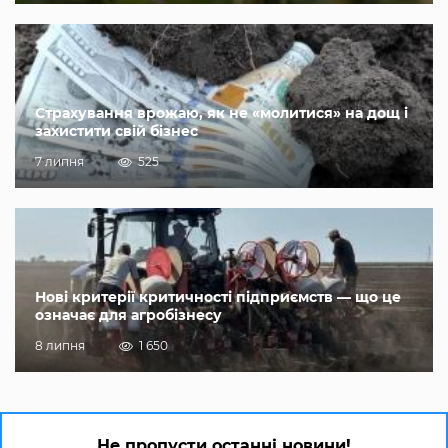
Страхування врожаю, як не «молитися» на дощ і
захистити свій бізнес
7 липня
525
Нові критерії критичності підприємств — що це
означає для агробізнесу
8 липня
1 650
Не пропусти останні новини!