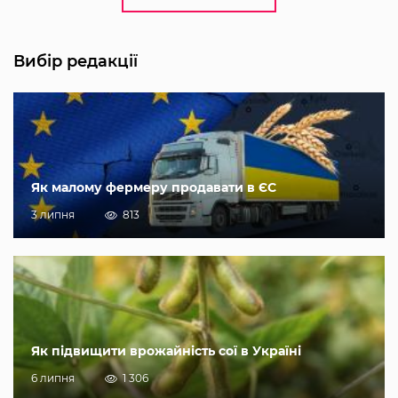
Вибір редакції
Як малому фермеру продавати в ЄС
3 липня
813
Як підвищити врожайність сої в Україні
6 липня
1 306