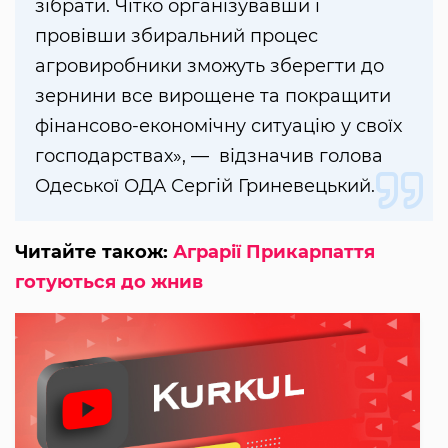
зібрати. Чітко організувавши і
провівши збиральний процес
агровиробники зможуть зберегти до
зернини все вирощене та покращити
фінансово-економічну ситуацію у своїх
господарствах», — відзначив голова
Одеської ОДА Сергій Гриневецький.
Читайте також:
Аграрії Прикарпаття
готуються до жнив