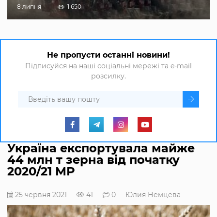
8 липня
1 650
Не пропусти останні новини!
Підписуйся на наші соціальні мережі та e-mail
розсилку.
Україна експортувала майже
44 млн т зерна від початку
2020/21 МР
25 червня 2021
41
0
Юлия Немцева