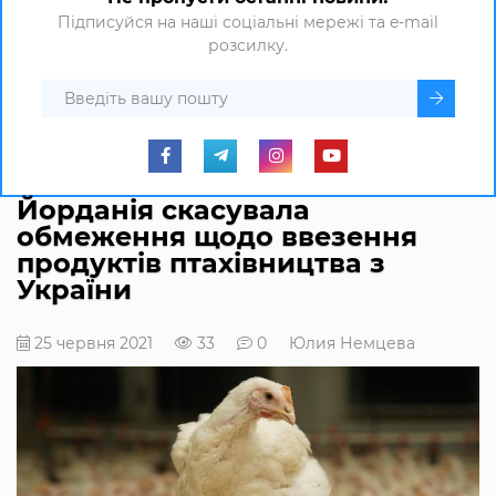
Підписуйся на наші соціальні мережі та e-mail
розсилку.
Йорданія скасувала
обмеження щодо ввезення
продуктів птахівництва з
України
25 червня 2021
33
0
Юлия Немцева