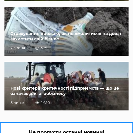
Страхування врожаю, як не «молитися» на дощ і
захистити свій бізнес
7 липня
525
Нові критерії критичності підприємств — що це
означає для агробізнесу
8 липня
1 650
Не пропусти останні новини!