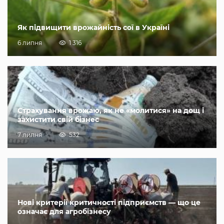
Як підвищити врожайність сої в Україні
6 липня
1 316
Страхування врожаю, як не «молитися» на дощ і
захистити свій бізнес
7 липня
532
Нові критерії критичності підприємств — що це
означає для агробізнесу