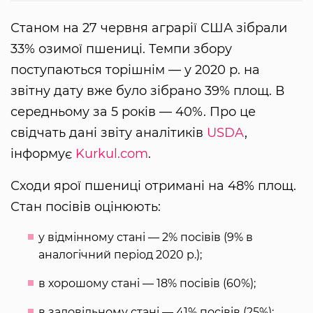
Станом на 27 червня аграрії США зібрали
33% озимої пшениці. Темпи збору
поступаються торішнім — у 2020 р. на
звітну дату вже було зібрано 39% площ. В
середньому за 5 років — 40%. Про це
свідчать дані звіту аналітиків
USDA
,
інформує
Kurkul.com
.
Сходи ярої пшениці отримані на 48% площ.
Стан посівів оцінюють:
у відмінному стані — 2% посівів (9% в
аналогічний період 2020 р.);
в хорошому стані — 18% посівів (60%);
в задовільному стані — 41% посівів (25%);