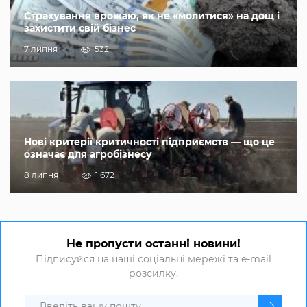
Страхування врожаю, як не «молитися» на дощ і
захистити свій бізнес
7 липня
532
Нові критерії критичності підприємств — що це
означає для агробізнесу
8 липня
1 672
Не пропусти останні новини!
Підписуйся на наші соціальні мережі та e-mail
розсилку.