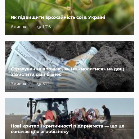
Як підвищити врожайність сої в Україні
6 липня
1 316
Страхування врожаю, як не «молитися» на дощ і
захистити свій бізнес
7 липня
532
Нові критерії критичності підприємств — що це
означає для агробізнесу