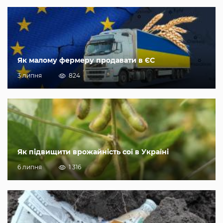
Як малому фермеру продавати в ЄС
3 липня
824
Як підвищити врожайність сої в Україні
6 липня
1 316