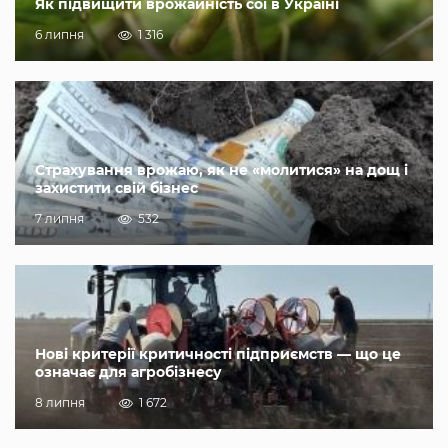
Як підвищити врожайність сої в Україні
6 липня
1 316
Страхування врожаю, як не «молитися» на дощ і
захистити свій бізнес
7 липня
532
Нові критерії критичності підприємств — що це
означає для агробізнесу
8 липня
1 672