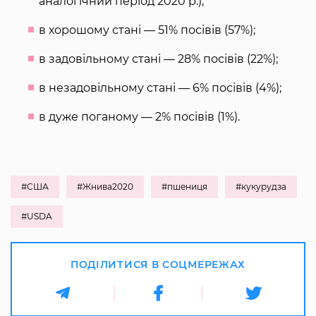
аналогічний період 2020 р.);
в хорошому стані — 51% посівів (57%);
в задовільному стані — 28% посівів (22%);
в незадовільному стані — 6% посівів (4%);
в дуже поганому — 2% посівів (1%).
#США
#Жнива2020
#пшениця
#кукурудза
#USDA
ПОДІЛИТИСЯ В СОЦМЕРЕЖАХ