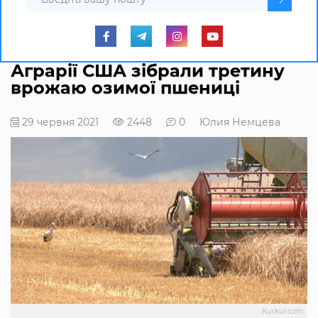
Аграрії США зібрали третину
врожаю озимої пшениці
29 червня 2021
2448
0
Юлия Немцева
Kurkul.com