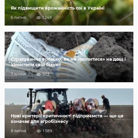
Як підвищити врожайність сої в Україні
6 липня
1 249
Страхування врожаю, як не «молитися» на дощ і
захистити свій бізнес
7 липня
503
Нові критерії критичності підприємств — що це
означає для агробізнесу
8 липня
1 589