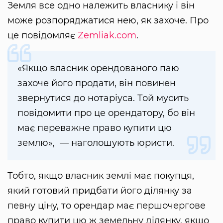
Земля все одно належить власнику і він
може розпоряджатися нею, як захоче. Про
це повідомляє
Zemliak.com
.
«Якщо власник орендованого паю
захоче його продати, він повинен
звернутися до нотаріуса. Той мусить
повідомити про це орендатору, бо він
має переважне право купити цю
землю», — наголошують юристи.
Тобто, якщо власник землі має покупця,
який готовий придбати його ділянку за
певну ціну, то орендар має першочергове
право купити цю ж земельну ділянку, якщо