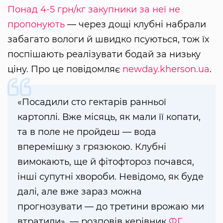
Понад 4-5 грн/кг закупники за неї не
пропонують
— через дощі клубні набрали
забагато вологи й швидко псуються, тож їх
поспішають реалізувати бодай за низьку
ціну. Про це повідомляє
newday.kherson.ua
.
«Посадили сто гектарів ранньої
картоплі. Вже місяць, як мали її копати,
та в поле не пройдеш — вода
вперемішку з грязюкою. Клубні
вимокають, ще й фітофтороз почався,
інші супутні хвороби. Невідомо, як буде
далі, але вже зараз можна
прогнозувати — до третини врожаю ми
втратили», — розповів керівник
ФГ