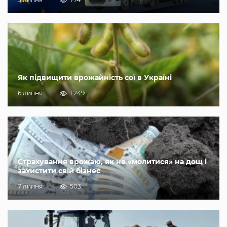
Як підвищити врожайність сої в Україні
6 липня
1 249
Страхування врожаю, як не «молитися» на дощ і
захистити свій бізнес
7 липня
503