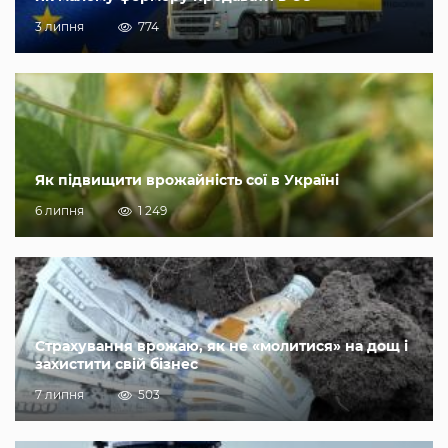
3 липня
774
Як підвищити врожайність сої в Україні
6 липня
1 249
Страхування врожаю, як не «молитися» на дощ і
захистити свій бізнес
7 липня
503