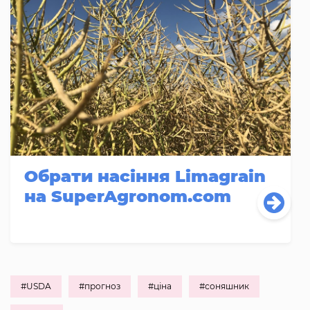
Обрати насіння Limagrain
на SuperAgronom.com
#USDA
#прогноз
#ціна
#соняшник