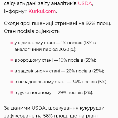
свідчать дані звіту аналітиків
USDA
,
інформує
Kurkul.com
.
Сходи ярої пшениці отримані на 92% площ.
Стан посівів оцінюють:
у відмінному стані — 1% посівів (13% в
аналогічний період 2020 р.);
в хорошому стані — 10% посівів (55%);
в задовільному стані — 26% посівів (25%);
в незадовільному стані — 34% посівів (5%);
в дуже поганому — 29% посівів (2%).
За даними USDA, шовкування кукурудзи
зафіксоване на 56% площ, що на рівні