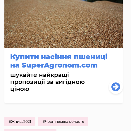
Купити насіння пшениці
на SuperAgronom.com
шукайте найкращі
пропозиції за вигідною
ціною
#Жнива2021
#Чернігівська область