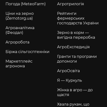
Погода (MeteoFarm)
Агротрилогія
Ціни на зерно
Рейтинги
(Zernotorg.ua)
фермерських
господарств України
Агроаналітика
(Феодал)
Зерно в корм —
вигідна переробка
Агроробота
АгроЕкспедиція
Біржа сільгосптехніки
Гранти та програми
Маркетплейс
допомоги
агронома
АгроОсвіта
Я — Куркуль
Жінка в агро — до
щастя
Хвала рукам, що