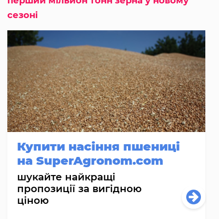
перший мільйон тонн зерна у новому
сезоні
Купити насіння пшениці
на SuperAgronom.com
шукайте найкращі
пропозиції за вигідною
ціною