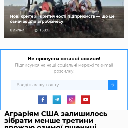
Нові критерії критичності підприємств — що це
означає для агробізнесу
8 липня
1 589
Не пропусти останні новини!
Підписуйся на наші соціальні мережі та e-mail
розсилку.
Аграріям США залишилось
зібрати менше третини
врожаю озимої пшениці