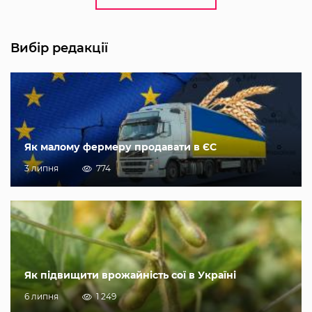
Вибір редакції
Як малому фермеру продавати в ЄС
3 липня
774
Як підвищити врожайність сої в Україні
6 липня
1 249