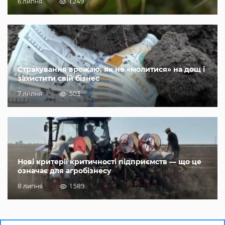
6 липня
1 249
Страхування врожаю, як не «молитися» на дощ і
захистити свій бізнес
7 липня
503
Нові критерії критичності підприємств — що це
означає для агробізнесу
8 липня
1 589