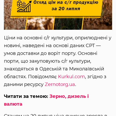
Ціни на основні с/г культури, оприлюднені у
новині, наведені на основі даних CPT —
умов доставки до воріт порту. Основні
порти, що закуповують с/г культури,
знаходяться в Одеській та Миколаївській
областях. Повідомляє
Kurkul.com
, згідно з
даними ресурсу
Zernotorg.ua
.
Читати за темою:
Зерно, дизель і
валюта
Станом на 20 липня ціна ячменю зросла в