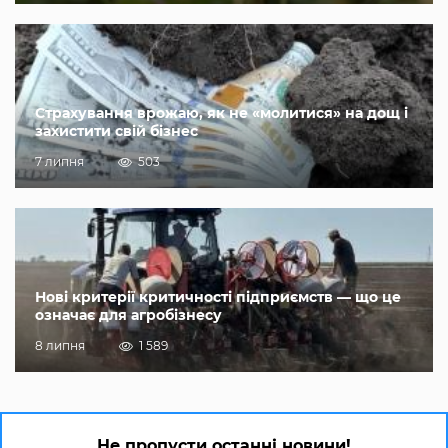
Страхування врожаю, як не «молитися» на дощ і
захистити свій бізнес
7 липня
503
Нові критерії критичності підприємств — що це
означає для агробізнесу
8 липня
1 589
Не пропусти останні новини!