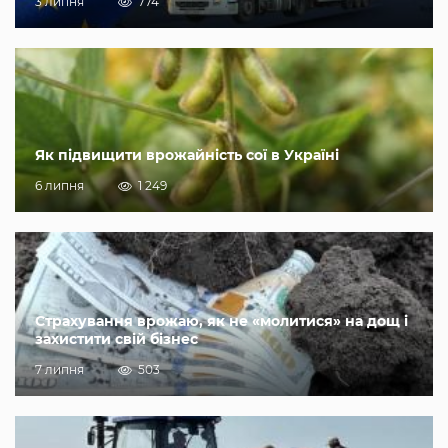
3 липня
774
Як підвищити врожайність сої в Україні
6 липня
1 249
Страхування врожаю, як не «молитися» на дощ і
захистити свій бізнес
7 липня
503