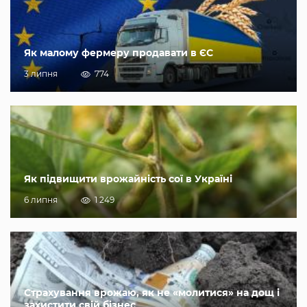
Як малому фермеру продавати в ЄС
3 липня
774
Як підвищити врожайність сої в Україні
6 липня
1 249
Страхування врожаю, як не «молитися» на дощ і
захистити свій бізнес