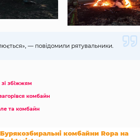
юється», — повідомили рятувальники.
я зі збіжжям
загорівся комбайн
ле та комбайн
Бурякозбиральні комбайни Ropa на