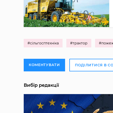
#сільгосптехніка
#трактор
#поже
КОМЕНТУВАТИ
ПОДІЛИТИСЯ В С
Вибір редакції