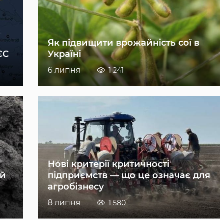
Як підвищити врожайність сої в
ЄС
Україні
6 липня
1 241
Нові критерії критичності
ій
підприємств — що це означає для
агробізнесу
8 липня
1 580