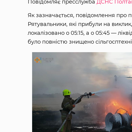
Повідомляє пресслужба
ДСНС Полтав
Як зазначається, повідомлення про п
Рятувальники, які прибули на виклик
локалізовано о 05:15, а о 05:45 — лі
було повністю знищено сільгосптехні