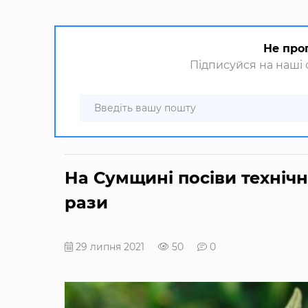
Не про
Підписуйся на наші с
На Сумщині посіви техніч
рази
29 липня 2021
50
0