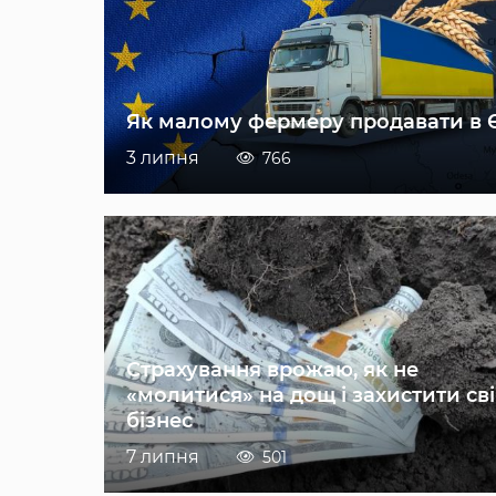
Як малому фермеру продавати в 
3 липня
766
Страхування врожаю, як не
«молитися» на дощ і захистити св
бізнес
7 липня
501