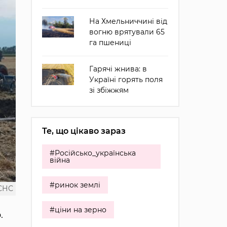
На Хмельниччині від
вогню врятували 65
га пшениці
Гарячі жнива: в
Україні горять поля
зі збіжжям
Те, що цікаво зараз
#Російсько_українська
війна
#ринок землі
СНС
#ціни на зерно
.