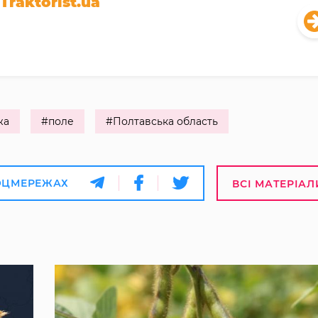
Traktorist.ua
жа
#поле
#Полтавська область
ОЦМЕРЕЖАХ
ВСІ МАТЕРІАЛ