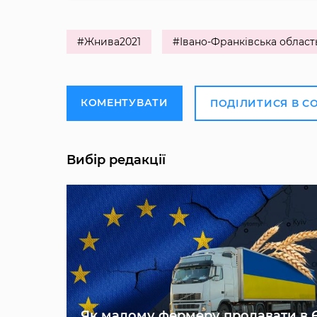
#Жнива2021
#Івано-Франківська област
КОМЕНТУВАТИ
ПОДІЛИТИСЯ В С
Вибір редакції
Як малому фермеру продавати в 