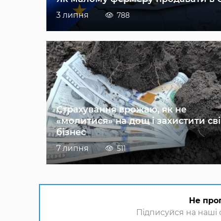
3 липня
788
Страхування врожаю, як не
«молитися» на дощ і захистити св
бізнес
7 липня
511
Не про
Підписуйся на наші с