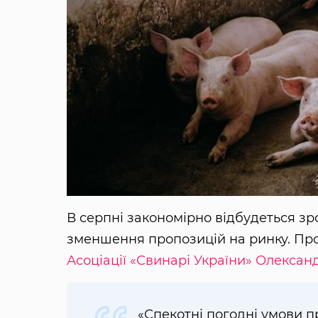
В серпні закономірно відбудеться зро
зменшення пропозицій на ринку. Про 
Асоціації «Свинарі України»
Олексан
«Спекотні погодні умови п