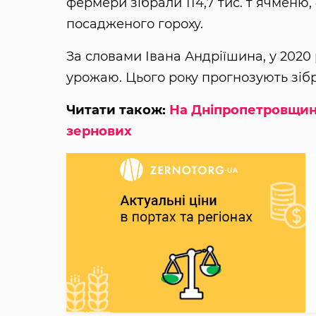
фермери зібрали 114,7 тис. т ячменю, 
посадженого гороху.
За словами Івана Андріїшина, у 2020 
урожаю. Цього року прогнозують зіб
Читати також:
На Дніпропетровщині
зернових