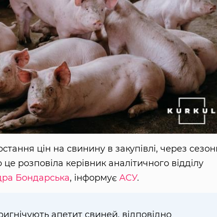
стання цін на свинину в закупівлі, через сезо
це розповіла керівник аналітичного відділу
дра Бондарська
, інформує
АСУ
.
ригнічують апетит свиней, відповідно