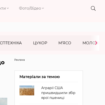
кти
Фото/Відео
›
СПТЕХНІКА
ЦУКОР
М’ЯСО
МОЛОКО
Реклама
до
Матеріали за темою
Аграрії США
пришвидшили збір
ярої пшениці