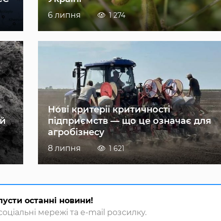
6 липня
1 274
Нові критерії критичності
ій
підприємств — що це означає для
агробізнесу
8 липня
1 621
пусти останні новини!
оціальні мережі та e-mail розсилку.