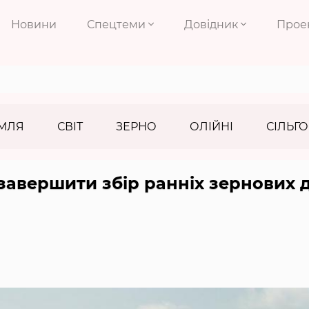
Новини
Спецтеми
Довідник
Прое
МЛЯ
СВІТ
ЗЕРНО
ОЛІЙНІ
СІЛЬГО
завершити збір ранніх зернових 