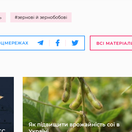
ь
#зернові й зернобобові
ОЦМЕРЕЖАХ
ВСІ МАТЕРІАЛ
Як підвищити врожайність сої в
ЄС
Україні