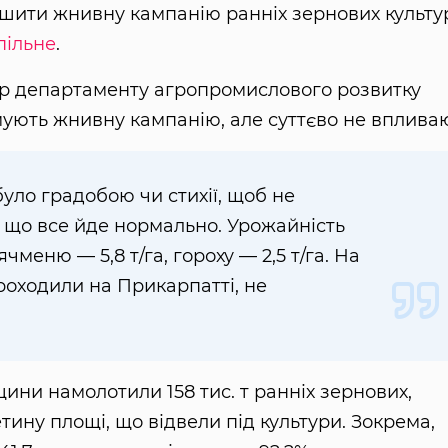
шити жнивну кампанію ранніх зернових культу
пільне
.
ор департаменту агропромислового розвитку
мують жнивну кампанію, але суттєво не впливаю
було градобою чи стихії, щоб не
 що все йде нормально. Урожайність
ячменю — 5,8 т/га, гороху — 2,5 т/га. На
проходили на Прикарпатті, не
ини намолотили 158 тис. т ранніх зернових,
ретину площі, що відвели під культури. Зокрема,