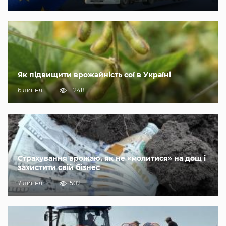
Як підвищити врожайність сої в Україні
6 липня
1 248
Страхування врожаю, як не «молитися» на дощ і
захистити свій бізнес
7 липня
502