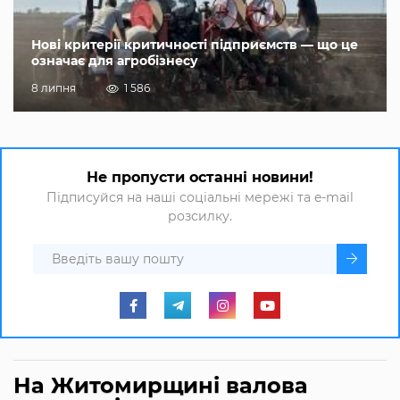
Нові критерії критичності підприємств — що це
означає для агробізнесу
8 липня
1 586
Не пропусти останні новини!
Підписуйся на наші соціальні мережі та e-mail
розсилку.
На Житомирщині валова