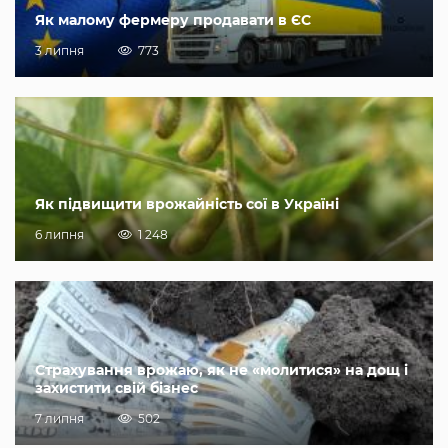
Як малому фермеру продавати в ЄС
3 липня
773
Як підвищити врожайність сої в Україні
6 липня
1 248
Страхування врожаю, як не «молитися» на дощ і
захистити свій бізнес
7 липня
502