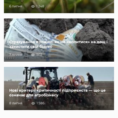
6 липня
1 248
Страхування врожаю, як не «молитися» на дощ і
захистити свій бізнес
7 липня
502
Нові критерії критичності підприємств — що це
означає для агробізнесу
8 липня
1 586