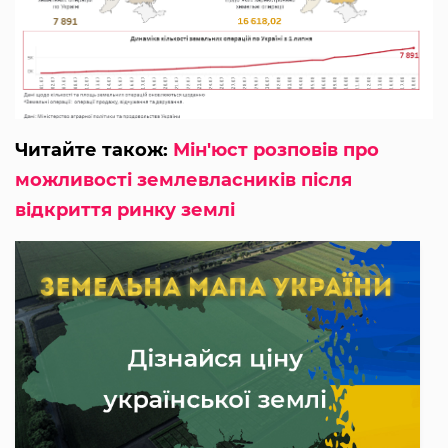
Читайте також:
Мін'юст розповів про
можливості землевласників після
відкриття ринку землі