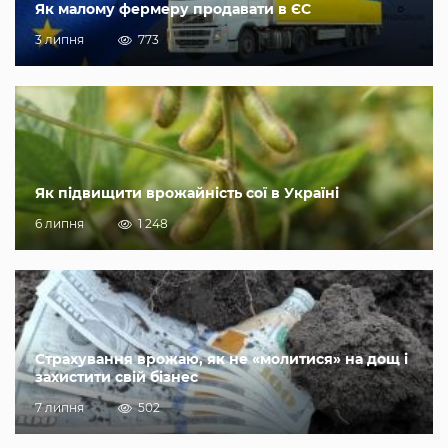
Як малому фермеру продавати в ЄС
3 липня
773
Як підвищити врожайність сої в Україні
6 липня
1 248
Страхування врожаю, як не «молитися» на дощ і
захистити свій бізнес
7 липня
502