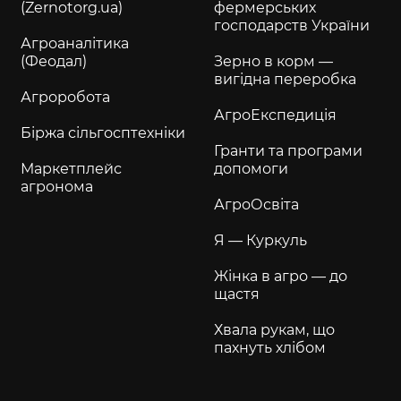
(Zernotorg.ua)
фермерських
господарств України
Агроаналітика
(Феодал)
Зерно в корм —
вигідна переробка
Агроробота
АгроЕкспедиція
Біржа сільгосптехніки
Гранти та програми
Маркетплейс
допомоги
агронома
АгроОсвіта
Я — Куркуль
Жінка в агро — до
щастя
Хвала рукам, що
пахнуть хлібом