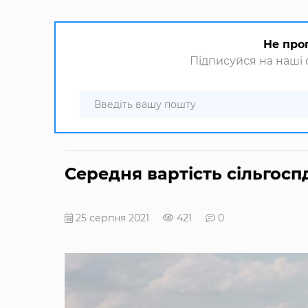
Не про
Підписуйся на наші с
Середня вартість сільгоспд
25 серпня 2021
421
0