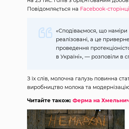
на 25 тис. голів з орієнтованим доб
Повідомляється на
Facebook-сторінц
«Сподіваємося, що наміри 
реалізовані, а це приверн
проведення протекціоністс
в Україні», — розповіли в с
З їх слів, молочна галузь повинна ста
виробництво молока та модернізацію
Читайте також:
Ферма на Хмельнич