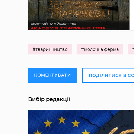
#тваринництво
#молочна ферма
КОМЕНТУВАТИ
ПОДІЛИТИСЯ В С
Вибір редакції