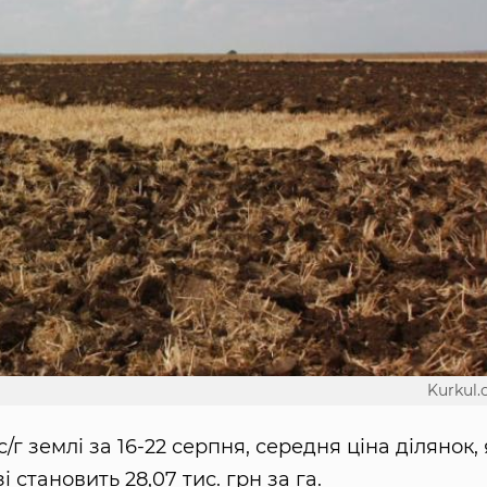
Kurkul
/г землі за 16-22 серпня, середня ціна ділянок, 
 становить 28,07 тис. грн за га.