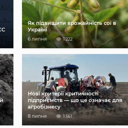
Як підвищити врожайність сої в
ЄС
Україні
6 липня
1 222
Нові критерії критичності
ій
підприємств — що це означає для
агробізнесу
8 липня
1 561