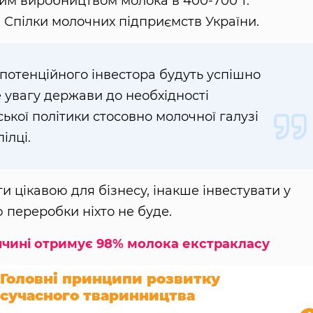
овим виробництвом молока в 400-700 т.
і
Спілки молочних підприємств України.
потенційного інвестора будуть успішно
е увагу держави до необхідності
ької політики стосовно молочної галузі
пілці.
ти цікавою для бізнесу, інакше інвестувати у
 переробки ніхто не буде.
чині отримує 98% молока екстракласу
Головні принципи розвитку
сучасного тваринництва