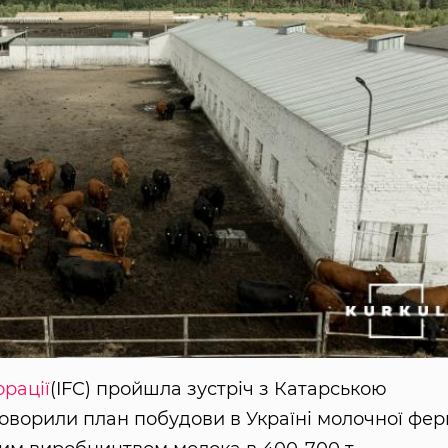
рації
(IFC) пройшла зустріч з Катарською
бговорили план побудови в Україні молочної фе