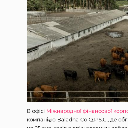
В офісі
Міжнародної фінансової корпо
компанією Baladna Co Q.P.S.C., де о