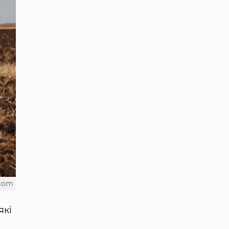
.com
які