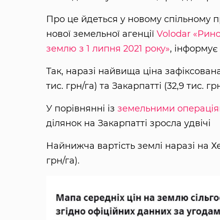
Про це йдеться у новому спільному п
нової земельної агенції
Volodar
«Рино
землю з 1 липня 2021 року»
, інформує
Так, наразі найвища ціна зафіксована 
тис. грн/га) та Закарпатті (32,9 тис. грн
У порівнянні із
земельними операціям
ділянок на Закарпатті зросла удвічі
Найнижча вартість землі наразі на Хер
грн/га).