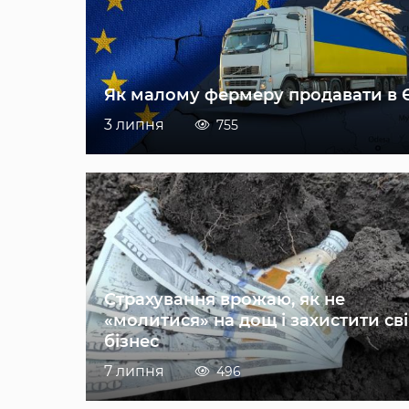
Як малому фермеру продавати в 
3 липня
755
Страхування врожаю, як не
«молитися» на дощ і захистити св
бізнес
7 липня
496