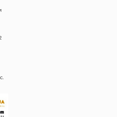
и
2
а
с.