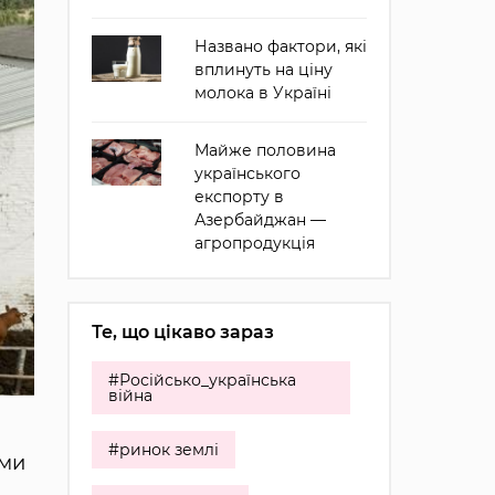
Названо фактори, які
вплинуть на ціну
молока в Україні
Майже половина
українського
експорту в
Азербайджан —
агропродукція
Те, що цікаво зараз
#Російсько_українська
війна
#ринок землі
рми