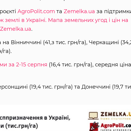
роєкті
AgroPolit.com
та
Zemelka.ua
за підтримк
к землі в Україні. Мапа земельних угод і цін на
Zemelka.ua
.
на Вінниччині (41,з тис. грн/га), Черкащині (34,
/га).
и за 2-15 серпня
(16,4 тис. грн/га), середня цін
сонщині (19,4 тис. грн/га) та Донеччині (19,7 ти