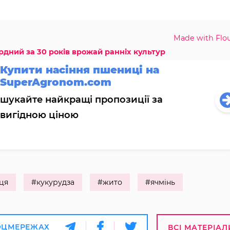
Made with Flou
дний за 30 років врожай ранніх культур
Купити насіння пшениці на
SuperAgronom.com
шукайте найкращі пропозиції за
вигідною ціною
ця
#кукурудза
#жито
#ячмінь
ОЦМЕРЕЖАХ
ВСІ МАТЕРІАЛ