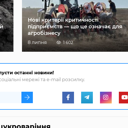
Нові критерії критичності
ій
підприємств — що це означає для
агробізнесу
8 липня
1 602
пусти останні новини!
оціальні мережі та e-mail розсилку.
 цукроваріння