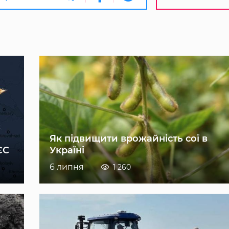
Як підвищити врожайність сої в
ЄС
Україні
6 липня
1 260