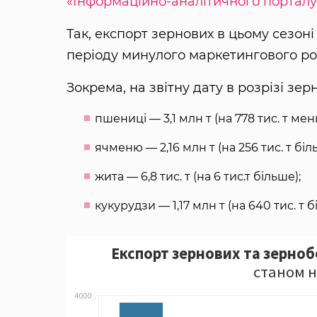
«Інформаційно-аналітичного порталу
Так, експорт зернових в цьому сезоні
періоду минулого маркетингового ро
Зокрема, на звітну дату в розрізі зер
пшениці — 3,1 млн т (на 778 тис. т ме
ячменю — 2,16 млн т (на 256 тис. т біл
жита — 6,8 тис. т (на 6 тис.т більше);
кукурудзи — 1,17 млн т (на 640 тис. т б