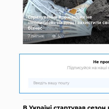
Страхування врожаю, як не
«молитися» на дощ і захистити св
бізнес
7 липня
507
Не про
Підписуйся на наші с
В Україні стартував сезон