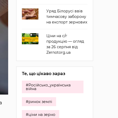
Уряд Білорусі ввів
тимчасову заборону
на експорт зернових
Ціни на с/г
продукцію — огляд
за 26 серпня від
Zernotorg.ua
Те, що цікаво зараз
#Російсько_українська
війна
#ринок землі
а
#ціни на зерно