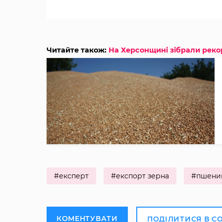
Читайте також:
На Херсонщині зібрали рекор
#експерт
#експорт зерна
#пшени
КОМЕНТУВАТИ
ПОДІЛИТИСЯ В С