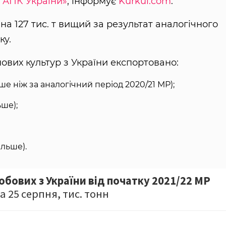
 АПК України»
, інформує
Kurkul.com
.
 на 127 тис. т вищий за результат аналогічного
ку.
нових культур з України експортовано:
нше ніж за аналогічний період 2020/21 МР);
ьше);
ільше).