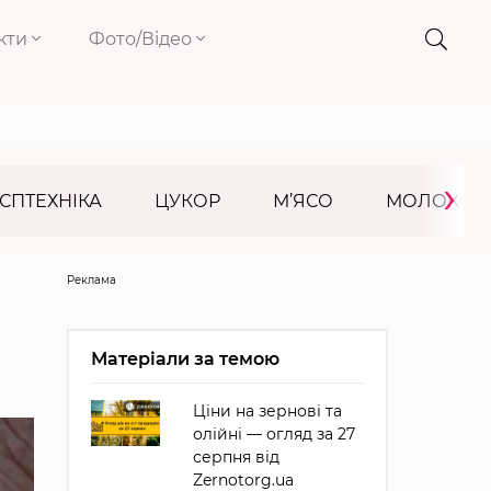
кти
Фото/Відео
›
СПТЕХНІКА
ЦУКОР
М’ЯСО
МОЛОКО
Реклама
Матеріали за темою
Ціни на зернові та
олійні — огляд за 27
серпня від
Zernotorg.ua