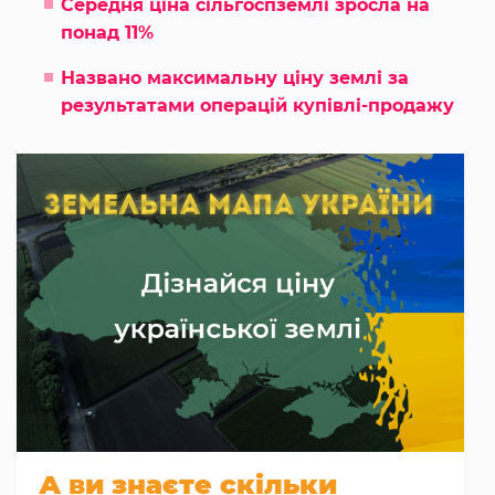
Середня ціна сільгоспземлі зросла на
понад 11%
Названо максимальну ціну землі за
результатами операцій купівлі-продажу
А ви знаєте скільки