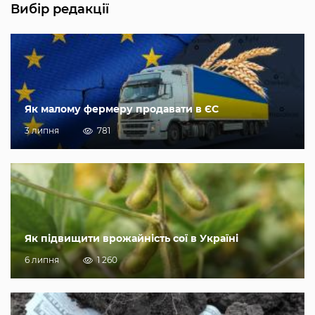
Вибір редакції
Як малому фермеру продавати в ЄС
3 липня
781
Як підвищити врожайність сої в Україні
6 липня
1 260