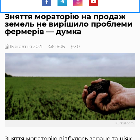
Зняття мораторію на продаж
земель не вирішило проблеми
фермерів — думка
15 жовтня 2021
1606
0
Kurkul.com
Зняття мораторію відбулось зарано та ніяк