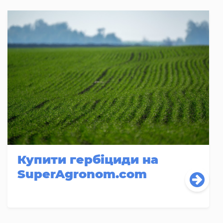
Купити гербіциди на
SuperAgronom.com