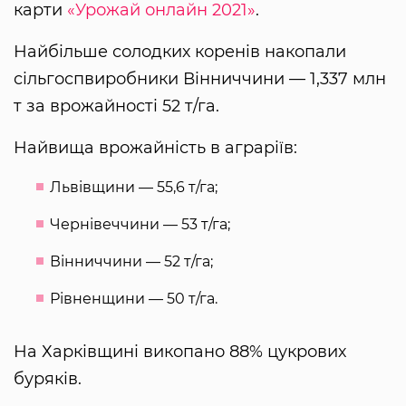
карти
«Урожай онлайн 2021»
.
Найбільше солодких коренів накопали
сільгоспвиробники Вінниччини — 1,337 млн
т за врожайності 52 т/га.
Найвища врожайність в аграріїв:
Львівщини — 55,6 т/га;
Чернівеччини — 53 т/га;
Вінниччини — 52 т/га;
Рівненщини — 50 т/га.
На Харківщині викопано 88% цукрових
буряків.