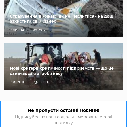
Страхування врожаю, як не «молитися» на дощ і
захистити свій бізнес
7 липня
507
Нові критерії критичності підприємств — що це
означає для агробізнесу
8 липня
1 600
Не пропусти останні новини!
Підписуйся на наші соціальні мережі та e-mail
розсилку.