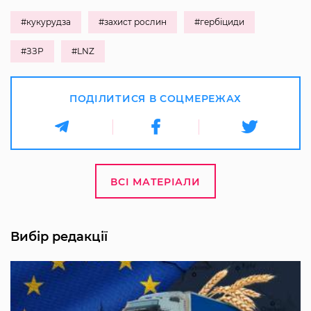
#кукурудза
#захист рослин
#гербіциди
#ЗЗР
#LNZ
ПОДІЛИТИСЯ В СОЦМЕРЕЖАХ
ВСІ МАТЕРІАЛИ
Вибір редакції