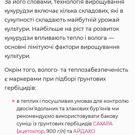
За його словами, технологія вирощування
кукурудзи включає кілька складових, які в
сукупності складають майбутній урожай
культури. Найбільше на ріст та розвиток
кукурудзи впливають тепло і волога —
основні лімітуючі фактори вирощування
культури.
Окрім того, волого- та теплозабезпеченість
є маркерами при підборі ґрунтових
гербіцидів:
в теплих і посушливих умовах для контролю
двосім’ядольних та злакових бур’янів ми
рекомендуємо використовувати бакову
суміш із ґрунтових гербіцидів
САХАРА
(
ацетохлор
, 900 г/л) та
АЙДАХО