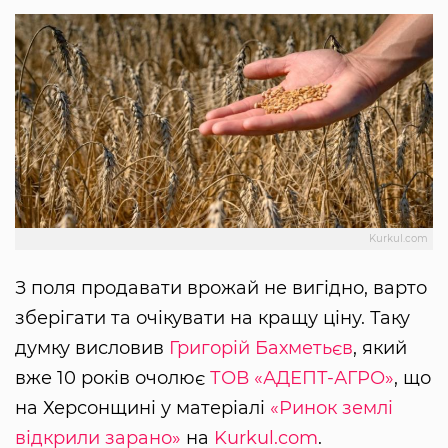
Kurkul.com
З поля продавати врожай не вигідно, варто
зберігати та очікувати на кращу ціну. Таку
думку висловив
Григорій Бахметьєв
, який
вже 10 років очолює
ТОВ «АДЕПТ-АГРО»
, що
на Херсонщині у матеріалі
«Ринок землі
відкрили зарано»
на
Kurkul.com
.