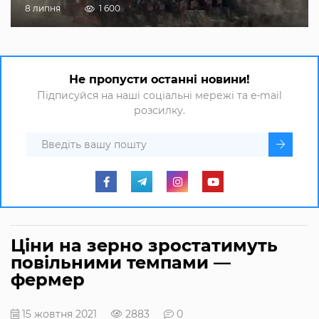
8 липня
1 600
Не пропусти останні новини!
Підписуйся на наші соціальні мережі та e-mail
розсилку.
Ціни на зерно зростатимуть
повільними темпами —
фермер
15 жовтня 2021
2883
0