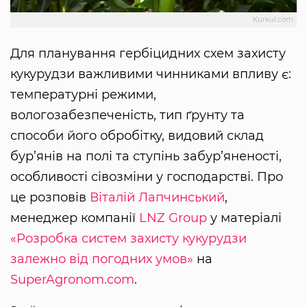
Kurkul.com
Для планування гербіцидних схем захисту
кукурудзи важливими чинниками впливу є:
температурні режими,
вологозабезпеченість, тип ґрунту та
способи його обробітку, видовий склад
бур’янів на полі та ступінь забур’яненості,
особливості сівозміни у господарстві. Про
це розповів
Віталій Лапчинський
,
менеджер компанії
LNZ Group
у матеріалі
«Розробка систем захисту кукурудзи
залежно від погодних умов»
на
SuperAgronom.com
.