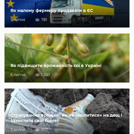
Як малому фермеру продавати в ЄС
3 липня
781
Як підвищити врожайність сої в Україні
6 липня
1 260
Страхування врожаю, як не «молитися» на дощ і
захистити свій бізнес
7 липня
507