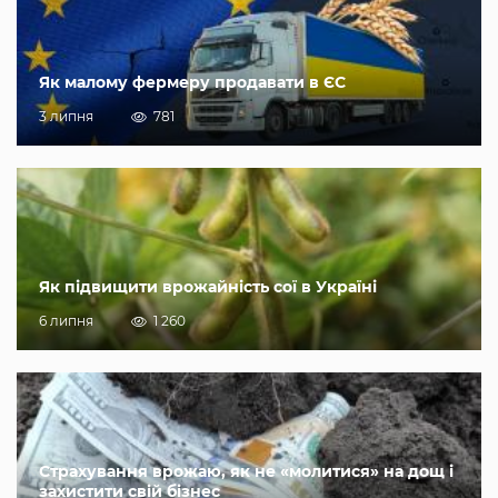
Як малому фермеру продавати в ЄС
3 липня
781
Як підвищити врожайність сої в Україні
6 липня
1 260
Страхування врожаю, як не «молитися» на дощ і
захистити свій бізнес