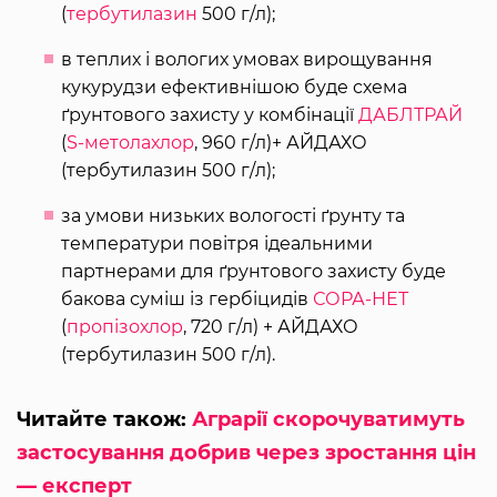
(
тербутилазин
500 г/л);
в теплих і вологих умовах вирощування
кукурудзи ефективнішою буде схема
ґрунтового захисту у комбінації
ДАБЛТРАЙ
(
S-метолахлор
, 960 г/л)+ АЙДАХО
(тербутилазин 500 г/л);
за умови низьких вологості ґрунту та
температури повітря ідеальними
партнерами для ґрунтового захисту буде
бакова суміш із гербіцидів
СОРА-НЕТ
(
пропізохлор
, 720 г/л) + АЙДАХО
(тербутилазин 500 г/л).
Читайте також:
Аграрії скорочуватимуть
застосування добрив через зростання цін
— експерт