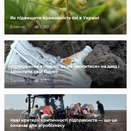
Як підвищити врожайність сої в Україні
6 липня
1 260
Страхування врожаю, як не «молитися» на дощ і
захистити свій бізнес
7 липня
507
Нові критерії критичності підприємств — що це
означає для агробізнесу