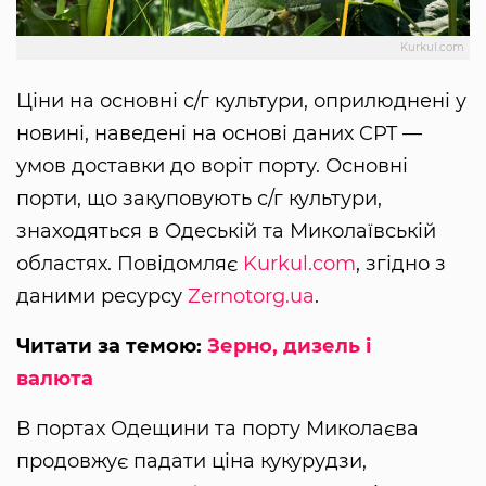
Kurkul.com
Ціни на основні с/г культури, оприлюднені у
новині, наведені на основі даних CPT —
умов доставки до воріт порту. Основні
порти, що закуповують с/г культури,
знаходяться в Одеській та Миколаївській
областях. Повідомляє
Kurkul.com
, згідно з
даними ресурсу
Zernotorg.ua
.
Читати за темою:
Зерно, дизель і
валюта
В портах Одещини та порту Миколаєва
продовжує падати ціна кукурудзи,