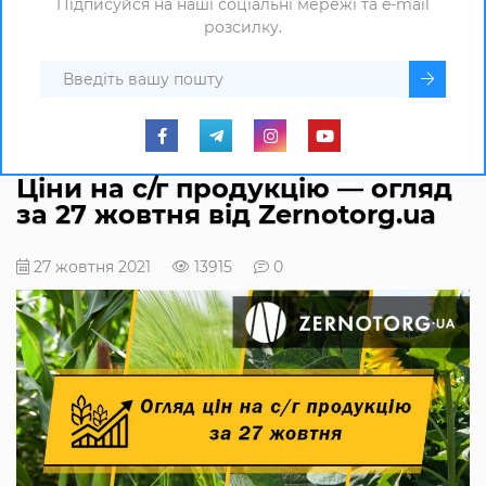
Підписуйся на наші соціальні мережі та e-mail
розсилку.
Ціни на с/г продукцію — огляд
за 27 жовтня від Zernotorg.ua
27 жовтня 2021
13915
0