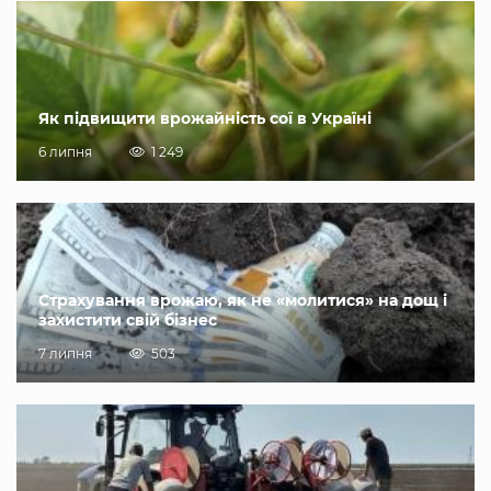
Як підвищити врожайність сої в Україні
6 липня
1 249
Страхування врожаю, як не «молитися» на дощ і
захистити свій бізнес
7 липня
503