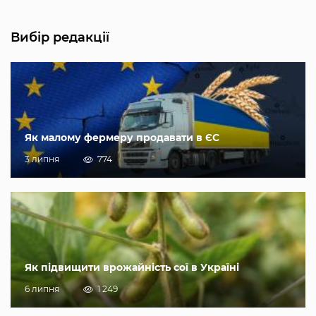
Вибір редакції
Як малому фермеру продавати в ЄС
3 липня
774
Як підвищити врожайність сої в Україні
6 липня
1 249