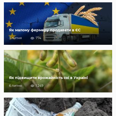
Як малому фермеру продавати в ЄС
3 липня
774
Як підвищити врожайність сої в Україні
6 липня
1 249