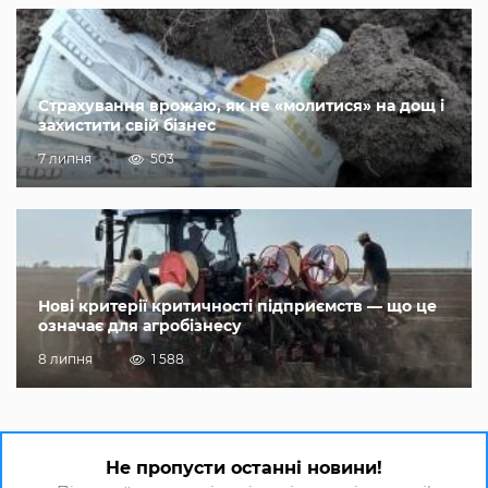
Страхування врожаю, як не «молитися» на дощ і
захистити свій бізнес
7 липня
503
Нові критерії критичності підприємств — що це
означає для агробізнесу
8 липня
1 588
Не пропусти останні новини!