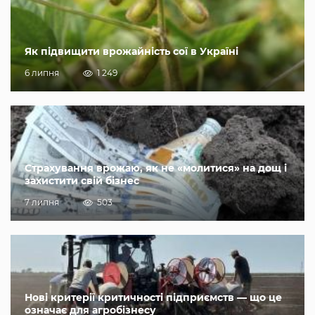
Як підвищити врожайність сої в Україні
6 липня
1 249
Страхування врожаю, як не «молитися» на дощ і
захистити свій бізнес
7 липня
503
Нові критерії критичності підприємств — що це
означає для агробізнесу