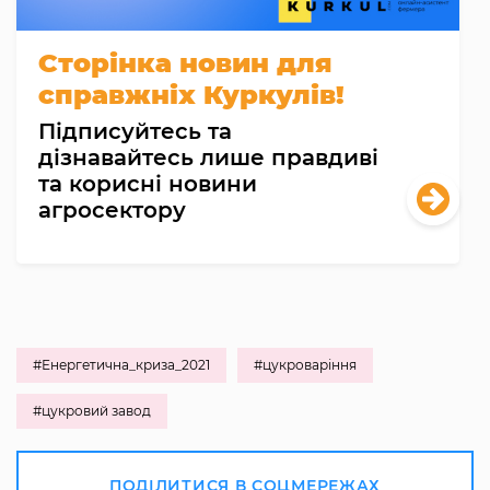
Сторінка новин для
справжніх Куркулів!
Підписуйтесь та
дізнавайтесь лише правдиві
та корисні новини
агросектору
#Енергетична_криза_2021
#цукроваріння
#цукровий завод
ПОДІЛИТИСЯ В СОЦМЕРЕЖАХ