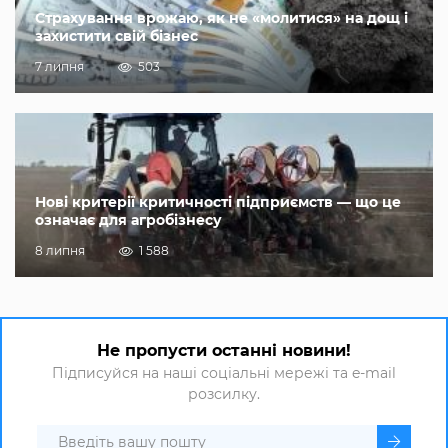
Страхування врожаю, як не «молитися» на дощ і
захистити свій бізнес
7 липня
503
Нові критерії критичності підприємств — що це
означає для агробізнесу
8 липня
1 588
Не пропусти останні новини!
Підписуйся на наші соціальні мережі та e-mail
розсилку.