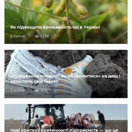
Як підвищити врожайність сої в Україні
6 липня
1 256
Страхування врожаю, як не «молитися» на дощ і
захистити свій бізнес
7 липня
504
Нові критерії критичності підприємств — що це