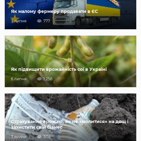
Як малому фермеру продавати в ЄС
3 липня
777
Як підвищити врожайність сої в Україні
6 липня
1 256
Страхування врожаю, як не «молитися» на дощ і
захистити свій бізнес
7 липня
504