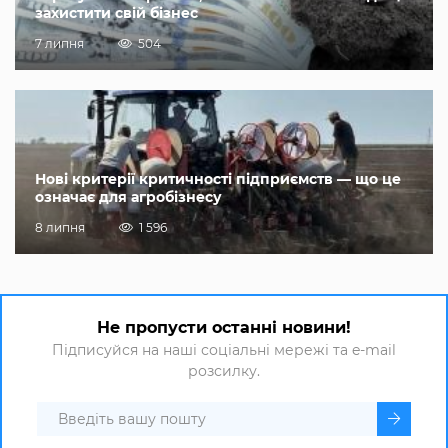
захистити свій бізнес
7 липня
504
Нові критерії критичності підприємств — що це
означає для агробізнесу
8 липня
1 596
Не пропусти останні новини!
Підписуйся на наші соціальні мережі та e-mail
розсилку.