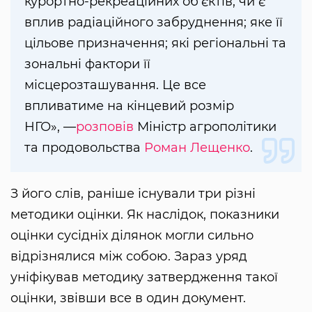
курортно-рекреаційних об'єктів; чи є
вплив радіаційного забруднення; яке її
цільове призначення; які регіональні та
зональні фактори її
місцерозташування. Це все
впливатиме на кінцевий розмір
НГО», —
розповів
Міністр агрополітики
та продовольства
Роман Лещенко
.
З його слів, раніше існували три різні
методики оцінки. Як наслідок, показники
оцінки сусідніх ділянок могли сильно
відрізнялися між собою. Зараз уряд
уніфікував методику затвердження такої
оцінки, звівши все в один документ.