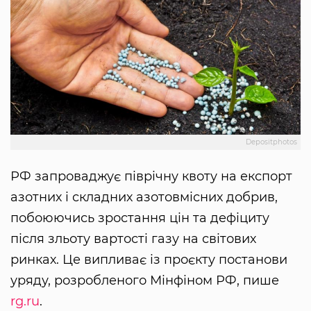
Depositphotos
РФ запроваджує піврічну квоту на експорт
азотних і складних азотовмісних добрив,
побоюючись зростання цін та дефіциту
після зльоту вартості газу на світових
ринках. Це випливає із проєкту постанови
уряду, розробленого Мінфіном РФ, пише
rg.ru
.