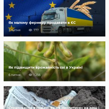
Як малому фермеру продавати в ЄС
3 липня
777
Як підвищити врожайність сої в Україні
6 липня
1 256
Страхування врожаю, як не «молитися» на дощ і