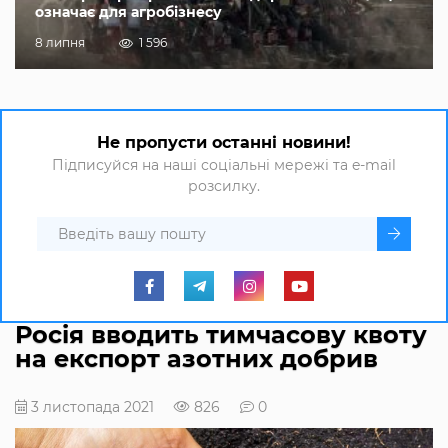
означає для агробізнесу
8 липня
1 596
Не пропусти останні новини!
Підписуйся на наші соціальні мережі та e-mail
розсилку.
Росія вводить тимчасову квоту
на експорт азотних добрив
3 листопада 2021
826
0