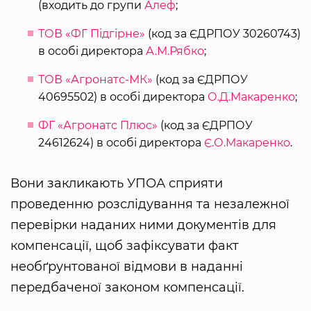
(входить до групи
Алеф
;
ТОВ «ФГ Підгірне»
(код за ЄДРПОУ 30260743)
в особі директора
А.М.Рябко
;
ТОВ «Агронатс-МК»
(код за ЄДРПОУ
40695502) в особі директора
О.Д.Макаренко
;
ФГ «Агронатс Плюс»
(код за ЄДРПОУ
24612624) в особі директора
Є.О.Макаренко
.
Вони закликають УПОА сприяти
проведенню розслідування та незалежної
перевірки наданих ними документів для
компенсації, щоб зафіксувати факт
необґрунтованої відмови в наданні
передбаченої законом компенсації.