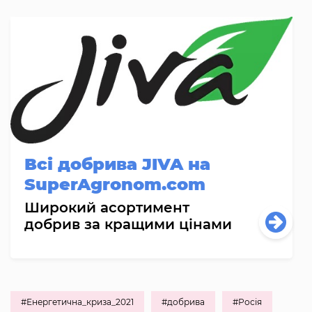
Всі добрива JIVA на
SuperAgronom.com
Широкий асортимент
добрив за кращими цінами
#Енергетична_криза_2021
#добрива
#Росія