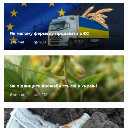
Як малому фермеру продавати в ЄС
3 липня
789
Як підвищити врожайність сої в Україні
6 липня
1 275