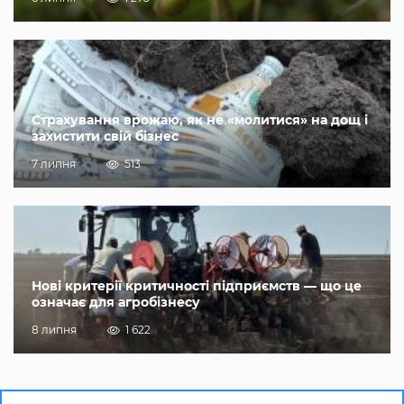
Страхування врожаю, як не «молитися» на дощ і
захистити свій бізнес
7 липня
513
Нові критерії критичності підприємств — що це
означає для агробізнесу
8 липня
1 622