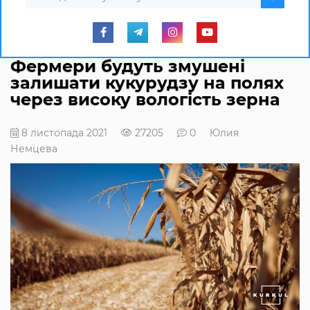
Фермери будуть змушені
залишати кукурудзу на полях
через високу вологість зерна
8 листопада 2021
27205
0
Юлия
Немцева