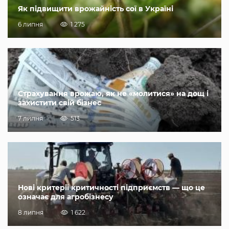
Як підвищити врожайність сої в Україні
6 липня
1 275
Страхування врожаю, як не «молитися» на дощ і
захистити свій бізнес
7 липня
513
Нові критерії критичності підприємств — що це
означає для агробізнесу
8 липня
1 622