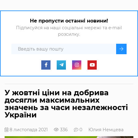
Не пропусти останні новини!
Підписуйся на наші соціальні мережі та e-mail
розсилку.
У жовтні ціни на добрива
досягли максимальних
значень за часи незалежності
України
8 листопада 2021
336
0
Юлия Немцева