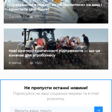
Страхування врожаю, як не «молитися» на дощ і
захистити свій бізнес
7 липня
513
Нові критерії критичності підприємств — що це
означає для агробізнесу
8 липня
1 622
Не пропусти останні новини!
Підписуйся на наші соціальні мережі та e-mail
розсилку.