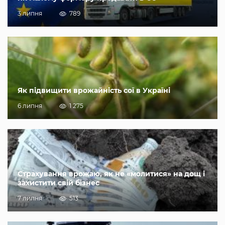
3 липня
789
Як підвищити врожайність сої в Україні
6 липня
1 275
Страхування врожаю, як не «молитися» на дощ і
захистити свій бізнес
7 липня
513