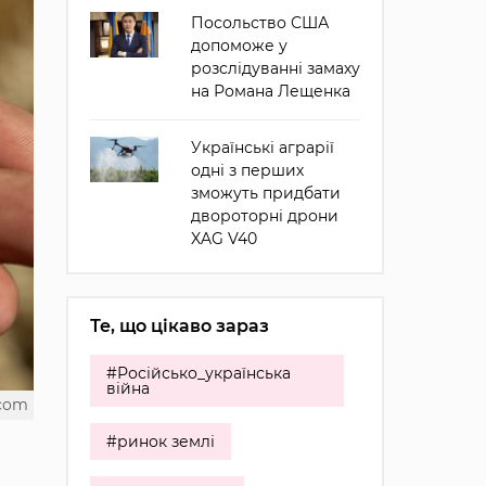
Посольство США
допоможе у
розслідуванні замаху
на Романа Лещенка
Українські аграрії
одні з перших
зможуть придбати
двороторні дрони
XAG V40
Те, що цікаво зараз
#Російсько_українська
війна
.com
#ринок землі