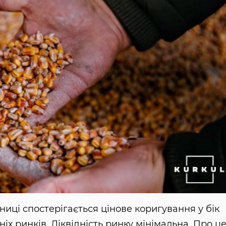
ці спостерігається цінове коригування у бік
іх ринків. Ліквідність ринку мінімальна. Про ц