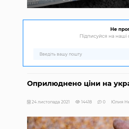
Не про
Підписуйся на наші с
Оприлюднено ціни на укр
24 листопада 2021
14418
0
Юлия Н