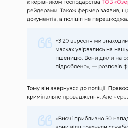
є керівником господарства
ТОВ «Озе
рейдерами. Також фермер заявив, що
документів, а поліція не перешкоджа
«З 20 вересня ми знаходи
масках увірвались на наш
пшеницю. Вони діяли на ос
підроблено», — розповів 
Тому він звернувся до поліції. Прав
кримінальне провадження. Але через
«Вночі приблизно 50 напад
вони відштовхнули службу 