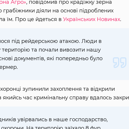
рна Агро»
, повідомив про крадіжку зерна
 грабіжники діяли на основі підроблених
ла їм. Про це йдеться в
Українських Новинах
.
мося під рейдерською атакою. Люди в
у територію та почали вивозити нашу
нові документів, які попередньо було
фермер.
оохоронці зупинили захоплення та відкрили
 якийсь час кримінальну справу вдалось закри
ників увірвались в наше господарство,
охорони. На територію заїхало 8 фур,