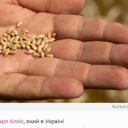
Kurkul
арл Алоіс
, який в Україні