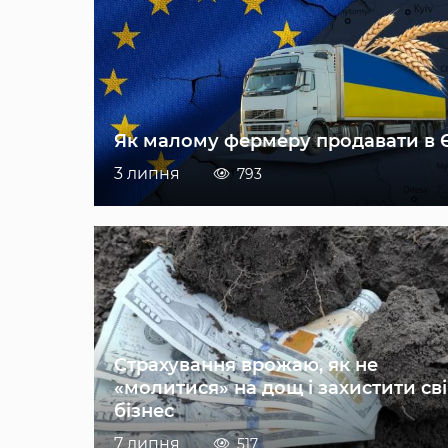
Як малому фермеру продавати в 
3 липня
793
Страхування врожаю, як не
«молитися» на дощ і захистити св
бізнес
7 липня
517