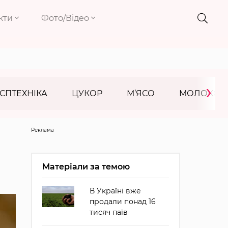
кти
Фото/Відео
›
СПТЕХНІКА
ЦУКОР
М’ЯСО
МОЛОКО
Реклама
Матеріали за темою
В Україні вже
продали понад 16
тисяч паїв