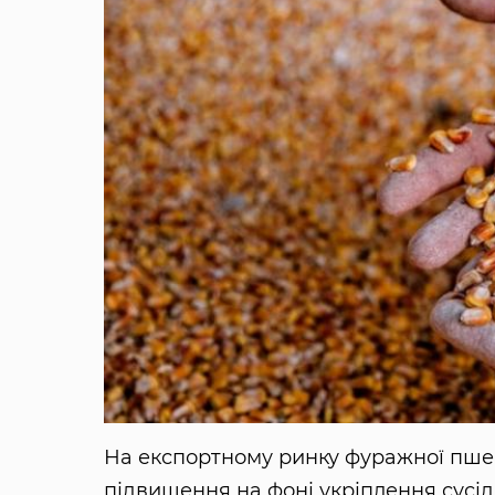
На експортному ринку фуражної пшени
підвищення на фоні укріплення сусідн