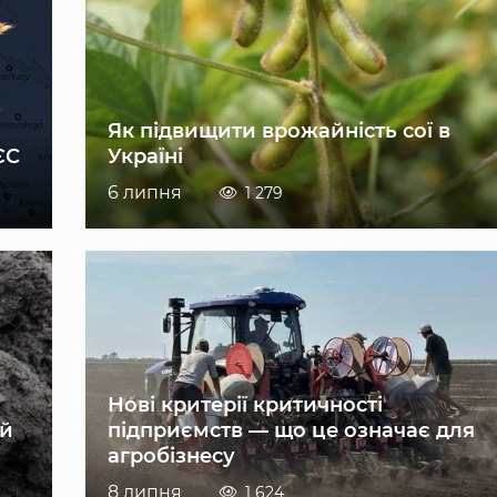
Як підвищити врожайність сої в
ЄС
Україні
6 липня
1 279
Нові критерії критичності
ій
підприємств — що це означає для
агробізнесу
8 липня
1 624