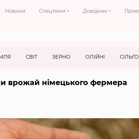
Новини
Спецтеми
Довідник
Прое
МЛЯ
СВІТ
ЗЕРНО
ОЛІЙНІ
СІЛЬГО
ли врожай німецького фермера