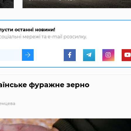
пусти останні новини!
оціальні мережі та e-mail розсилку.
аїнське фуражне зерно
емцева