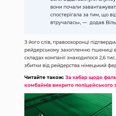
вони почали завантажувати
спостерігала за тим, що ві
втручалась», — додав Віль
З його слів, правоохоронці підтверд
рейдерському захопленню пшениці в
складах компанії знаходилося 2,6 тис.
збитки від рейдерства німецький фер
Читайте також:
За хабар щодо фаль
комбайнів викрито поліцейського