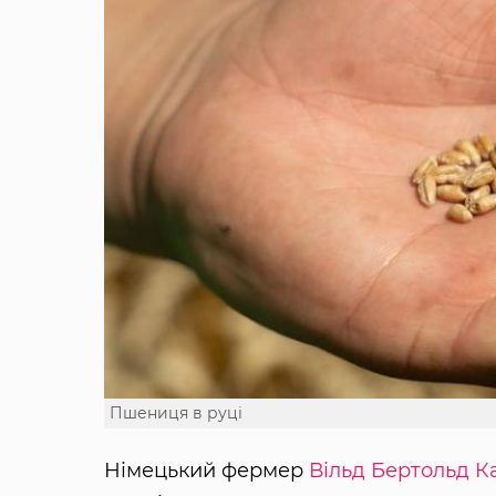
Пшениця в руці
Німецький фермер
Вільд Бертольд К