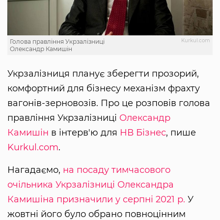
Kurkul.com
Голова правління Укрзалізниці
Олександр Камишін
Укрзалізниця планує зберегти прозорий,
комфортний для бізнесу механізм фрахту
вагонів-зерновозів. Про це розповів голова
правління Укрзалізниці
Олександр
Камишін
в інтерв'ю для
НВ Бізнес
, пише
Kurkul.com
.
Нагадаємо,
на посаду тимчасового
очільника Укрзалізниці Олександра
Камишіна призначили у серпні 2021 р.
У
жовтні його було обрано повноцінним