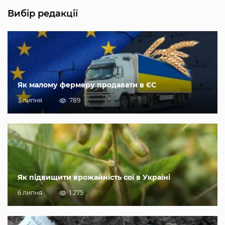
Вибір редакції
Як малому фермеру продавати в ЄС
3 липня
789
Як підвищити врожайність сої в Україні
6 липня
1 275