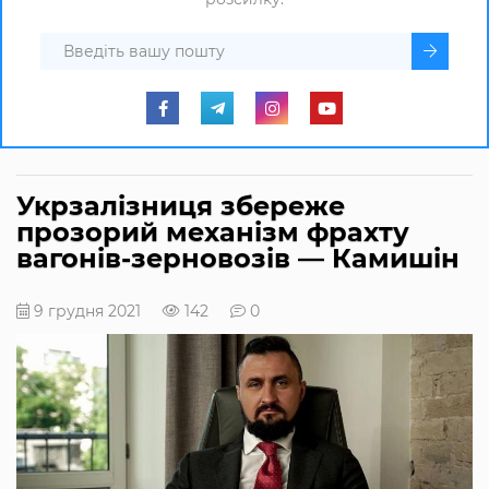
Укрзалізниця збереже
прозорий механізм фрахту
вагонів-зерновозів — Камишін
9 грудня 2021
142
0