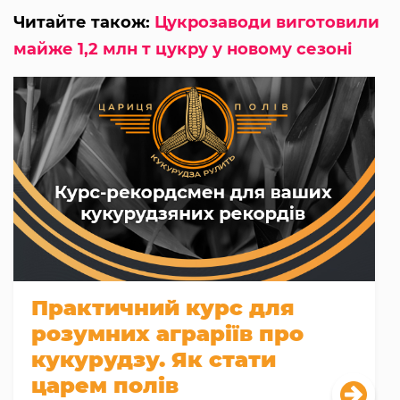
Читайте також:
Цукрозаводи виготовили
майже 1,2 млн т цукру у новому сезоні
Практичний курс для
розумних аграріїв про
кукурудзу. Як стати
царем полів