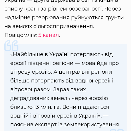
списку країн за рівнем розораності. Через
надмірне розорювання руйнуються ґрунти
на землях сільгосппризначення.
Повідомляє
5 канал
.
«Найбільше в Україні потерпають від
ерозії південні регіони — мова йде про
вітрову ерозію. А центральні регіони
більше потерпають від водної ерозії і
вітрової разом. Зараз таких
деградованих земель через ерозію
близько 13 млн. га. Вони піддаються
водній і вітровій ерозії в Україні», —
пояснив експерт із землекористування