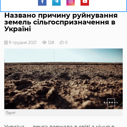
Названо причину руйнування
земель сільгоспризначення в
Україні
9 грудня 2021
128
0
Ґрунт
Україна — друга держава в світі з кінця в