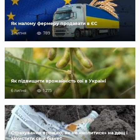
Як малому фермеру продавати в ЄС
3 липня
789
Як підвищити врожайність сої в Україні
6 липня
1 275
Страхування врожаю, як не «молитися» на дощ і
захистити свій бізнес