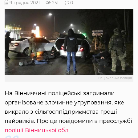
9 грудня 2021
251
0
Національна поліція
На Вінниччині поліцейські затримали
організоване злочинне угруповання, яке
викрало з сільгосппідприємства гроші
пайовиків. Про це повідомили в пресслужбі
поліції Вінницької обл
.