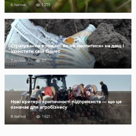
6 липня
1 275
Страхування врожаю, як не «молитися» на дощ і
захистити свій бізнес
7 липня
511
Нові критерії критичності підприємств — що це
означає для агробізнесу
8 липня
1 621