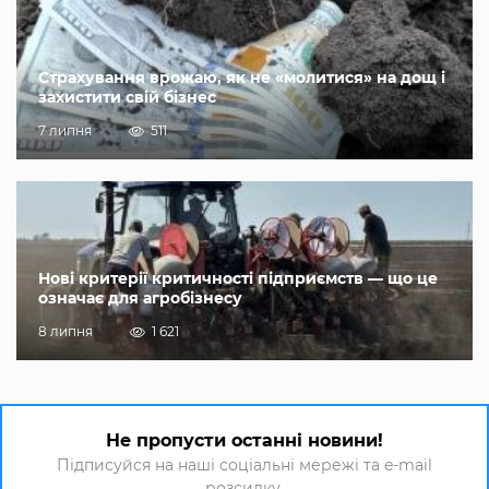
Страхування врожаю, як не «молитися» на дощ і
захистити свій бізнес
7 липня
511
Нові критерії критичності підприємств — що це
означає для агробізнесу
8 липня
1 621
Не пропусти останні новини!
Підписуйся на наші соціальні мережі та e-mail
розсилку.