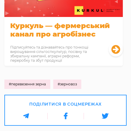
Куркуль — фермерський
канал про агробізнес
Підписуйтесь та дізнавайтесь про тонкощі
вирощування сільгоспкультур, посівну та
збиральну кампанії, аграрні реформи,
переробку та збут продукції
#перевезення зерна
#зерновоз
ПОДІЛИТИСЯ В СОЦМЕРЕЖАХ