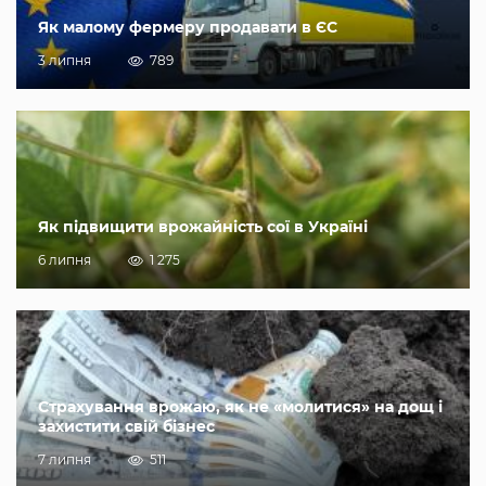
Як малому фермеру продавати в ЄС
3 липня
789
Як підвищити врожайність сої в Україні
6 липня
1 275
Страхування врожаю, як не «молитися» на дощ і
захистити свій бізнес
7 липня
511