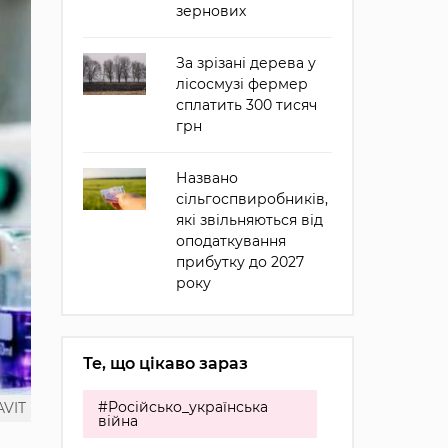
зернових
За зрізані дерева у
лісосмузі фермер
сплатить 300 тисяч
грн
Названо
сільгоспвиробників,
які звільняються від
оподаткування
прибутку до 2027
року
Те, що цікаво зараз
#Російсько_українська
VIT
війна