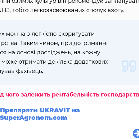
ня озимих культур він рекомендує заплануват
NH3, тобто легкозасвоюваних сполук азоту.
их можна з легкістю скоригувати
рства. Таким чином, при дотриманні
ся на основі досліджень, на кожну
 може отримати декілька додаткових
мував фахівець.
ід чого залежить рентабельність господарст
Препарати UKRAVIT на
SuperAgronom.com