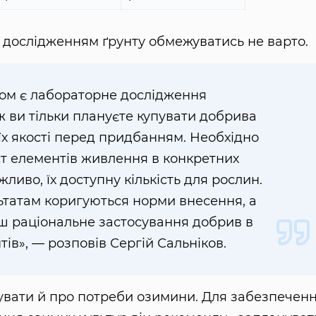
м дослідженням ґрунту обмежуватись не варто.
ом є лабораторне дослідження
 ви тільки плануєте купувати добрива
їх якості перед придбанням. Необхідно
ст елементів живлення в конкретних
ливо, їх доступну кількість для рослин.
татам коригуються норми внесення, а
ш раціональне застосування добрив в
тів», — розповів Сергій Сальніков.
бувати й про потреби озимини. Для забезпечен