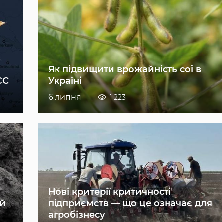
Як підвищити врожайність сої в
ЄС
Україні
6 липня
1 223
Нові критерії критичності
ій
підприємств — що це означає для
агробізнесу