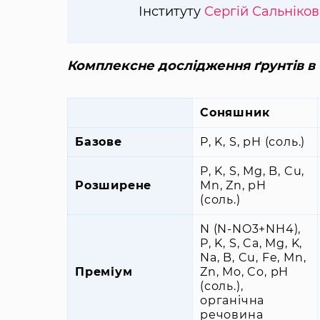
Інституту
Сергій Сальніков
Комплексне дослідження ґрунтів в 
Соняшник
Базове
P, K, S, pH (соль.)
P, K, S, Mg, B, Cu,
Розширене
Mn, Zn, pH
(соль.)
N (N-NO3+NH4),
P, K, S, Ca, Mg, K,
Na, B, Cu, Fe, Mn,
Преміум
Zn, Mo, Co, pH
(соль.),
органічна
речовина