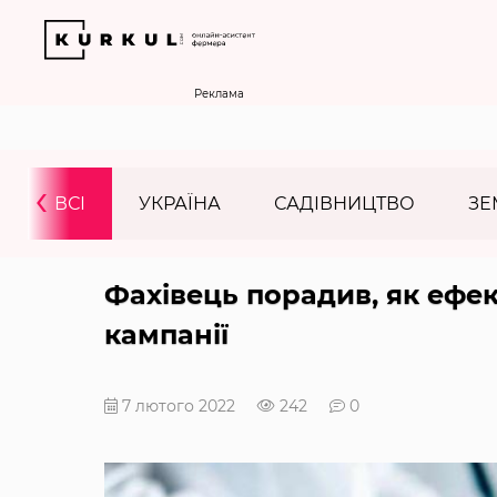
Реклама
‹
ВСІ
УКРАЇНА
САДІВНИЦТВО
ЗЕ
Фахівець порадив, як ефек
кампанії
7 лютого 2022
242
0