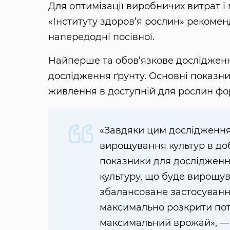
Для оптимізації виробничих витрат і
«Інституту здоров’я рослин» реком
напередодні посівної.
Найперше та обов’язкове дослідженн
дослідження ґрунту. Основні показник
живлення в доступній для рослин форм
«Завдяки цим дослідження
вирощування культур в доб
показники для дослідження
культуру, що буде вирощув
збалансоване застосуванн
максимально розкрити поте
максимальний врожай», — 