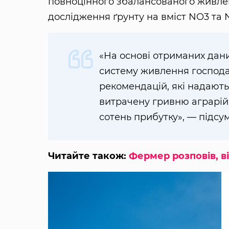
повноцінного збалансованого живлен
дослідження ґрунту на вміст NO3 та 
«На основі отриманих дан
систему живлення господа
рекомендацій, які надають
витрачену гривню аграрій
сотень прибутку», — підсу
Читайте також:
Фермер розповів, в