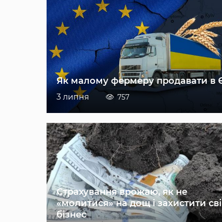
Як малому фермеру продавати в 
3 липня
757
Страхування врожаю, як не
«молитися» на дощ і захистити св
бізнес