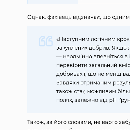
Однак, фахівець відзначає, що одни
«Наступним логічним крок
закуплених добрив. Якщо ж
— неодмінно впевніться в 
перевірити загальний вмі
добривах і, що не менш важ
Завдяки отриманим резуль
також стає можливим біль
полях, залежно від pH ґрун
Також, за його словами, не варто за