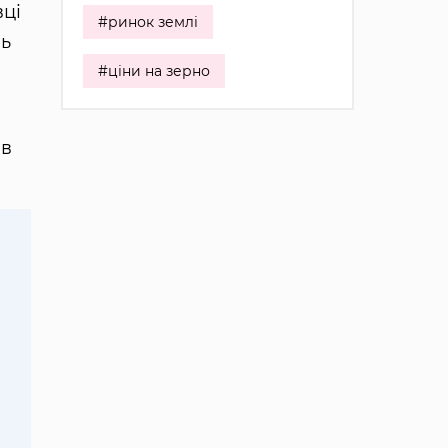
вці
#ринок землі
нь
#ціни на зерно
ів