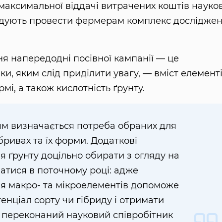
 максимальної віддачі витрачених коштів науко
ендують провести фермерам комплекс дослідже
я напередодні посівної кампанії — це
и, яким слід приділити увагу, — вміст елемент
і, а також кислотність ґрунту.
м визначається потреба обраних для
ривах та їх форми. Додаткові
 ґрунту доцільно обирати з огляду на
атися в поточному році: адже
я макро- та мікроелементів допоможе
нціал сорту чи гібриду і отримати
переконаний науковий співробітник