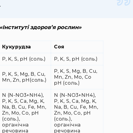
.
«Інституті здоров’я рослин»
Кукурудза
Соя
P, K, S, pH (соль.)
P, K, S, pH (соль.)
P, K, S, Mg, B, Cu,
P, K, S, Mg, B, Cu,
Mn, Zn, Mo, Co
Mn, Zn, pH(соль.)
pH (соль.)
N (N-NO3+NH4),
N (N-NO3+NH4),
P, K, S, Ca, Mg, K,
P, K, S, Ca, Mg, K,
Na, B, Cu, Fe, Mn,
Na, B, Cu, Fe, Mn,
Zn, Mo, Co, pH
Zn, Mo, Co, pH
(соль.),
(соль.),
органічна
органічна
речовина
речовина