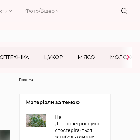
кти
Фото/Відео
›
СПТЕХНІКА
ЦУКОР
М’ЯСО
МОЛОКО
Реклама
Матеріали за темою
На
Дніпропетровщині
спостерігається
загибель озимих