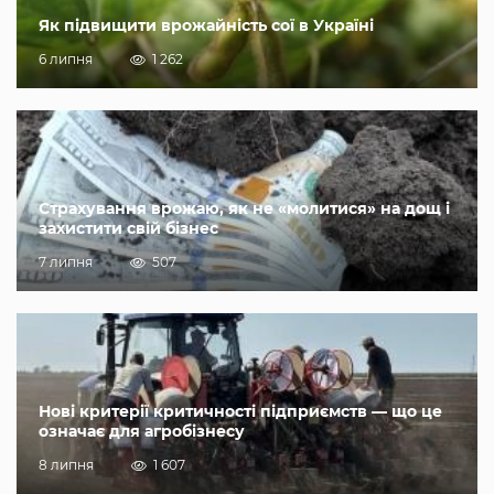
Як підвищити врожайність сої в Україні
6 липня
1 262
Страхування врожаю, як не «молитися» на дощ і
захистити свій бізнес
7 липня
507
Нові критерії критичності підприємств — що це
означає для агробізнесу
8 липня
1 607