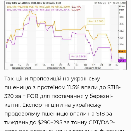
Так, ціни пропозицій на українську
пшеницю з протеїном 11.5% впали до $318-
320 за т FOB для постачання у березні-
квітні. Експортні ціни на українську
продовольчу пшеницю впали на $18 за
тиждень до $290–295 за тонну СРТ/DAP-