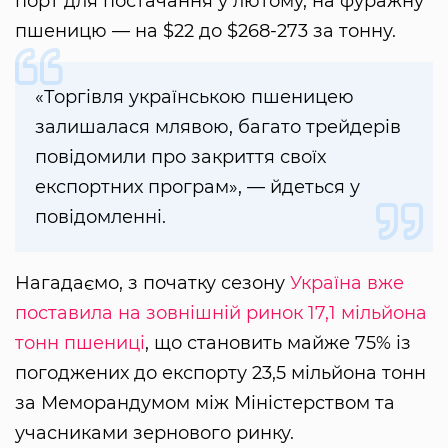
порт для постачання у лютому, на фуражну
пшеницю — на $22 до $268-273 за тонну.
«Торгівля українською пшеницею
залишалася млявою, багато трейдерів
повідомили про закриття своїх
експортних програм», — йдеться у
повідомленні.
Нагадаємо, з початку сезону
Україна вже
поставила на зовнішній ринок 17,1 мільйона
тонн пшениці
, що становить майже 75% із
погоджених до експорту 23,5 мільйона тонн
за Меморандумом між Міністерством та
учасниками зернового ринку.