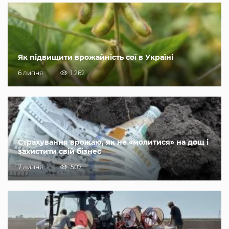
Як підвищити врожайність сої в Україні
6 липня
1 262
Страхування врожаю, як не «молитися» на дощ і
захистити свій бізнес
7 липня
507