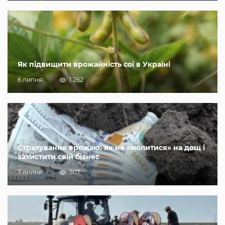
Як підвищити врожайність сої в Україні
6 липня
1 262
Страхування врожаю, як не «молитися» на дощ і
захистити свій бізнес
7 липня
507