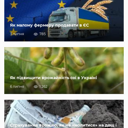
Як малому фермеру продавати в ЄС
3 липня
785
Як підвищити врожайність сої в Україні
6 липня
1 262
Страхування врожаю, як не «молитися» на дощ і