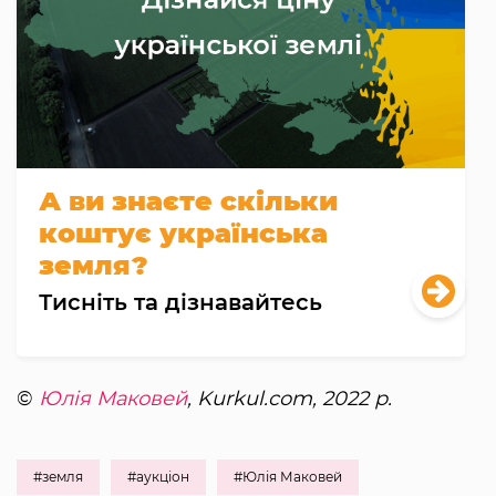
А ви знаєте скільки
коштує українська
земля?
Тисніть та дізнавайтесь
©
Юлія Маковей
, Kurkul.com, 2022 р.
#земля
#аукціон
#Юлія Маковей