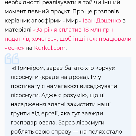
необхідності реалізувати в той чи інший
момент певний проєкт. Про це розповів
керівник агрофірми «Мир»
Іван Доценко
в
матеріалі
«За рік я сплатив 18 млн грн
податків, хочеться, щоб інші теж працювали
чесно»
на
Kurkul.com
.
«Приміром, зараз багато хто корчує
лісосмуги (краде на дрова). Їм у
противагу я намагаюся висаджувати
лісосмуги. Адже я розумію, що ці
насадження здатні захистити наші
ґрунти від ерозії, яка тут завжди
господарювала. Зараз лісосмуги
роблять свою справу — на полях стало