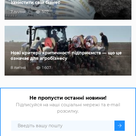
захистити свій бізнес
7 липня
507
Нові критерії критичності підприємств — що це
означає для агробізнесу
8 липня
1 607
Не пропусти останні новини!
Підписуйся на наші соціальні мережі та e-mail
розсилку.