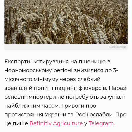
Kurkul.com
Експортні котирування на пшеницю в
Чорноморському регіоні знизилися до 3-
місячного мінімуму через слабкий
зовнішній попит і падіння ф'ючерсів. Наразі
основні імпортери не потребують закупівлі
найближчим часом. Тривоги про
протистояння України та Росії ослабли. Про
це пише
Refinitiv Agriculture
у
Telegram
.