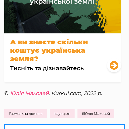
А ви знаєте скільки
коштує українська
земля?
Тисніть та дізнавайтесь
©
Юлія Маковей
, Kurkul.com, 2022 р.
#земельна ділянка
#аукціон
#Юлія Маковей