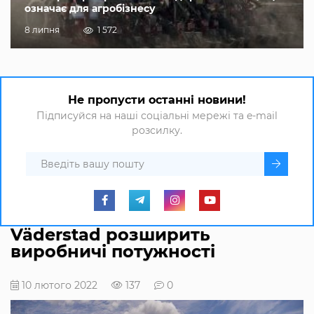
означає для агробізнесу
8 липня
1 572
Не пропусти останні новини!
Підписуйся на наші соціальні мережі та e-mail
розсилку.
Väderstad розширить
виробничі потужності
10 лютого 2022
137
0