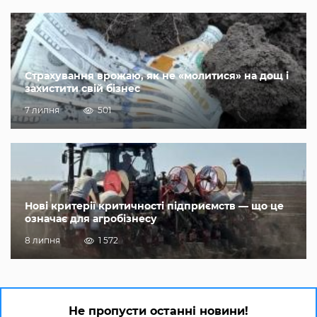
Страхування врожаю, як не «молитися» на дощ і
захистити свій бізнес
7 липня
501
Нові критерії критичності підприємств — що це
означає для агробізнесу
8 липня
1 572
Не пропусти останні новини!