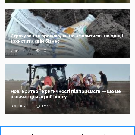
Страхування врожаю, як не «молитися» на дощ і
захистити свій бізнес
7 липня
501
Нові критерії критичності підприємств — що це
означає для агробізнесу
8 липня
1 572