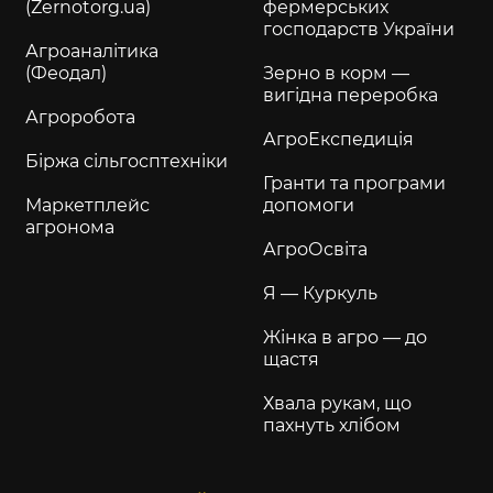
(Zernotorg.ua)
фермерських
господарств України
Агроаналітика
(Феодал)
Зерно в корм —
вигідна переробка
Агроробота
АгроЕкспедиція
Біржа сільгосптехніки
Гранти та програми
Маркетплейс
допомоги
агронома
АгроОсвіта
Я — Куркуль
Жінка в агро — до
щастя
Хвала рукам, що
пахнуть хлібом