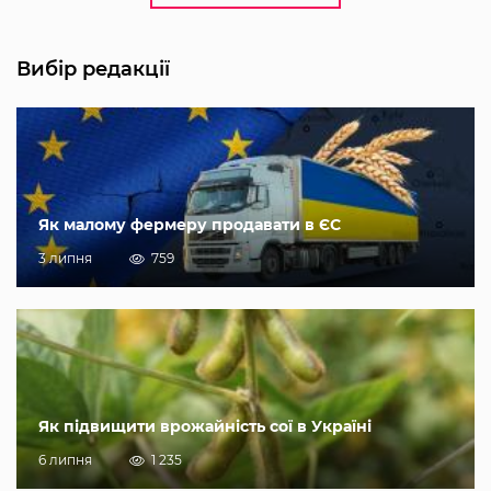
Вибір редакції
Як малому фермеру продавати в ЄС
3 липня
759
Як підвищити врожайність сої в Україні
6 липня
1 235