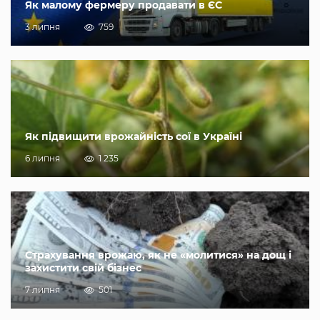
Як малому фермеру продавати в ЄС
3 липня
759
Як підвищити врожайність сої в Україні
6 липня
1 235
Страхування врожаю, як не «молитися» на дощ і
захистити свій бізнес
7 липня
501