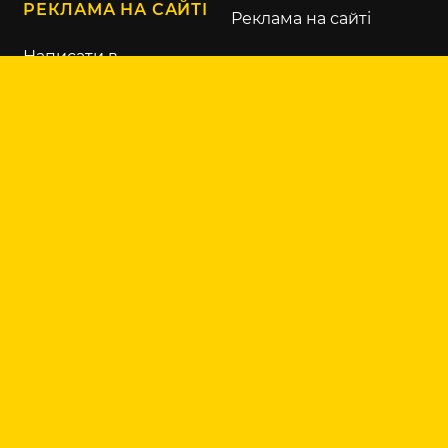
РЕКЛАМА НА САЙТІ
Реклама на сайті
Написати в
рекламний відділ
KURKUL.COM
Контакти
Про нас
Правила
користування сайтом
© 2015-2026 Latifundist Media
Всі права захищені.