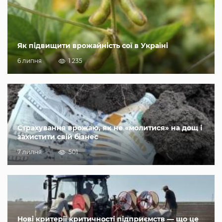
Як підвищити врожайність сої в Україні
6 липня
1 235
Страхування врожаю, як не «молитися» на дощ і
захистити свій бізнес
7 липня
501
Нові критерії критичності підприємств — що це