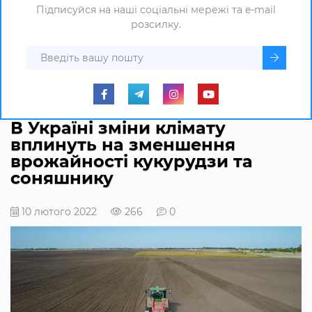
Підписуйся на наші соціальні мережі та e-mail
розсилку.
В Україні зміни клімату
вплинуть на зменшення
врожайності кукурудзи та
соняшнику
10 лютого 2022
266
0