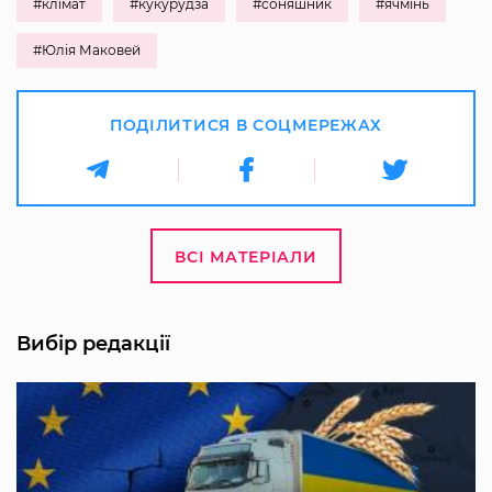
#клімат
#кукурудза
#соняшник
#ячмінь
#Юлія Маковей
ПОДІЛИТИСЯ В СОЦМЕРЕЖАХ
ВСІ МАТЕРІАЛИ
Вибір редакції