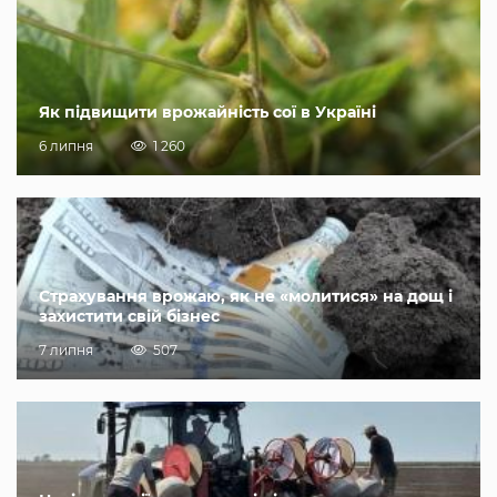
Як підвищити врожайність сої в Україні
6 липня
1 260
Страхування врожаю, як не «молитися» на дощ і
захистити свій бізнес
7 липня
507