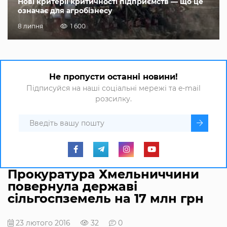
Нові критерії критичності підприємств — що це
означає для агробізнесу
8 липня
1 600
Не пропусти останні новини!
Підписуйся на наші соціальні мережі та e-mail
розсилку.
Прокуратура Хмельниччини
повернула державі
сільгоспземель на 17 млн грн
23 лютого 2016
32
0