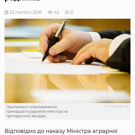
23 лютого 2016
42
0
minagro.gov.ua
Припинено повноваження
тринадцяти радників міністра на
громадських засадах
Відповідно до наказу Міністра аграрної