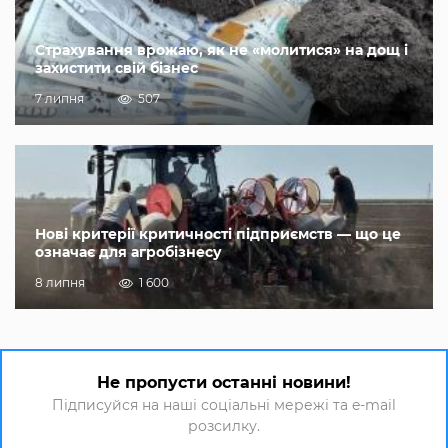
Страхування врожаю, як не «молитися» на дощ і
захистити свій бізнес
7 липня
507
Нові критерії критичності підприємств — що це
означає для агробізнесу
8 липня
1 600
Не пропусти останні новини!
Підписуйся на наші соціальні мережі та e-mail
розсилку.