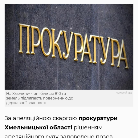
www.5.ua
На Хмельниччині більше 810 га
земель підлягають поверненню до
державної власності
За апеляційною скаргою
прокуратури
Хмельницької області
рішенням
апеляційного суду задоволено позов