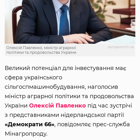
samopomich.ua
Олексій Павленко, міністр аграрної
політики та продовольства України
Великий потенціал для інвестування має
сфера українського
сільгоспмашинобудування, наголосив
міністр аграрної політики та продовольства
України
Олексій Павленко
під час зустрічі
з представниками нідерландської партії
«Демократи 66»
, повідомляє прес-служба
Мінагропроду.