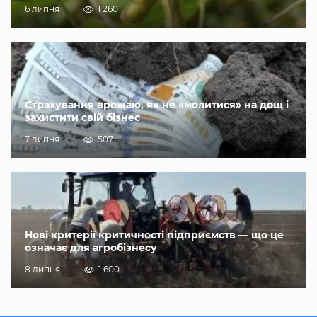
6 липня
1 260
Страхування врожаю, як не «молитися» на дощ і
захистити свій бізнес
7 липня
507
Нові критерії критичності підприємств — що це
означає для агробізнесу
8 липня
1 600