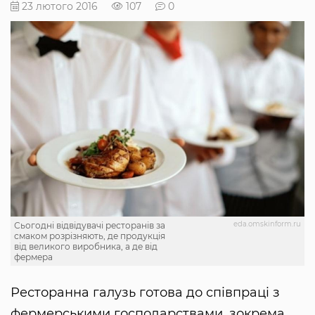
23 лютого 2016
107
0
eda.omskinform.ru
Сьогодні відвідувачі ресторанів за
смаком розрізняють, де продукція
від великого виробника, а де від
фермера
Ресторанна галузь готова до співпраці з
фермерськими господарствами, зокрема,