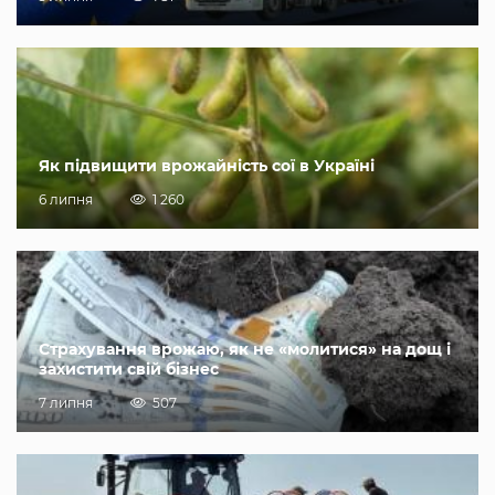
Як підвищити врожайність сої в Україні
6 липня
1 260
Страхування врожаю, як не «молитися» на дощ і
захистити свій бізнес
7 липня
507