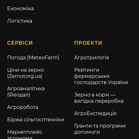
Економіка
Логістика
СЕРВІСИ
ПРОЕКТИ
Погода (MeteoFarm)
Агротрилогія
Ціни на зерно
Рейтинги
(Zernotorg.ua)
фермерських
господарств України
Агроаналітика
(Феодал)
Зерно в корм —
вигідна переробка
Агроробота
АгроЕкспедиція
Біржа сільгосптехніки
Гранти та програми
Маркетплейс
допомоги
агронома