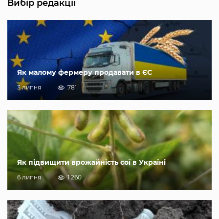
Вибір редакції
Як малому фермеру продавати в ЄС
3 липня
781
Як підвищити врожайність сої в Україні
6 липня
1 260