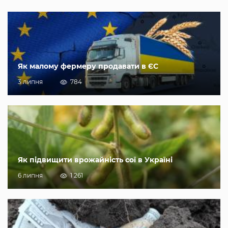
Як малому фермеру продавати в ЄС
3 липня
784
Як підвищити врожайність сої в Україні
6 липня
1 261