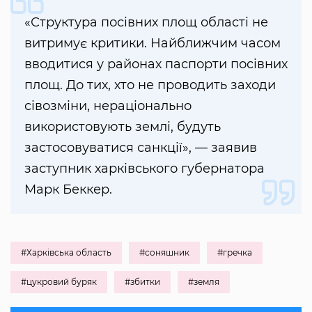
«Структура посівних площ області не
витримує критики. Найближчим часом
вводитися у районах паспорти посівних
площ. До тих, хто не проводить заходи
сівозміни, нераціонально
використовують землі, будуть
застосовуватися санкції», — заявив
заступник харківського губернатора
Марк Беккер.
#Харківська область
#соняшник
#гречка
#цукровий буряк
#збитки
#земля