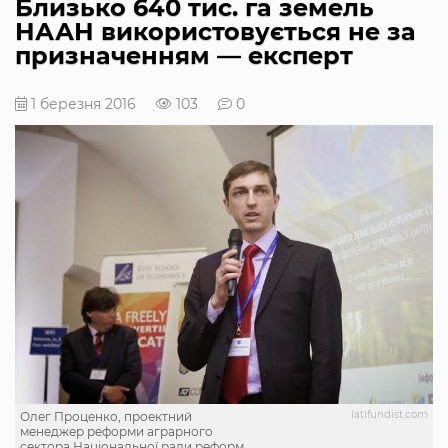
Близько 640 тис. га земель
НААН використовується не за
призначенням — експерт
1 березня 2016
103
0
latifundist.com
Олег Проценко, проектний
менеджер реформи аграрного
сектора Національної ради реформ