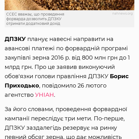
nahnews.org
CCEC вважає, що проведення
форварда дозволить ДПЗКУ
отримати додатковий дохід
ДПЗКУ
планує навесні направити на
авансові платежі по форвардній програмі
закупівлі зерна 2016 р. від 800 млн грн до 1
млрд грн. Про це заявив виконуючий
обов'язки голови правління ДПЗКУ
Борис
Приходько
, повідомило 26 лютого
агентство
УНІАН
.
За його словами, проведення форвардної
кампанії переслідує три мети. По-перше,
ДПЗКУ заздалегідь резервує на ринку
певний обсяг зерна, що дає можливість