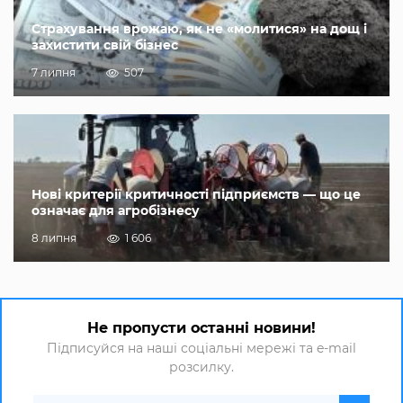
Страхування врожаю, як не «молитися» на дощ і
захистити свій бізнес
7 липня
507
Нові критерії критичності підприємств — що це
означає для агробізнесу
8 липня
1 606
Не пропусти останні новини!
Підписуйся на наші соціальні мережі та e-mail
розсилку.