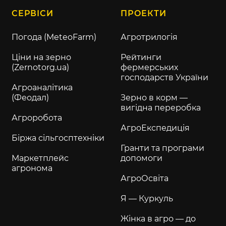
СЕРВІСИ
ПРОЕКТИ
Погода (MeteoFarm)
Агротрилогія
Ціни на зерно
Рейтинги
(Zernotorg.ua)
фермерських
господарств України
Агроаналітика
(Феодал)
Зерно в корм —
вигідна переробка
Агроробота
АгроЕкспедиція
Біржа сільгосптехніки
Гранти та програми
Маркетплейс
допомоги
агронома
АгроОсвіта
Я — Куркуль
Жінка в агро — до