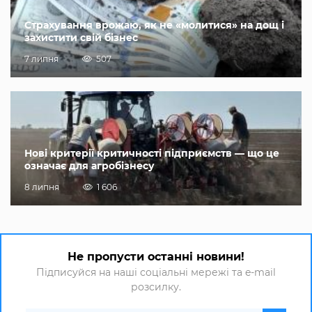
Страхування врожаю, як не «молитися» на дощ і
захистити свій бізнес
7 липня
507
Нові критерії критичності підприємств — що це
означає для агробізнесу
8 липня
1 606
Не пропусти останні новини!
Підписуйся на наші соціальні мережі та e-mail
розсилку.