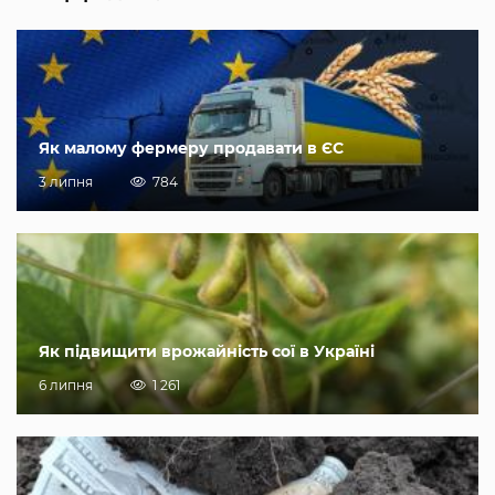
Як малому фермеру продавати в ЄС
3 липня
784
Як підвищити врожайність сої в Україні
6 липня
1 261