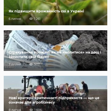
Як підвищити врожайність сої в Україні
6 липня
1 261
Страхування врожаю, як не «молитися» на дощ і
захистити свій бізнес
7 липня
507
Нові критерії критичності підприємств — що це
означає для агробізнесу
8 липня
1 606