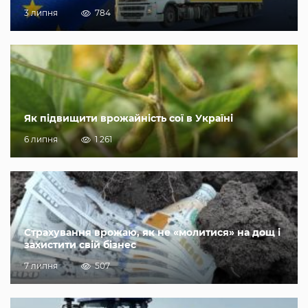
3 липня
784
Як підвищити врожайність сої в Україні
6 липня
1 261
Страхування врожаю, як не «молитися» на дощ і
захистити свій бізнес
7 липня
507