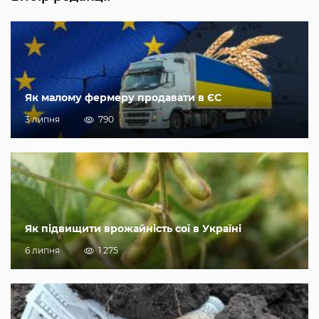
Як малому фермеру продавати в ЄС
3 липня
790
Як підвищити врожайність сої в Україні
6 липня
1 275