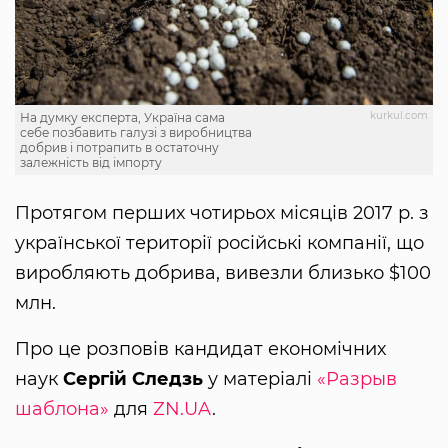
kurkul.com
На думку експерта, Україна сама
себе позбавить галузі з виробництва
добрив і потрапить в остаточну
залежність від імпорту
Протягом перших чотирьох місяців 2017 р. з
української території російські компанії, що
виробляють добрива, вивезли близько $100
млн.
Про це розповів кандидат економічних
наук
Сергій Следзь
у матеріалі
«Рaзрыв
шаблона»
для
ZN.UA
.