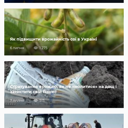
Як підвищити врожайність сої в Україні
6 липня
1 275
Страхування врожаю, як не «молитися» на дощ і
захистити свій бізнес
7 липня
513