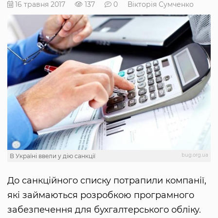
16 травня 2017
137
0
Вікторія Сумченко
bug.org.ua
В Україні ввели у дію санкції
До санкційного списку потрапили компанії,
які займаються розробкою програмного
забезпечення для бухгалтерського обліку.