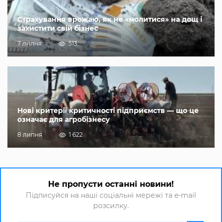
Страхування врожаю, як не «молитися» на дощ і
захистити свій бізнес
7 липня
513
Нові критерії критичності підприємств — що це
означає для агробізнесу
8 липня
1 622
Не пропусти останні новини!
Підписуйся на наші соціальні мережі та e-mail
розсилку.