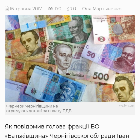
16 травня 2017
170
0
Оля Мартыненко
wz.lviv.ua
Фермери Чернігівщини не
отримують дотації за сплату ПДВ.
Як повідомив голова фракції ВО
«Батьківщина» Чернігівської облради Іван