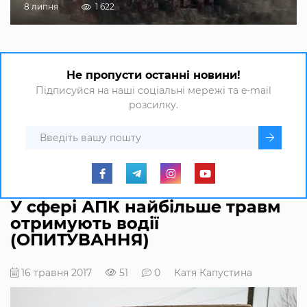
8 липня
1 622
Не пропусти останні новини!
Підписуйся на наші соціальні мережі та e-mail
розсилку.
У сфері АПК найбільше травм
отримують водії
(ОПИТУВАННЯ)
16 травня 2017
51
0
Катя Капустина