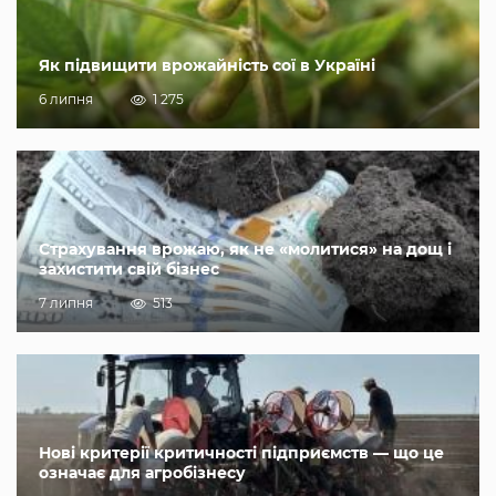
Як підвищити врожайність сої в Україні
6 липня
1 275
Страхування врожаю, як не «молитися» на дощ і
захистити свій бізнес
7 липня
513
Нові критерії критичності підприємств — що це
означає для агробізнесу