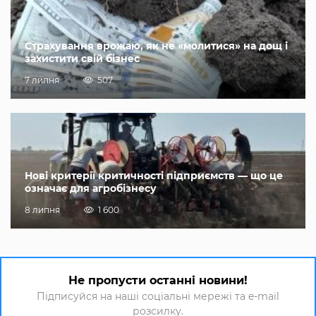
Страхування врожаю, як не «молитися» на дощ і
захистити свій бізнес
7 липня
507
Нові критерії критичності підприємств — що це
означає для агробізнесу
8 липня
1 600
Не пропусти останні новини!
Підписуйся на наші соціальні мережі та e-mail
розсилку.