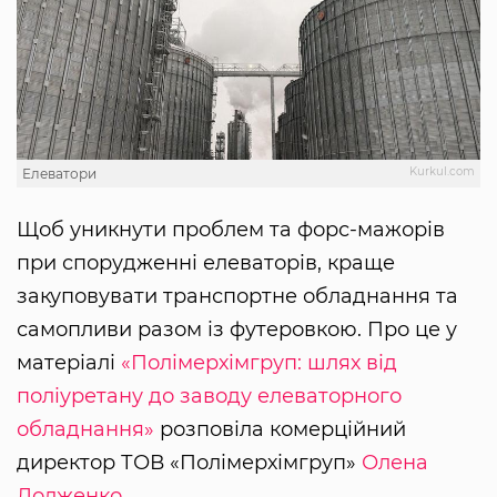
Kurkul.com
Елеватори
Щоб уникнути проблем та форс-мажорів
при спорудженні елеваторів, краще
закуповувати транспортне обладнання та
самопливи разом із футеровкою. Про це у
матеріалі
«Полімерхімгруп: шлях від
поліуретану до заводу елеваторного
обладнання»
розповіла комерційний
директор ТОВ «Полімерхімгруп»
Олена
Долженко
.