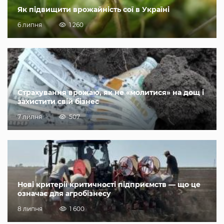
Як підвищити врожайність сої в Україні
6 липня
1 260
Страхування врожаю, як не «молитися» на дощ і
захистити свій бізнес
7 липня
507
Нові критерії критичності підприємств — що це
означає для агробізнесу
8 липня
1 600