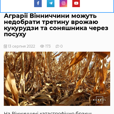
Аграрії Вінниччини можуть
недобрати третину врожаю
кукурудзи та соняшника через
посуху
13 серпня 2022
173
0
На Вінниччині катастрофічно бракує