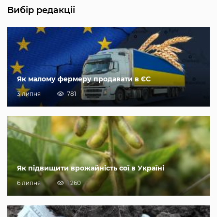
Вибір редакції
Як малому фермеру продавати в ЄС
3 липня
781
Як підвищити врожайність сої в Україні
6 липня
1 260