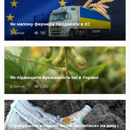
Як малому фермеру продавати в ЄС
3 липня
781
Як підвищити врожайність сої в Україні
6 липня
1 260
Страхування врожаю, як не «молитися» на дощ і