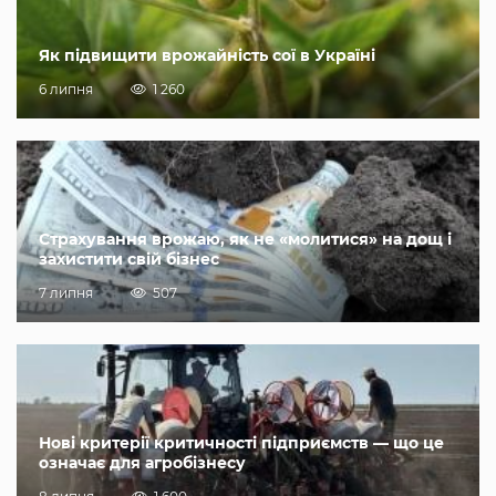
Як підвищити врожайність сої в Україні
6 липня
1 260
Страхування врожаю, як не «молитися» на дощ і
захистити свій бізнес
7 липня
507
Нові критерії критичності підприємств — що це
означає для агробізнесу