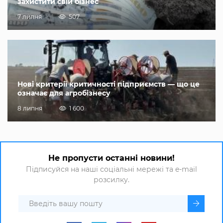
захистити свій бізнес
7 липня
507
Нові критерії критичності підприємств — що це
означає для агробізнесу
8 липня
1 600
Не пропусти останні новини!
Підписуйся на наші соціальні мережі та e-mail
розсилку.