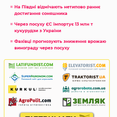
На Півдні відмічають нетипово раннє
достигання соняшника
Через посуху ЄС імпортує 13 млн т
кукурудзи з України
Фахівці прогнозують зниження врожаю
винограду через посуху