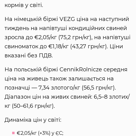
кормів у світі.
На німецькій біржі VEZG ціна на наступний
тиждень на напівтуші кондиційних свиней
зросла до €2,05/кг (75,2 грн/кг), на напівтуші
свиноматок до €1,18/кг (43,27 грн/кг). Ціни
вказані без ПДВ.
На польській біржі CennikRolnicze середня
ціна на живець також залишається на
позначці — 7,34 злотого/кг (56,5 грн/кг).
Діапазон цін на живих свиней: 6,5–8 злотих/
кг (50–61,6 грн/кг).
Динаміка цін у світі:
€2,05/кг (+3%) у ЄС;