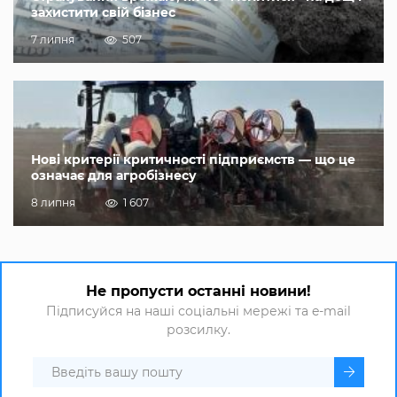
захистити свій бізнес
7 липня
507
Нові критерії критичності підприємств — що це
означає для агробізнесу
8 липня
1 607
Не пропусти останні новини!
Підписуйся на наші соціальні мережі та e-mail
розсилку.