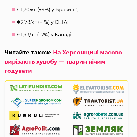
€1,70/кг (+9%) у Бразилії;
€2,78/кг (+1%) у США;
€1,93/кг (+2%) у Канаді.
Читайте також:
На Херсонщині масово
вирізають худобу — тварин нічим
годувати