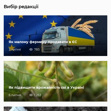
Вибір редакції
Як малому фермеру продавати в ЄС
3 липня
785
Як підвищити врожайність сої в Україні
6 липня
1 263