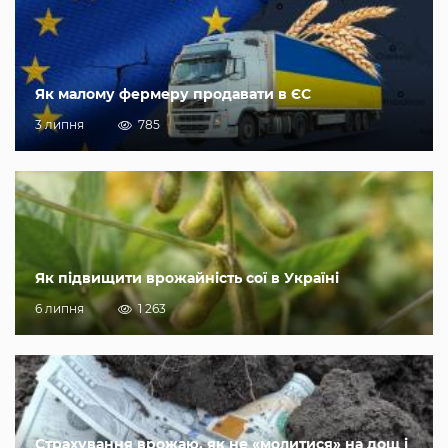
Як малому фермеру продавати в ЄС
3 липня
785
Як підвищити врожайність сої в Україні
6 липня
1 263
Страхування врожаю, як не «молитися» на дощ і