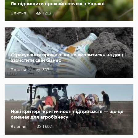
Як підвищити врожайність сої в Україні
6 липня
1 263
Страхування врожаю, як не «молитися» на дощ і
захистити свій бізнес
7 липня
507
Нові критерії критичності підприємств — що це
означає для агробізнесу
8 липня
1 607