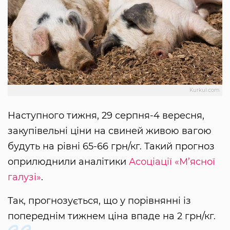
Kurkul.com
Наступного тижня, 29 серпня-4 вересня,
закупівельні ціни на свиней живою вагою
будуть на рівні 65-66 грн/кг. Такий прогноз
оприлюднили аналітики
Асоціації «М’ясної
галузі»
.
Так, прогнозується, що у порівнянні із
попереднім тижнем ціна впаде на 2 грн/кг.