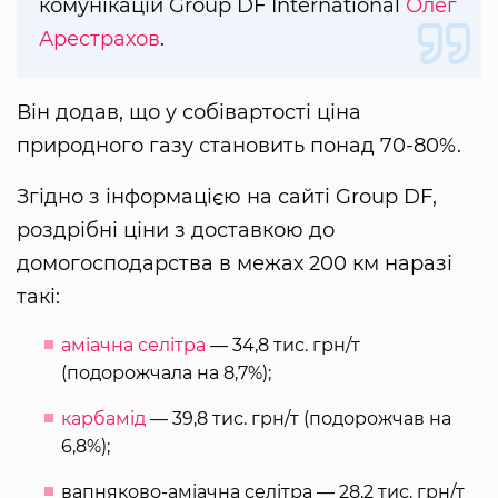
комунікацій Group DF International
Олег
Арестрахов
.
Він додав, що у собівартості ціна
природного газу становить понад 70-80%.
Згідно з інформацією на сайті Group DF,
роздрібні ціни з доставкою до
домогосподарства в межах 200 км наразі
такі:
аміачна селітра
— 34,8 тис. грн/т
(подорожчала на 8,7%);
карбамід
— 39,8 тис. грн/т (подорожчав на
6,8%);
вапняково-аміачна селітра — 28,2 тис. грн/т