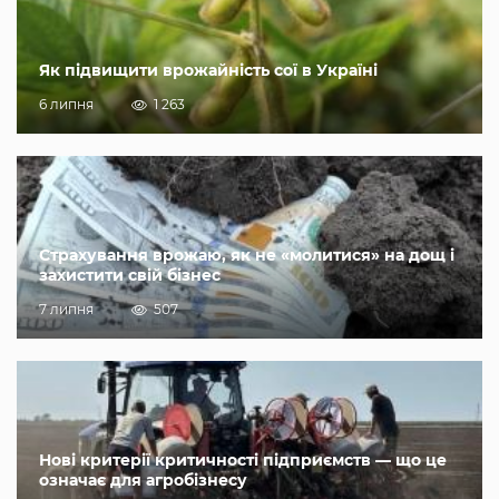
Як підвищити врожайність сої в Україні
6 липня
1 263
Страхування врожаю, як не «молитися» на дощ і
захистити свій бізнес
7 липня
507
Нові критерії критичності підприємств — що це
означає для агробізнесу