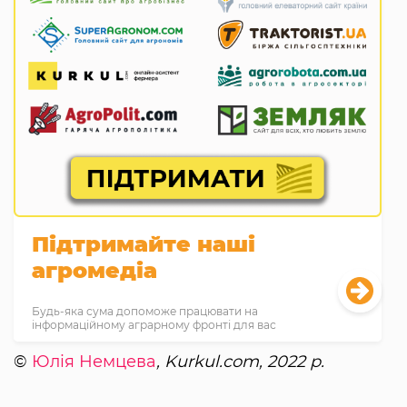
Підтримайте наші
агромедіа
Будь-яка сума допоможе працювати на
інформаційному аграрному фронті для вас
©
Юлія Немцева
, Kurkul.com, 2022 р.