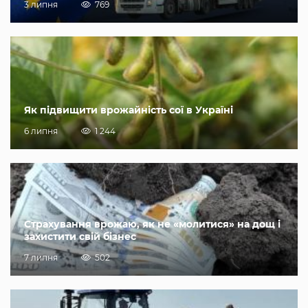
3 липня
769
Як підвищити врожайність сої в Україні
6 липня
1 244
Страхування врожаю, як не «молитися» на дощ і
захистити свій бізнес
7 липня
502