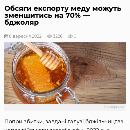
Обсяги експорту меду можуть
зменшитись на 70% —
бджоляр
6 вересня 2022
3226
0
Depositphotos
Попри збитки, завдані галузі бджільництва