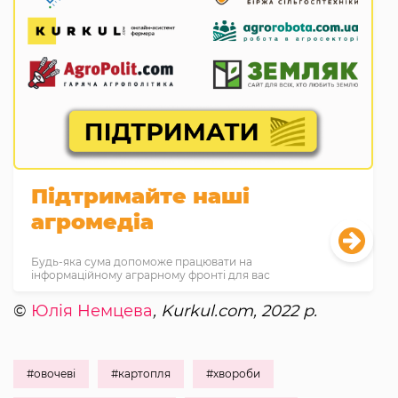
Підтримайте наші
агромедіа
Будь-яка сума допоможе працювати на
інформаційному аграрному фронті для вас
©
Юлія Немцева
, Kurkul.com, 2022 р.
#овочеві
#картопля
#хвороби