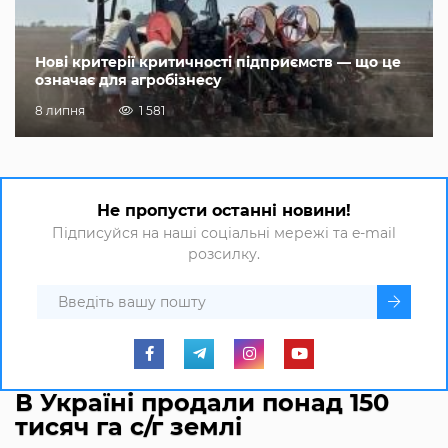
Нові критерії критичності підприємств — що це
означає для агробізнесу
8 липня
1 581
Не пропусти останні новини!
Підписуйся на наші соціальні мережі та e-mail
розсилку.
В Україні продали понад 150
тисяч га с/г землі