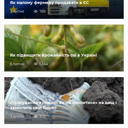
Як малому фермеру продавати в ЄС
3 липня
769
Як підвищити врожайність сої в Україні
6 липня
1 244
Страхування врожаю, як не «молитися» на дощ і
захистити свій бізнес
7 липня
502