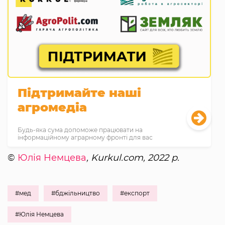
Підтримайте наші
агромедіа
Будь-яка сума допоможе працювати на
інформаційному аграрному фронті для вас
©
Юлія Немцева
, Kurkul.com, 2022 р.
#мед
#бджільництво
#експорт
#Юлія Немцева