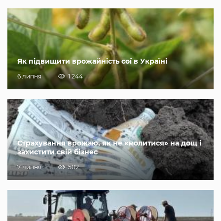
Як підвищити врожайність сої в Україні
6 липня
1 244
Страхування врожаю, як не «молитися» на дощ і
захистити свій бізнес
7 липня
502