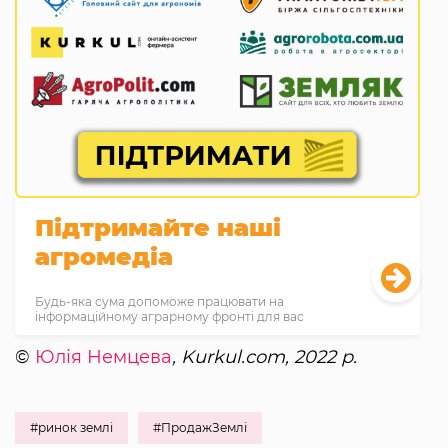
Підтримайте наші
агромедіа
Будь-яка сума допоможе працювати на
інформаційному аграрному фронті для вас
©
Юлія Немцева
, Kurkul.com, 2022 р.
#ринок землі
#ПродажЗемлі