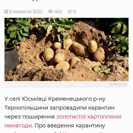
6 вересня 2022
465
0
Kurkul.com
У селі Юськівці Кременецького р-ну
Тернопільщини запровадили карантин
через поширення
золотистої картопляної
нематоди
. Про введення карантину