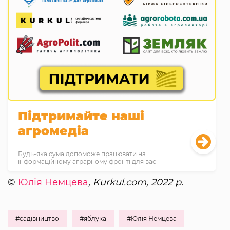
Підтримайте наші
агромедіа
Будь-яка сума допоможе працювати на
інформаційному аграрному фронті для вас
©
Юлія Немцева
, Kurkul.com, 2022 р.
#садівництво
#яблука
#Юлія Немцева