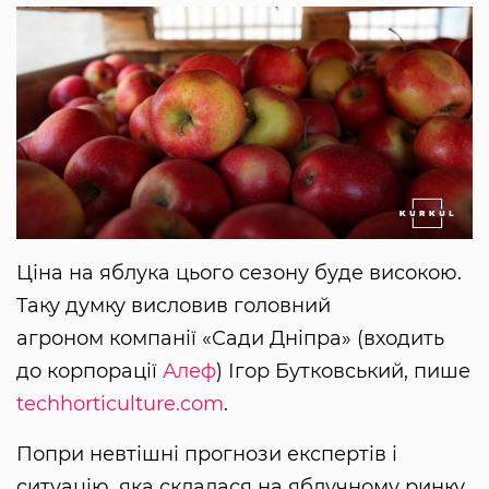
Ціна на яблука цього сезону буде високою.
Таку думку висловив головний
агроном компанії «Сади Дніпра» (входить
до корпорації
Алеф
) Ігор Бутковський, пише
techhorticulture.com
.
Попри невтішні прогнози експертів і
ситуацію, яка склалася на яблучному ринку