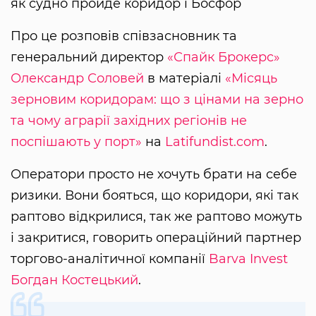
як судно пройде коридор і Босфор
Про це розповів співзасновник та
генеральний директор
«‎Спайк Брокерс»
Олександр Соловей
в матеріалі
«‎Місяць
зерновим коридорам: що з цінами на зерно
та чому аграрії західних регіонів не
поспішають у порт»
на
Latifundist.com
.‎
Оператори просто не хочуть брати на себе
ризики. Вони бояться, що коридори, які так
раптово відкрилися, так же раптово можуть
і закритися, говорить операційний партнер
торгово-аналітичної компанії
Barva Invest
Богдан Костецький
.