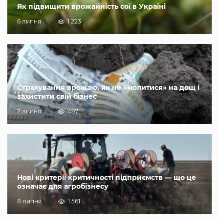
Як підвищити врожайність сої в Україні
6 липня
1 223
Страхування врожаю, як не «молитися» на дощ і
захистити свій бізнес
7 липня
497
Нові критерії критичності підприємств — що це
означає для агробізнесу
8 липня
1 561