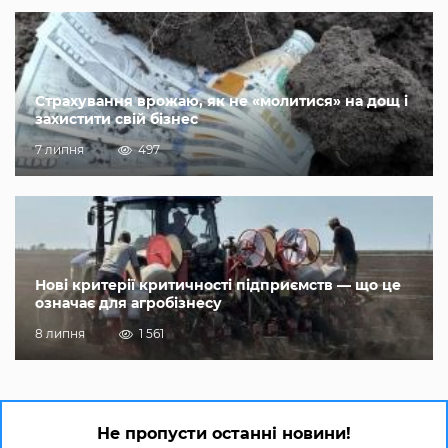
Страхування врожаю, як не «молитися» на дощ і
захистити свій бізнес
7 липня
497
Нові критерії критичності підприємств — що це
означає для агробізнесу
8 липня
1 561
Не пропусти останні новини!