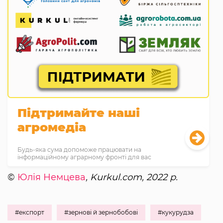
Підтримайте наші
агромедіа
Будь-яка сума допоможе працювати на
інформаційному аграрному фронті для вас
©
Юлія Немцева
, Kurkul.com, 2022 р.
#експорт
#зернові й зернобобові
#кукурудза