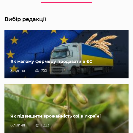
Вибір редакції
Як малому фермеру продавати в ЄС
3 липня
755
Як підвищити врожайність сої в Україні
6 липня
1 223