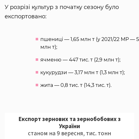
У розрізі культур з початку сезону було
експортовано:
пшениці — 1,65 млн т (у 2021/22 МР — 5
млн т);
ячменю — 447 тис. т (2,9 млн т);
кукурудзи — 3,17 млн т (1,3 млн т);
жита — 0,8 тис. т (14,3 тис. т).