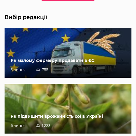
Вибір редакції
Як малому фермеру продавати в ЄС
3 липня
755
Як підвищити врожайність сої в Україні
6 липня
1 223