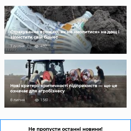
Страхування врожаю, як не «молитися» на дощ і
захистити свій бізнес
7 липня
497
Нові критерії критичності підприємств — що це
означає для агробізнесу
8 липня
1 561
Не пропусти останні новини!