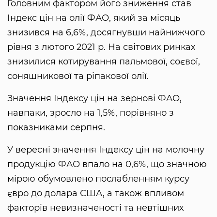
Головним фактором його зниження став
Індекс цін на олії ФАО, який за місяць
знизився на 6,6%, досягнувши найнижчого
рівня з лютого 2021 р. На світових ринках
знизилися котирування пальмової, соєвої,
соняшникової та ріпакової олії.
Значення Індексу цін на зернові ФАО,
навпаки, зросло на 1,5%, порівняно з
показниками серпня.
У вересні значення Індексу цін на молочну
продукцію ФАО впало на 0,6%, що значною
мірою обумовлено послабленням курсу
євро до долара США, а також впливом
факторів невизначеності та невтішних