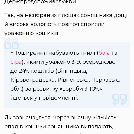
Держпродспоживслужби.
Так, на незібраних площах соняшника дощі
й висока вологість повітря сприяли
ураженню кошиків.
«Поширення набувають гнилі (
біла
та
сіра
), якими уражено 3-9, осередково
до 24% кошиків (Вінницька,
Кіровоградська, Рівненська, Черкаська
обл.) за розвитку хвороби 3-10%», —
йдеться у повідомленні.
Як зазначається, через значну кількість
опадів кошики соняшника випадають,