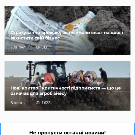
Страхування врожаю, як не «молитися» на дощ і
захистити свій бізнес
7 липня
513
Нові критерії критичності підприємств — що це
означає для агробізнесу
8 липня
1 622
Не пропусти останні новини!