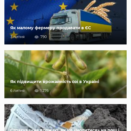
Як малому фермеру продавати в ЄС
3 липня
790
Як підвищити врожайність сої в Україні
6 липня
1 276
Страхування врожаю, як не «молитися» на дощ і