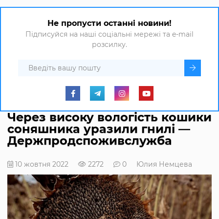
Не пропусти останні новини!
Підписуйся на наші соціальні мережі та e-mail
розсилку.
Через високу вологість кошики
соняшника уразили гнилі —
Держпродспоживслужба
10 жовтня 2022
2272
0
Юлия Немцева