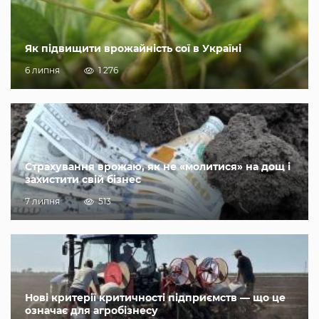
Як підвищити врожайність сої в Україні
6 липня
1 276
Страхування врожаю, як не «молитися» на дощ і
захистити свій бізнес
7 липня
513
Нові критерії критичності підприємств — що це
означає для агробізнесу