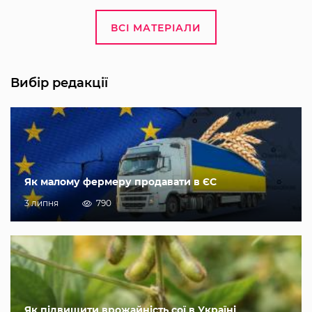
ВСІ МАТЕРІАЛИ
Вибір редакції
Як малому фермеру продавати в ЄС
3 липня
790
Як підвищити врожайність сої в Україні