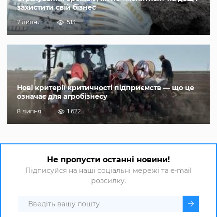
захистити свій бізнес
7 липня
513
Нові критерії критичності підприємств — що це
означає для агробізнесу
8 липня
1 622
Не пропусти останні новини!
Підписуйся на наші соціальні мережі та e-mail
розсилку.