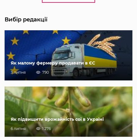
Вибір редакції
Як малому фермеру продавати в ЄС
3 липня
790
Як підвищити врожайність сої в Україні
6 липня
1 276