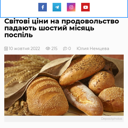
Світові ціни на продовольство
падають шостий місяць
поспіль
10 жовтня 2022
215
0
Юлия Немцева
Depositphotos