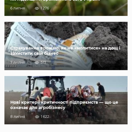
6 липня
1 276
Страхування врожаю, як не «молитися» на дощ і
захистити свій бізнес
7 липня
513
Нові критерії критичності підприємств — що це
означає для агробізнесу
8 липня
1 622