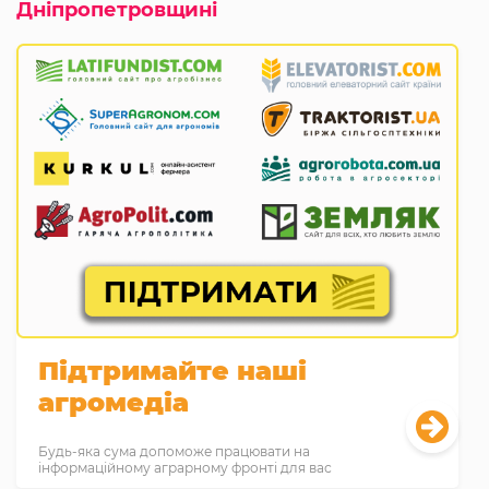
Дніпропетровщині
Підтримайте наші
агромедіа
Будь-яка сума допоможе працювати на
інформаційному аграрному фронті для вас