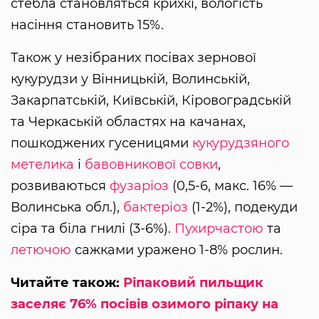
стебла становляться крихкі, вологість
насіння становить 15%.
Також у незібраних посівах зернової
кукурудзи у Вінницькій, Волинській,
Закарпатській, Київській, Кіровоградській
та Черкаській областях на качанах,
пошкоджених гусеницями
кукурудзяного
метелика
і
бавовникової совки
,
розвиваються
фузаріоз
(0,5-6, макс. 16% —
Волинська обл.),
бактеріоз
(1-2%), подекуди
сіра та біла гнилі (3-6%).
Пухирчастою
та
летючою
сажками уражено 1-8% рослин.
Читайте також:
Ріпаковий пильщик
заселяє 76% посівів озимого ріпаку на