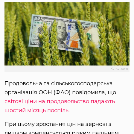
Kurkul.com
Продовольча та сільськогосподарська
організація ООН (ФАО) повідомила, що
світові ціни на продовольство падають
шостий місяць поспіль.
При цьому зростання цін на зернові з
лишком компенсується різким падінням