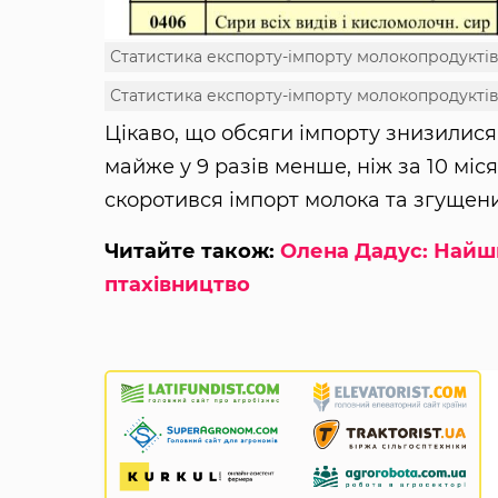
Статистика експорту-імпорту молокопродукті
Статистика експорту-імпорту молокопродукті
Цікаво, що обсяги імпорту знизилися
майже у 9 разів менше, ніж за 10 місяц
скоротився імпорт молока та згущен
Читайте також:
Олена Дадус: Найш
птахівництво