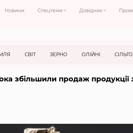
Новини
Спецтеми
Довідник
Прое
МЛЯ
СВІТ
ЗЕРНО
ОЛІЙНІ
СІЛЬГО
ока збільшили продаж продукції 