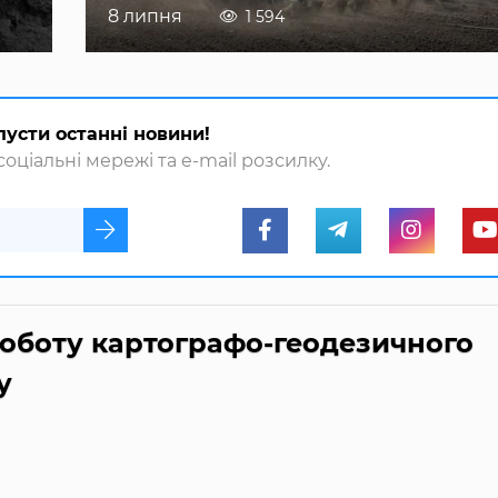
8 липня
1 594
пусти останні новини!
оціальні мережі та e-mail розсилку.
оботу картографо-геодезичного
у