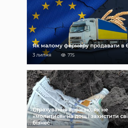
Як малому фермеру продавати в 
3 липня
775
Страхування врожаю, як не
«молитися» на дощ і захистити св
бізнес