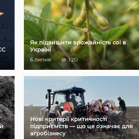
Як підвищити врожайність сої в
ЄС
Україні
6 липня
1 251
Нові критерії критичності
ій
підприємств — що це означає для
агробізнесу