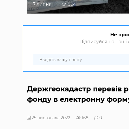
7 липня
504
Не про
Підписуйся на наші с
Держгеокадастр перевів р
фонду в електронну форм
25 листопада 2022
168
0