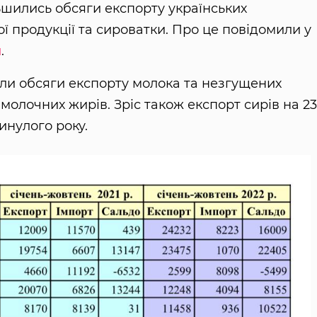
льшились обсяги експорту українських
ї продукції та сироватки. Про це повідомили у
и
.
осли обсяги експорту молока та незгущених
 молочних жирів. Зріс також експорт сирів на 2
инулого року.