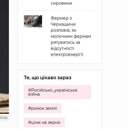
сировини
Фермер з
Черкащини
розповів, як
молочним фермам
рятуватись за
відсутності
електроенергії
Те, що цікаво зараз
#Російсько_українська
війна
#ринок землі
otos
#ціни на зерно