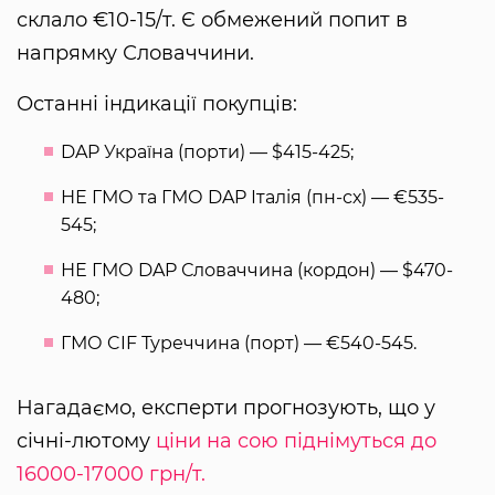
склало €10-15/т. Є обмежений попит в
напрямку Словаччини.
Останні індикації покупців:
DAP Україна (порти) — $415-425;
НЕ ГМО та ГМО DAP Італія (пн-сх) — €535-
545;
НЕ ГМО DAP Словаччина (кордон) — $470-
480;
ГМО CIF Туреччина (порт) — €540-545.
Нагадаємо, експерти прогнозують, що у
січні-лютому
ціни на сою піднімуться до
16000-17000 грн/т.