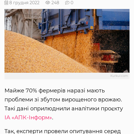
8 грудня 2022
248
0
Kurkul.com
Майже 70% фермерів наразі мають
проблеми зі збутом вирощеного врожаю.
Такі дані оприлюднили аналітики проєкту
ІА «АПК-Інформ»
.
Так, експерти провели опитування серед