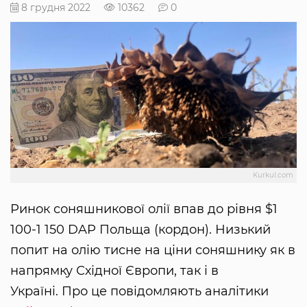
8 грудня 2022
10362
0
Kurkul.com
Ринок соняшникової олії впав до рівня $1
100-1 150 DAP Польща (кордон). Низький
попит на олію тисне на ціни соняшнику як в
напрямку Східної Європи, так і в
Україні. Про це повідомляють аналітики