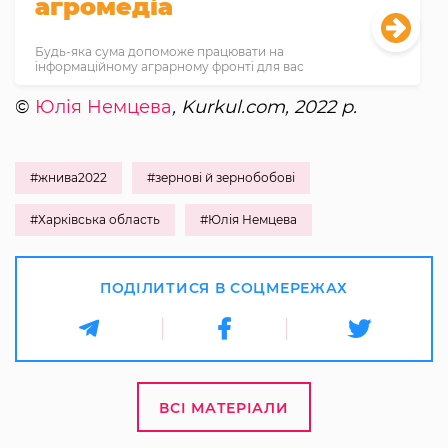
агромедіа
Будь-яка сума допоможе працювати на
інформаційному аграрному фронті для вас
©
Юлія Немцева
, Kurkul.com, 2022 р.
#жнива2022
#зернові й зернобобові
#Харківська область
#Юлія Немцева
ПОДІЛИТИСЯ В СОЦМЕРЕЖАХ
ВСІ МАТЕРІАЛИ