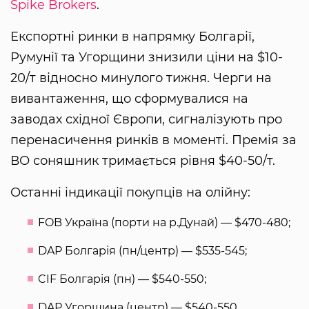
Spike Brokers
.
Експортні ринки в напрямку Болгарії,
Румунії та Угорщини знизили ціни на $10-
20/т відносно минулого тижня. Черги на
вивантаження, що сформувалися на
заводах східної Європи, сигналізують про
перенасичення ринків в моменті. Премія за
ВО соняшник тримається рівня $40-50/т.
Останні індикації покупців на олійну:
FOB Україна (порти на р.Дунай) — $470-480;
DAP Болгарія (пн/центр) — $535-545;
CIF Болгарія (пн) — $540-550;
DAP Угорщина (центр) — $540-550.