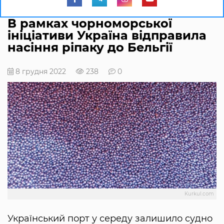
В рамках чорноморської
ініціативи Україна відправила
насіння ріпаку до Бельгії
8 грудня 2022
238
0
Kurkul.com
Український порт у середу залишило судно