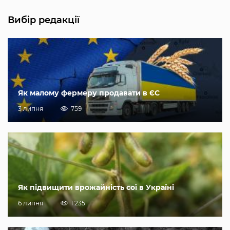
Вибір редакції
Як малому фермеру продавати в ЄС
3 липня
759
Як підвищити врожайність сої в Україні
6 липня
1 235