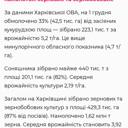
За даними Харківської ОВА, на 1 грудня
обмолочено 33% (42,5 тис. га) від засіяних
кукурудзою площ — зібрано 223,1 тис. т за
врожайністю 5,2 т/га. Це вище
минулорічного обласного показника (4,7 т/
га).
Соняшника зібрано майже 440 тис. т з
площі 201,1 тис. га (82%). Середня
врожайність культури 2,19 т/га.
Загалом на Харківщині зібрано зернових та
зернобобових культур з площі 429,3 тис. га
(87% від посівів). Намолочено 1,62 млн т
зерна. Середня врожайність становить 3,92