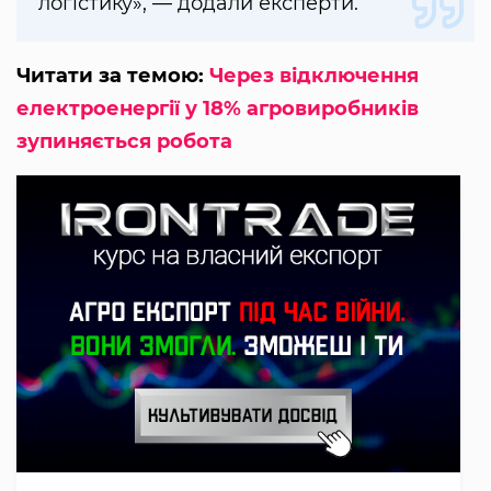
логістику», — додали експерти.
Читати за темою:
Через відключення
електроенергії у 18% агровиробників
зупиняється робота