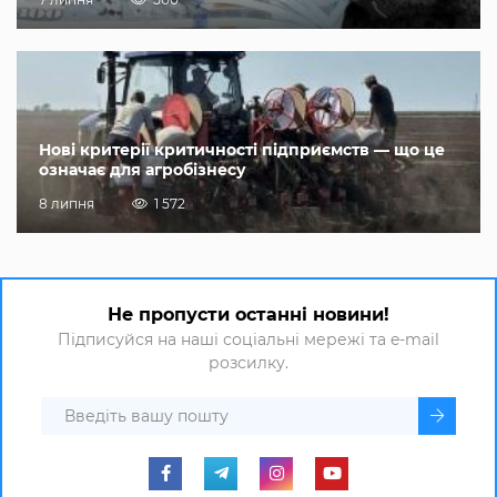
Нові критерії критичності підприємств — що це
означає для агробізнесу
8 липня
1 572
Не пропусти останні новини!
Підписуйся на наші соціальні мережі та e-mail
розсилку.