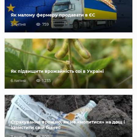
Як малому фермеру продавати в ЄС
3 липня
759
Як підвищити врожайність сої в Україні
6 липня
1 235
Страхування врожаю, як не «молитися» на дощ і
захистити свій бізнес
7 липня
500