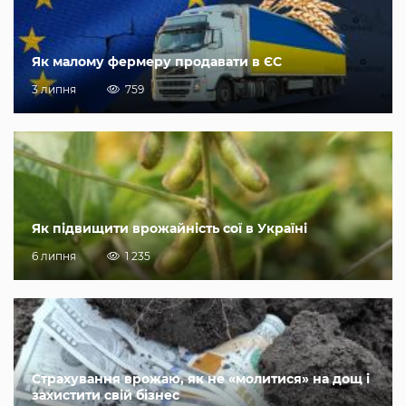
Як малому фермеру продавати в ЄС
3 липня
759
Як підвищити врожайність сої в Україні
6 липня
1 235
Страхування врожаю, як не «молитися» на дощ і
захистити свій бізнес