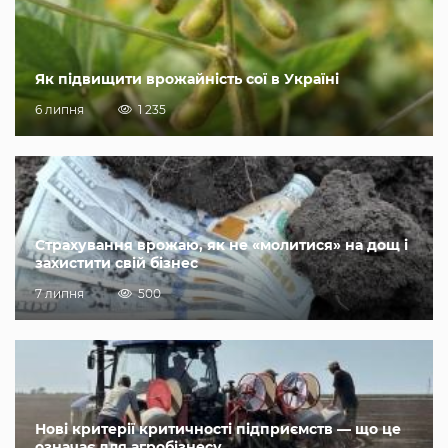
Як підвищити врожайність сої в Україні
6 липня
1 235
Страхування врожаю, як не «молитися» на дощ і
захистити свій бізнес
7 липня
500
Нові критерії критичності підприємств — що це
означає для агробізнесу