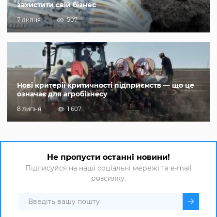
захистити свій бізнес
7 липня
507
Нові критерії критичності підприємств — що це
означає для агробізнесу
8 липня
1 607
Не пропусти останні новини!
Підписуйся на наші соціальні мережі та e-mail
розсилку.