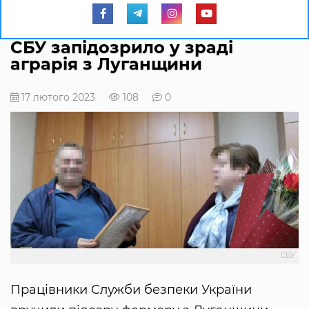
CБУ запідозрило у зраді
аграрія з Луганщини
17 лютого 2023
108
0
СБУ
Працівники Служби безпеки України