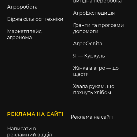
вигідна переробка
Агроробота
АгроЕкспедиція
Біржа сільгосптехніки
Гранти та програми
Маркетплейс
допомоги
агронома
АгроОсвіта
Я — Куркуль
Жінка в агро — до
щастя
Хвала рукам, що
пахнуть хлібом
РЕКЛАМА НА САЙТІ
Реклама на сайті
Написати в
рекламний відділ