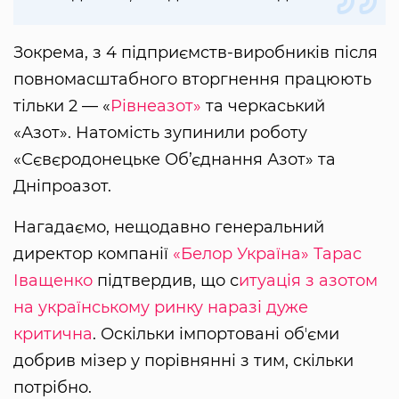
Зокрема, з 4 підприємств-виробників після
повномасштабного вторгнення працюють
тільки 2 — «
Рівнеазот»
та черкаський
«Азот». Натомість зупинили роботу
«Сєвєродонецьке Об’єднання Азот» та
Дніпроазот.
Нагадаємо, нещодавно генеральний
директор компанії
«Белор Україна»
Тарас
Іващенко
підтвердив, що с
итуація з азотом
на українському ринку наразі дуже
критична
. Оскільки імпортовані обʼєми
добрив мізер у порівнянні з тим, скільки
потрібно.