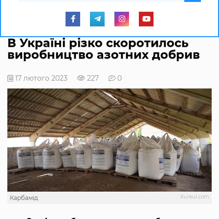
В Україні різко скоротилось
виробництво азотних добрив
17 лютого 2023
227
0
Kurkul.com
Карбамід