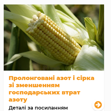
Пролонговані азот і сірка
зі зменшенням
господарських втрат
азоту
Деталі за посиланням