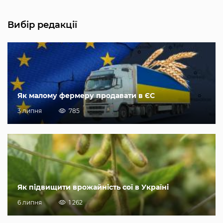
Вибір редакції
Як малому фермеру продавати в ЄС
3 липня
785
Як підвищити врожайність сої в Україні
6 липня
1 262