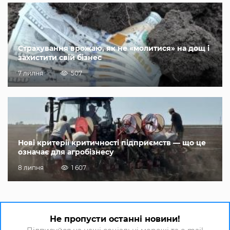
Страхування врожаю, як не «молитися» на дощ і
захистити свій бізнес
7 липня
507
Нові критерії критичності підприємств — що це
означає для агробізнесу
8 липня
1 607
Не пропусти останні новини!