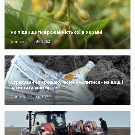
Як підвищити врожайність сої в Україні
6 липня
1 262
Страхування врожаю, як не «молитися» на дощ і
захистити свій бізнес
7 липня
507