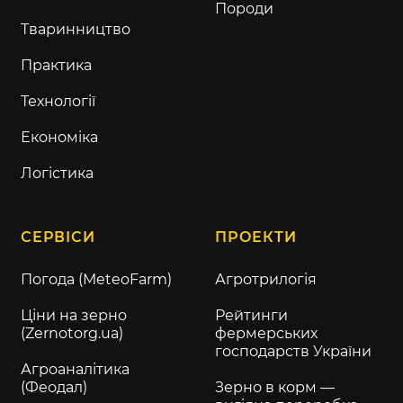
Породи
Тваринництво
Практика
Технології
Економіка
Логістика
СЕРВІСИ
ПРОЕКТИ
Погода (MeteoFarm)
Агротрилогія
Ціни на зерно
Рейтинги
(Zernotorg.ua)
фермерських
господарств України
Агроаналітика
(Феодал)
Зерно в корм —