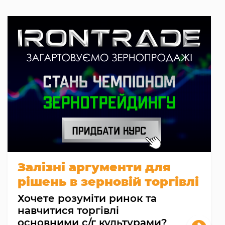
Залізні аргументи для
рішень в зерновій торгівлі
Хочете розуміти ринок та
навчитися торгівлі
основними с/г культурами?