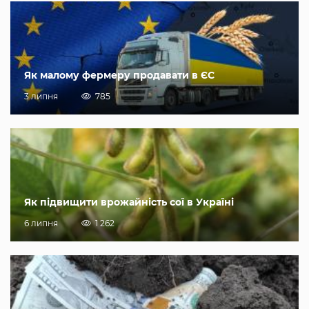
Як малому фермеру продавати в ЄС
3 липня
785
Як підвищити врожайність сої в Україні
6 липня
1 262