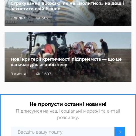
Страхування врожаю, як не «молитися» на дощ і
захистити свій бізнес
7 липня
507
Нові критерії критичності підприємств — що це
означає для агробізнесу
8 липня
1 607
Не пропусти останні новини!
Підписуйся на наші соціальні мережі та e-mail
розсилку.