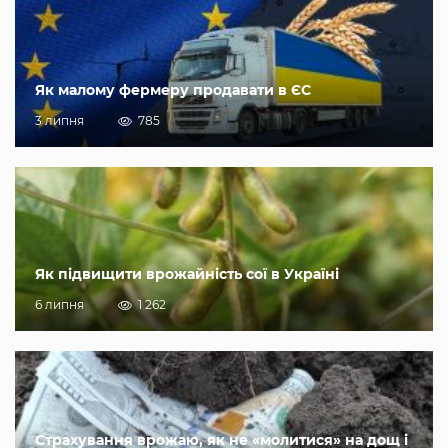
Як малому фермеру продавати в ЄС
3 липня
785
Як підвищити врожайність сої в Україні
6 липня
1 262
Страхування врожаю, як не «молитися» на дощ і