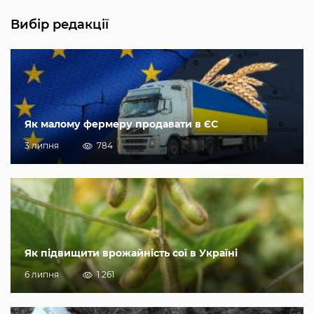
Вибір редакції
Як малому фермеру продавати в ЄС
3 липня
784
Як підвищити врожайність сої в Україні
6 липня
1 261