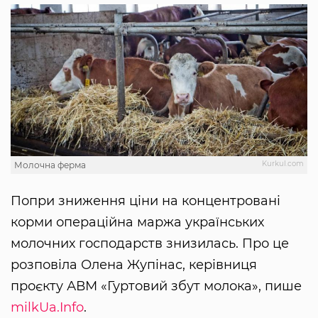
Kurkul.com
Молочна ферма
Попри зниження ціни на концентровані
корми операційна маржа українських
молочних господарств знизилась. Про це
розповіла Олена Жупінас, керівниця
проєкту АВМ «Гуртовий збут молока», пише
milkUa.Info
.