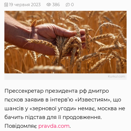
19 червня 2023
386
0
Kurkul.com
Прессекретар президента рф дмитро
пєсков заявив в інтерв’ю «Известиям», що
шансів у «зернової угоди» немає, москва не
бачить підстав для її продовження.
Повідомляє
pravda.com
.