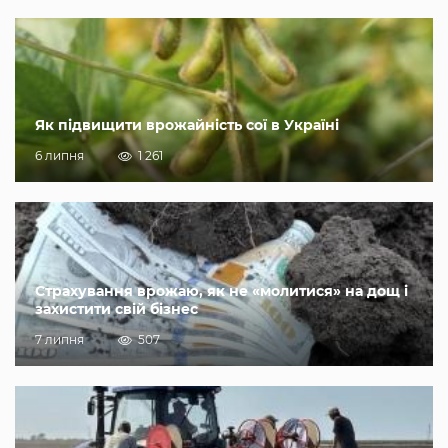
Як підвищити врожайність сої в Україні
6 липня
1 261
Страхування врожаю, як не «молитися» на дощ і
захистити свій бізнес
7 липня
507