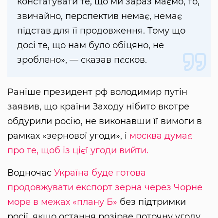
констатувати те, що ми зараз маємо, то,
звичайно, перспектив немає, немає
підстав для її продовження. Тому що
досі те, що нам було обіцяно, не
зроблено», — сказав пєсков.
Раніше президент рф володимир путін
заявив, що країни Заходу нібито вкотре
обдурили росію, не виконавши її вимоги в
рамках «зернової угоди», і
москва думає
про те, щоб із цієї угоди вийти.
Водночас
Україна буде готова
продовжувати експорт зерна через Чорне
море в межах «плану Б»
без підтримки
росії, якщо остання розірве поточну угоду.