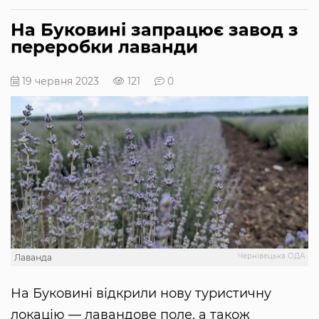
На Буковині запрацює завод з
переробки лаванди
19 червня 2023
121
0
Чернівецька ОДА
Лаванда
На Буковині відкрили нову туристичну
локацію — лавандове поле, а також