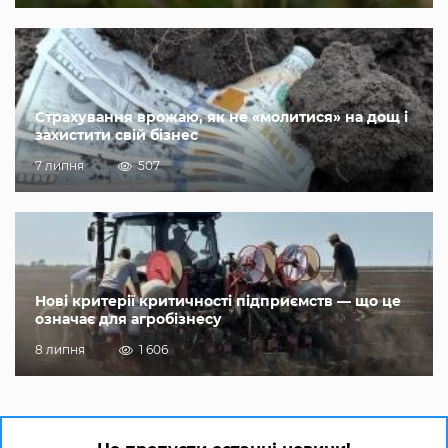
Страхування врожаю, як не «молитися» на дощ і
захистити свій бізнес
7 липня
507
Нові критерії критичності підприємств — що це
означає для агробізнесу
8 липня
1 606