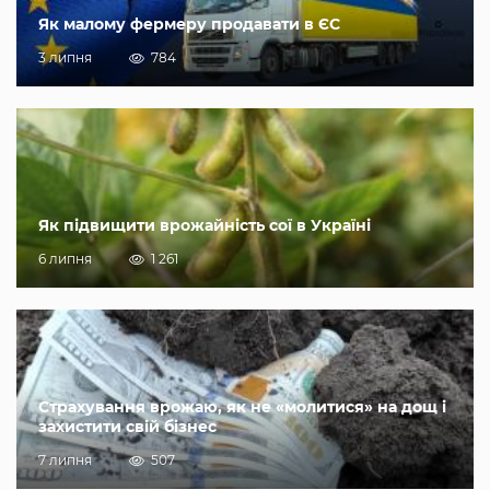
Як малому фермеру продавати в ЄС
3 липня
784
Як підвищити врожайність сої в Україні
6 липня
1 261
Страхування врожаю, як не «молитися» на дощ і
захистити свій бізнес
7 липня
507