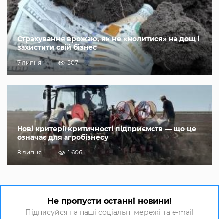
Страхування врожаю, як не «молитися» на дощ і
захистити свій бізнес
7 липня
507
Нові критерії критичності підприємств — що це
означає для агробізнесу
8 липня
1 606
Не пропусти останні новини!
Підписуйся на наші соціальні мережі та e-mail