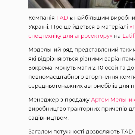
Компанія
ТAD
є найбільшим виробни
Україні. Про це йдеться в матеріалі
«
спецтехніку для агросектору»
на
Lati
Модельний ряд представлений такими т
які відрізняються різними варіантам
Зокрема, можуть мати 2-10 осей та до
повномасштабного вторгнення компа
середньотонажних автомобілів для пе
Менеджер з продажу
Артем Мельни
виробництво тракторних причепів дл
садівництвом.
Загалом потужності дозволяють ТAD в