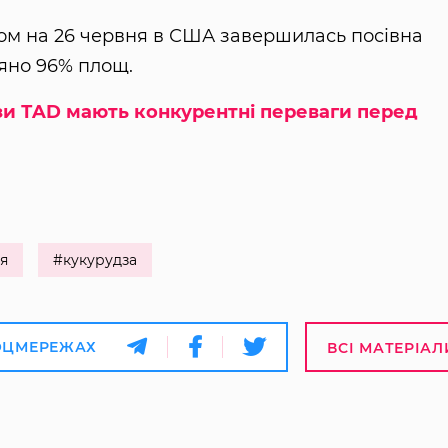
аном на 26 червня в США завершилась посівна
іяно 96% площ.
зи ТAD мають конкурентні переваги перед
я
#кукурудза
ОЦМЕРЕЖАХ
ВСІ МАТЕРІАЛ