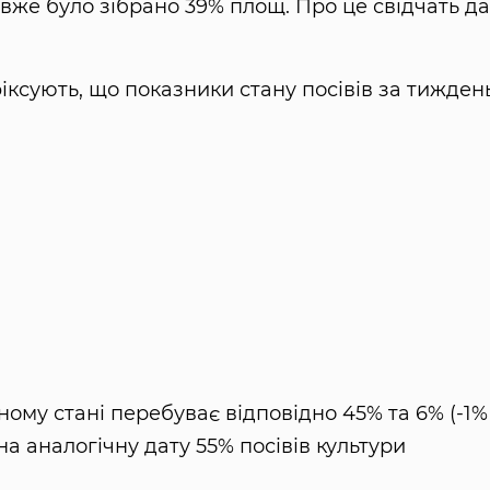
у вже було зібрано 39% площ. Про це свідчать да
фіксують, що показники стану посівів за тижден
нному стані перебуває відповідно 45% та 6% (-1%
на аналогічну дату 55% посівів культури