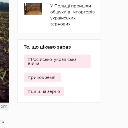
У Польщі пройшли
обшуки в імпортерів
українських
зернових
Те, що цікаво зараз
#Російсько_українська
війна
#ринок землі
#ціни на зерно
.com
ть