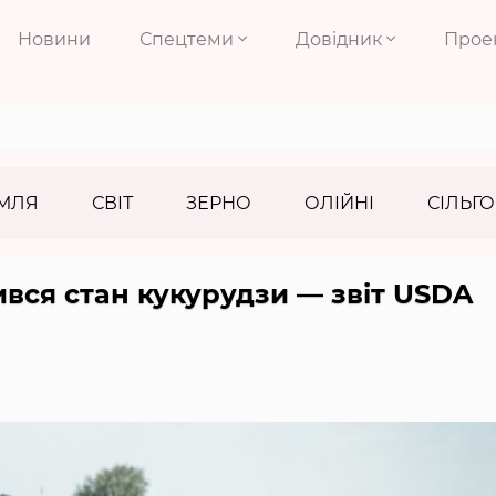
Новини
Спецтеми
Довідник
Прое
МЛЯ
СВІТ
ЗЕРНО
ОЛІЙНІ
СІЛЬГО
вся стан кукурудзи — звіт USDA