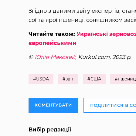
Згідно з даними звіту експертів, ст
сої та ярої пшениці, соняшником зас
Читайте також:
Українські зерново
європейськими
©
Юлія Маковей
, Kurkul.com, 2023 р.
#USDA
#звіт
#США
#пшениц
КОМЕНТУВАТИ
ПОДІЛИТИСЯ В С
Вибір редакції