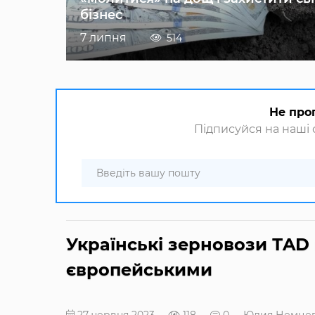
бізнес
7 липня
514
Не про
Підписуйся на наші с
Українські зерновози ТAD
європейськими
27 червня 2023
118
0
Юлия Немце