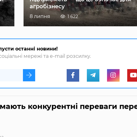
агробізнесу
8 липня
1 622
пусти останні новини!
оціальні мережі та e-mail розсилку.
 мають конкурентні переваги пер
ва