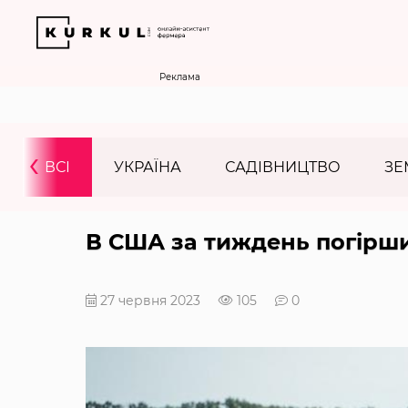
Реклама
‹
ВСІ
УКРАЇНА
САДІВНИЦТВО
ЗЕ
В США за тиждень погірши
27 червня 2023
105
0