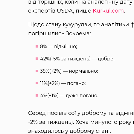
від торішніх, коли на аналогічну дат
експертів USDA, пише
Kurkul.com
.
Щодо стану кукурудзи, то аналітики 
погіршились Зокрема:
8% — відмінно;
42%(-5% за тиждень) — добре;
35%(+2%) — нормально;
11%(+2%) — погано;
4%(+1%) — дуже погано.
Серед посівів сої у доброму та відмі
-2% за тиждень). Хоча минулого року 
знаходилось у доброму стані.