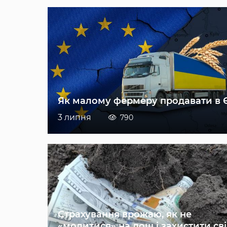
Як малому фермеру продавати в 
3 липня
790
Страхування врожаю, як не
«молитися» на дощ і захистити св