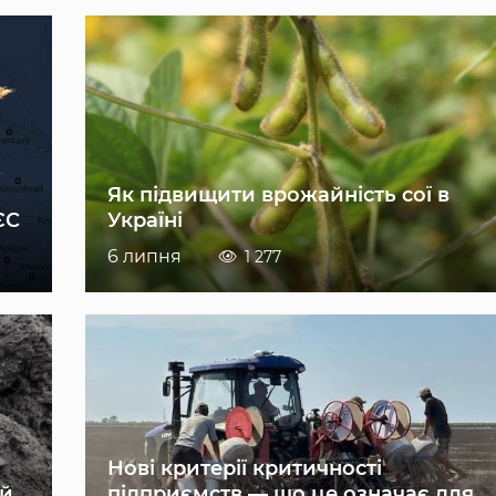
Як підвищити врожайність сої в
ЄС
Україні
6 липня
1 277
Нові критерії критичності
ій
підприємств — що це означає для