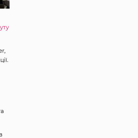
уту
r,
ії.
та
в