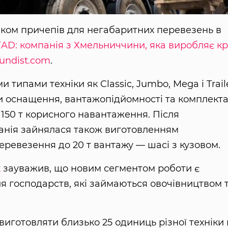
ком причепів для негабаритних перевезень в
ТAD: компанія з Хмельниччини, яка виробляє кр
fundist.com
.
ипами техніки як Classic, Jumbo, Mega і Traile
и оснащення, вантажопідйомності та комплектац
 150 т корисного навантаження. Після
нія зайнялася також виготовленням
ревезення до 20 т вантажу — шасі з кузовом.
к
зауважив, що новим сегментом роботи є
я господарств, які займаються овочівництвом 
иготовляти близько 25 одиниць різної техніки 