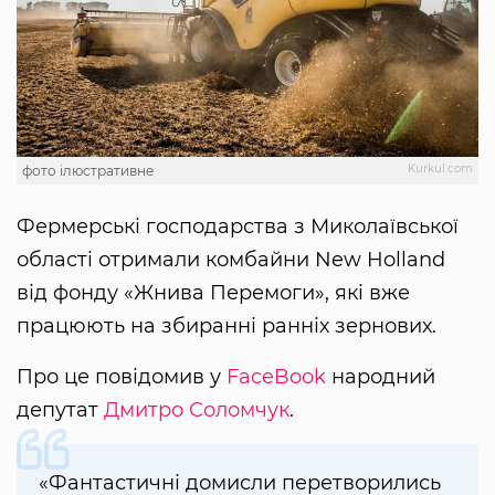
Kurkul.com
фото ілюстративне
Фермерські господарства з Миколаївської
області отримали комбайни New Holland
від фонду «Жнива Перемоги», які вже
працюють на збиранні ранніх зернових.
Про це повідомив у
FaceBook
народний
депутат
Дмитро Соломчук
.
«Фантастичні домисли перетворились