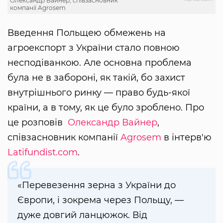
Олександр Вайнер, співзасновник
компанії Agrosem
Введення Польщею обмежень на
агроекспорт з України стало повною
несподіванкою. Але основна проблема
була не в забороні, як такій, бо захист
внутрішнього ринку — право будь-якої
країни, а в тому, як це було зроблено. Про
це розповів
Олександр Вайнер
,
співзасновник компанії
Agrosem
в інтерв'ю
Latifundist.com
.
«Перевезення зерна з України до
Європи, і зокрема через Польщу, —
дуже довгий ланцюжок. Від