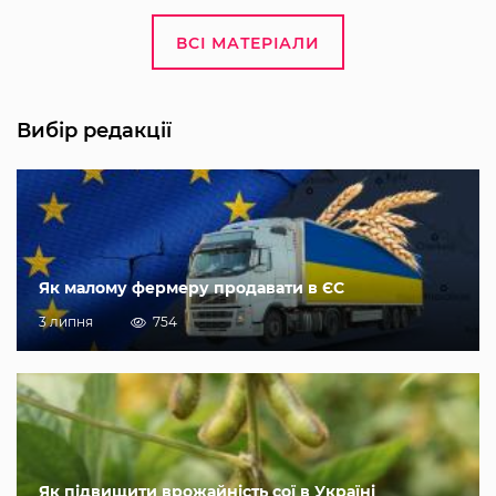
ВСІ МАТЕРІАЛИ
Вибір редакції
Як малому фермеру продавати в ЄС
3 липня
754
Як підвищити врожайність сої в Україні