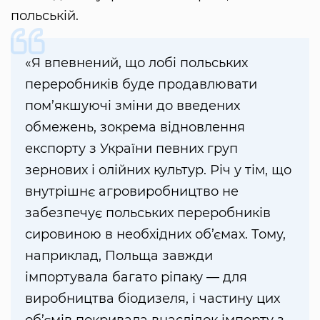
польській.
«Я впевнений, що лобі польських
переробників буде продавлювати
пом’якшуючі зміни до введених
обмежень, зокрема відновлення
експорту з України певних груп
зернових і олійних культур. Річ у тім, що
внутрішнє агровиробництво не
забезпечує польських переробників
сировиною в необхідних об’ємах. Тому,
наприклад, Польща завжди
імпортувала багато ріпаку — для
виробництва біодизеля, і частину цих
об’ємів покривала внаслідок імпорту з