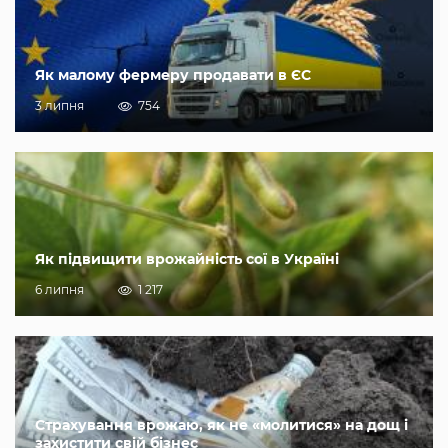
Як малому фермеру продавати в ЄС
3 липня
754
Як підвищити врожайність сої в Україні
6 липня
1 217
Страхування врожаю, як не «молитися» на дощ і
захистити свій бізнес