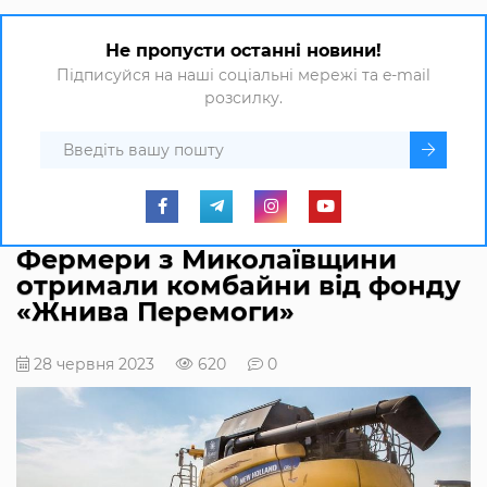
Не пропусти останні новини!
Підписуйся на наші соціальні мережі та e-mail
розсилку.
Фермери з Миколаївщини
отримали комбайни від фонду
«Жнива Перемоги»
28 червня 2023
620
0