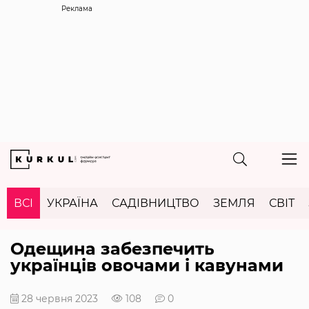
Реклама
ВСІ
УКРАЇНА
САДІВНИЦТВО
ЗЕМЛЯ
СВІТ
Одещина забезпечить
українців овочами і кавунами
28 червня 2023
108
0