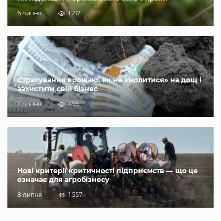
6 липня
1 217
Страхування врожаю, як не «молитися» на дощ і
захистити свій бізнес
7 липня
495
Нові критерії критичності підприємств — що це
означає для агробізнесу
8 липня
1 557