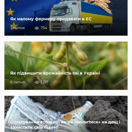
Як малому фермеру продавати в ЄС
3 липня
754
Як підвищити врожайність сої в Україні
6 липня
1 217
Страхування врожаю, як не «молитися» на дощ і
захистити свій бізнес