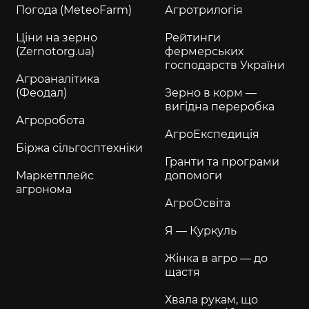
Погода (MeteoFarm)
Агротрилогія
Ціни на зерно
Рейтинги
(Zernotorg.ua)
фермерських
господарств України
Агроаналітика
(Феодал)
Зерно в корм —
вигідна переробка
Агроробота
АгроЕкспедиція
Біржа сільгосптехніки
Гранти та програми
Маркетплейс
допомоги
агронома
АгроОсвіта
Я — Куркуль
Жінка в агро — до
щастя
Хвала рукам, що