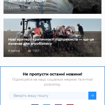
захистити свій бізнес
7 липня
495
Нові критерії критичності підприємств — що це
означає для агробізнесу
8 липня
1 557
Не пропусти останні новини!
Підписуйся на наші соціальні мережі та e-mail
розсилку.