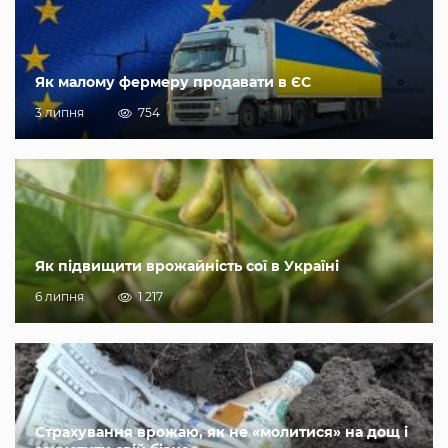
Як малому фермеру продавати в ЄС
3 липня
754
Як підвищити врожайність сої в Україні
6 липня
1 217
Страхування врожаю, як не «молитися» на дощ і