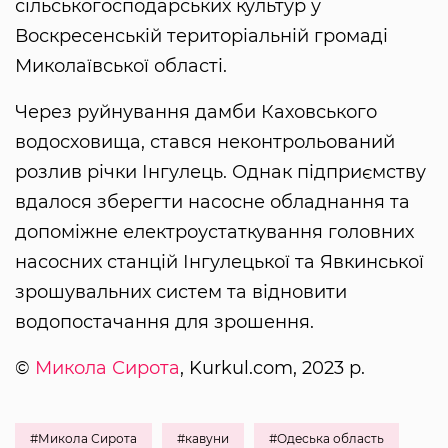
сільськогосподарських культур у
Воскресенській територіальній громаді
Миколаївської області.
Через руйнування дамби Каховського
водосховища, стався неконтрольований
розлив річки Інгулець. Однак підприємству
вдалося зберегти насосне обладнання та
допоміжне електроустаткування головних
насосних станцій Інгулецької та Явкинської
зрошувальних систем та відновити
водопостачання для зрошення.
©
Микола Сирота
, Kurkul.com, 2023 р.
#Микола Сирота
#кавуни
#Одеська область