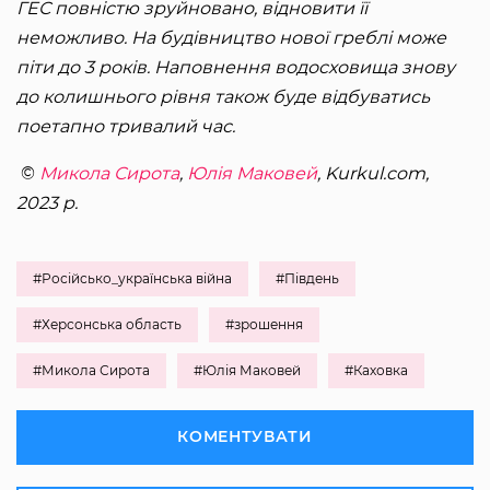
ГЕС повністю зруйновано, відновити її
неможливо. На будівництво нової греблі може
піти до 3 років. Наповнення водосховища знову
до колишнього рівня також буде відбуватись
поетапно тривалий час.
©
Микола Сирота
,
Юлія Маковей
, Kurkul.com,
2023 р.
#Російсько_українська війна
#Південь
#Херсонська область
#зрошення
#Микола Сирота
#Юлія Маковей
#Каховка
КОМЕНТУВАТИ