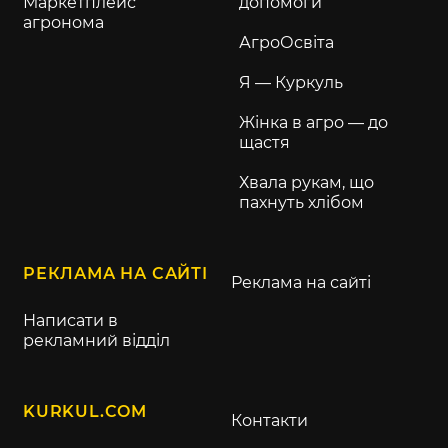
Маркетплейс
допомоги
агронома
АгроОсвіта
Я — Куркуль
Жінка в агро — до
щастя
Хвала рукам, що
пахнуть хлібом
РЕКЛАМА НА САЙТІ
Реклама на сайті
Написати в
рекламний відділ
KURKUL.COM
Контакти