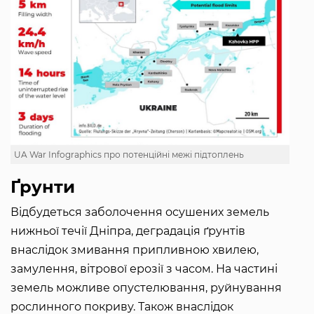
UA War Infographics про потенційні межі підтоплень
Ґрунти
Відбудеться заболочення осушених земель
нижньої течії Дніпра, деградація ґрунтів
внаслідок змивання припливною хвилею,
замулення, вітрової ерозії з часом. На частині
земель можливе опустелювання, руйнування
рослинного покриву. Також внаслідок