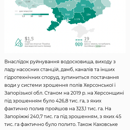
Внаслідок руйнування водосховища, виходу з
ладу насосних станцій, дамб, каналів та інших
гідротехнічних споруд, зупиниться постачання
води у системи зрошення полів Херсонської і
Запорізької обл. Станом на 2019 р. на Херсонщині
під зрошенням було 426,8 тис. га, з яких
фактично полив пройшов на 323,1 тис. га. На
Запоріжжі 240,7 тис. га під зрошенням, з яких 45
тис. га фактично було полито. Також Каховське