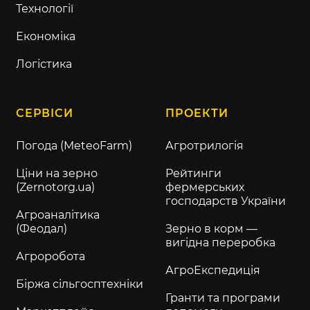
Технології
Економіка
Логістика
СЕРВІСИ
ПРОЕКТИ
Погода (MeteoFarm)
Агротрилогія
Ціни на зерно
Рейтинги
(Zernotorg.ua)
фермерських
господарств України
Агроаналітика
(Феодал)
Зерно в корм —
вигідна переробка
Агроробота
АгроЕкспедиція
Біржа сільгосптехніки
Гранти та програми