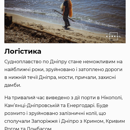
Логістика
Судноплавство по Дніпру стане неможливим на
найближчі роки, зруйновано і затоплено дороги
в нижній течії Дніпра, мости, причали, захисні
дамби.
На тривалий час виведено з дії порти в Нікополі,
Кам’янці-Дніпровській та Енергодарі. Буде
розмито і зруйновано залізничні колії, що
сполучали Запоріжжя і Дніпро з Кримом, Кривим
Рогом та Донбасом.