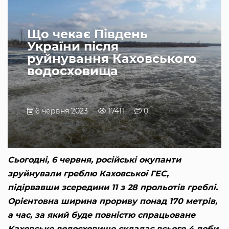
Що чекає Південь
України після
руйнування Каховського
водосховища
6 червня 2023
17411
0
Сьогодні, 6 червня, російські окупанти
зруйнували греблю Каховської ГЕС,
підірвавши зсередини 11 з 28 прольотів греблі.
Орієнтовна ширина прориву понад 170 метрів,
а час, за який буде повністю спрацьоване
Каховське водосховище складає всього 4 доби.