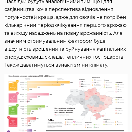
Наслідки будуть аналогічними тим, що і для
садівництва, хоча перспектива відновлення
потужностей краща, адже для овочів не потрібен
кількарічний період очікування першого врожаю
та виходу насаджень на повну врожайність. Але
значним стримувальним фактором буде
відсутність зрошення та руйнування капітальних
споруд: сховищ, складів, тепличних господарств.
Також даватимуться взнаки зміни клімату.