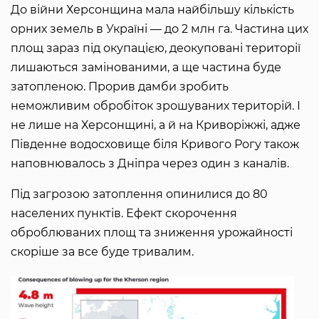
До війни Херсонщина мала найбільшу кількість
орних земель в Україні — до 2 млн га. Частина цих
площ зараз під окупацією, деокуповані території
лишаються замінованими, а ще частина буде
затопленою. Прорив дамби зробить
неможливим обробіток зрошуваних територій. І
не лише на Херсонщині, а й на Криворіжжі, адже
Південне водосховище біля Кривого Рогу також
наповнювалось з Дніпра через один з каналів.
Під загрозою затоплення опинилися до 80
населених пунктів. Ефект скорочення
оброблюваних площ та зниження урожайності
скоріше за все буде тривалим.