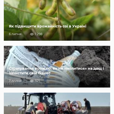
Як підвищити врожайність сої в Україні
6 липня
1 298
Страхування врожаю, як не «молитися» на дощ і
захистити свій бізнес
7 липня
521