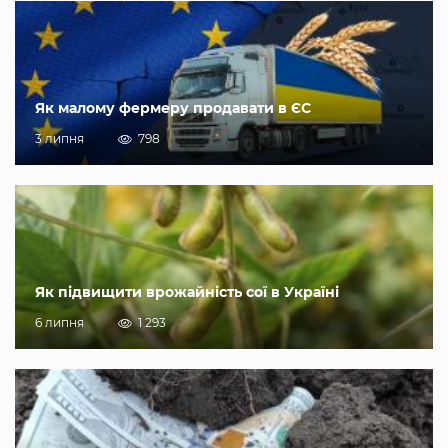
Як малому фермеру продавати в ЄС
3 липня
798
Як підвищити врожайність сої в Україні
6 липня
1 293