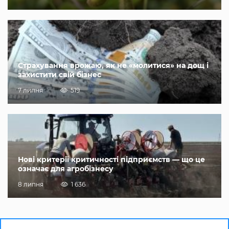
Страхування врожаю, як не «молитися» на дощ і
захистити свій бізнес
7 липня
519
Нові критерії критичності підприємств — що це
означає для агробізнесу
8 липня
1 636