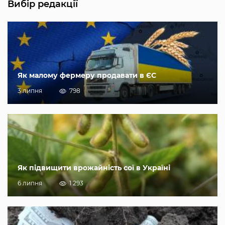
Вибір редакції
Як малому фермеру продавати в ЄС
3 липня
798
Як підвищити врожайність сої в Україні
6 липня
1 293