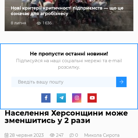
Нові критерії критичності підприємств — що це
означає для агробізнесу
8 липня
1 636
Не пропусти останні новини!
Підписуйся на наші соціальні мережі та e-mail
розсилку.
Населення Херсонщини може
зменшитись у 2 рази
28 червня 2023
247
0
Микола Сирота