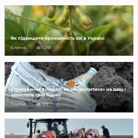
Як підвищити врожайність сої в Україні
6 липня
1 293
Страхування врожаю, як не «молитися» на дощ і
захистити свій бізнес
7 липня
519