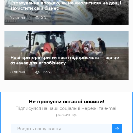
Страхування врожаю, як не «молитися» на дощ і
захистити свій бізнес
7 липня
519
Нові критерії критичності підприємств — що це
означає для агробізнесу
8 липня
1 636
Не пропусти останні новини!
Підписуйся на наші соціальні мережі та e-mail
розсилку.