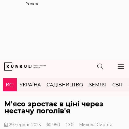
Реклама
ВСІ
УКРАЇНА
САДІВНИЦТВО
ЗЕМЛЯ
СВІТ
М'ясо зростає в ціні через
нестачу поголів'я
29 червня 2023
950
0
Микола Сирота