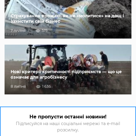
Страхування врожаю, як не «молитися» на дощ і
захистити свій бізнес
7 липня
519
Нові критерії критичності підприємств — що це
означає для агробізнесу
8 липня
1 636
Не пропусти останні новини!
Підписуйся на наші соціальні мережі та e-mail
розсилку.