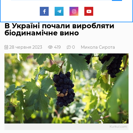
В Україні почали виробляти
біодинамічне вино
28 червня 2023
419
0
Микола Сирота
Kurkul.com