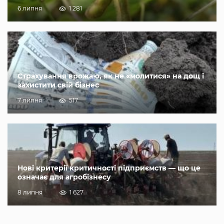
6 липня
1 281
Страхування врожаю, як не «молитися» на дощ і
захистити свій бізнес
7 липня
517
Нові критерії критичності підприємств — що це
означає для агробізнесу
8 липня
1 627