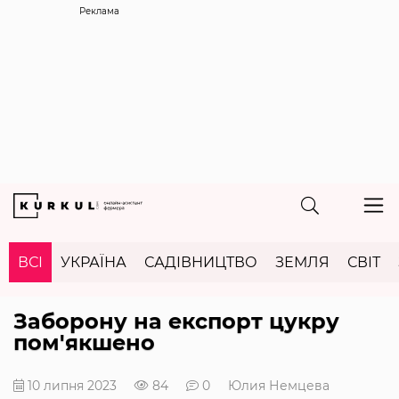
Реклама
ВСІ
УКРАЇНА
САДІВНИЦТВО
ЗЕМЛЯ
СВІТ
Заборону на експорт цукру
пом'якшено
10 липня 2023
84
0
Юлия Немцева