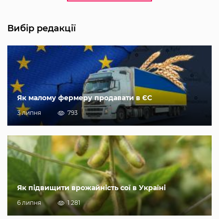
Вибір редакції
Як малому фермеру продавати в ЄС
3 липня
793
Як підвищити врожайність сої в Україні
6 липня
1 281