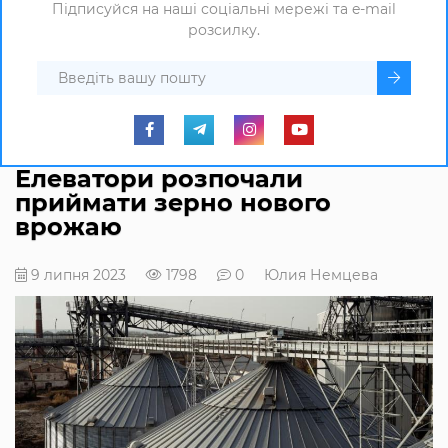
Підписуйся на наші соціальні мережі та e-mail
розсилку.
Елеватори розпочали
приймати зерно нового
врожаю
9 липня 2023
1798
0
Юлия Немцева