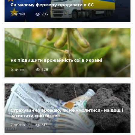
Як малому фермеру продавати в ЄС
3 липня
793
Як підвищити врожайність сої в Україні
6 липня
1 281
Страхування врожаю, як не «молитися» на дощ і
захистити свій бізнес
7 липня
517