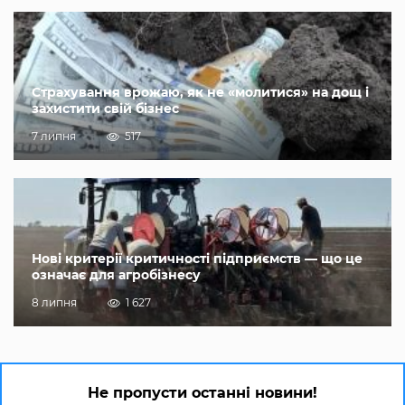
Страхування врожаю, як не «молитися» на дощ і
захистити свій бізнес
7 липня
517
Нові критерії критичності підприємств — що це
означає для агробізнесу
8 липня
1 627
Не пропусти останні новини!