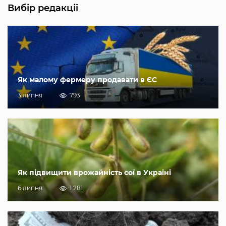
Вибір редакції
Як малому фермеру продавати в ЄС
3 липня
793
Як підвищити врожайність сої в Україні
6 липня
1 281