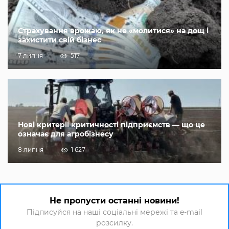
Страхування врожаю, як не «молитися» на дощ і
захистити свій бізнес
7 липня
517
Нові критерії критичності підприємств — що це
означає для агробізнесу
8 липня
1 627
Не пропусти останні новини!
Підписуйся на наші соціальні мережі та e-mail
розсилку.