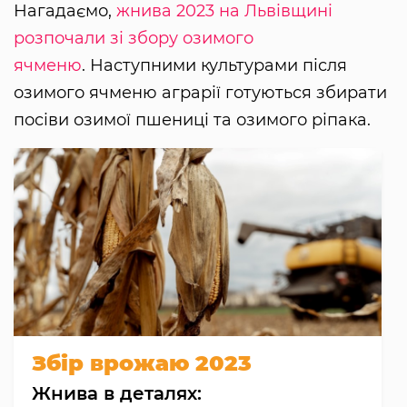
Нагадаємо,
жнива 2023 на Львівщині
розпочали зі збору озимого
ячменю
. Наступними культурами після
озимого ячменю аграрії готуються збирати
посіви озимої пшениці та озимого ріпака.
Збір врожаю 2023
Жнива в деталях: