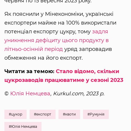
червня по 15 вересня 2023 року.
Як пояснили у Мінекономіки, українські
експортери майже на 100% використали
потенціал експорту цукру, тому
задля
уникнення дефіциту цього продукту в
літньо-осінній період
уряд запровадив
обмеження на його експорт.
Читати за темою:
Стало відомо, скільки
цукрозаводів працюватиме у сезоні 2023
©
Юлія Немцева
, Kurkul.com, 2023 р.
#цукор
#експорт
#квоти
#Румунія
#Юлія Немцева