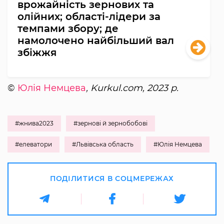
врожайність зернових та
олійних; області-лідери за
темпами збору; де
намолочено найбільший вал
збіжжя
©
Юлія Немцева
, Kurkul.com, 2023 р.
#жнива2023
#зернові й зернобобові
#елеватори
#Львівська область
#Юлія Немцева
ПОДІЛИТИСЯ В СОЦМЕРЕЖАХ