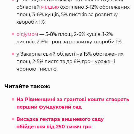
областей
мілдью
охоплено 3-12% обстежених
площ, 3-6% кущів, 5% листків за розвитку
хвороби 1%;
оїдіумом
— 5-8% площ, 2-6% кущів, 1-2%
листків, 2-6% грон за розвитку хвороби 1%;
у Закарпатській області на 15% обстежених
площ, 2-5% листя та до 6% грон уражені
чорною гниллю.
Читайте також:
На Рівненщині за грантові кошти створять
перший фундуковий сад
Висадка гектара вишневого саду
обійдеться від 250 тисяч грн