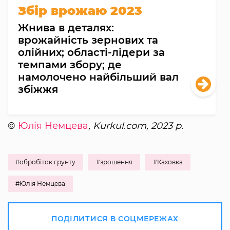
Збір врожаю 2023
Жнива в деталях:
врожайність зернових та
олійних; області-лідери за
темпами збору; де
намолочено найбільший вал
збіжжя
©
Юлія Немцева
, Kurkul.com, 2023 р.
#обробіток грунту
#зрошення
#Каховка
#Юлія Немцева
ПОДІЛИТИСЯ В СОЦМЕРЕЖАХ