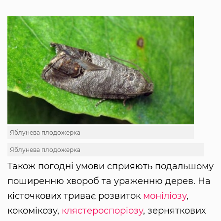
Яблунева плодожерка
Яблунева плодожерка
Також погодні умови сприяють подальшому
поширенню хвороб та ураженню дерев. На
кісточкових триває розвиток
моніліозу
,
кокомікозу,
клястероспоріозу
, зерняткових