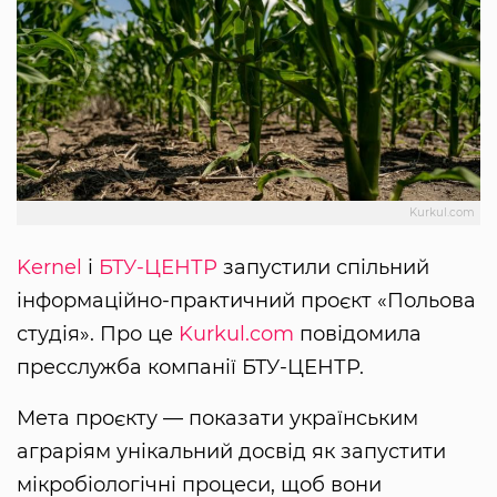
Kurkul.com
Kernel
і
БТУ-ЦЕНТР
запустили спільний
інформаційно-практичний проєкт «Польова
студія». Про це
Kurkul.com
повідомила
пресслужба компанії БТУ-ЦЕНТР.
Мета проєкту — показати українським
аграріям унікальний досвід як запустити
мікробіологічні процеси, щоб вони