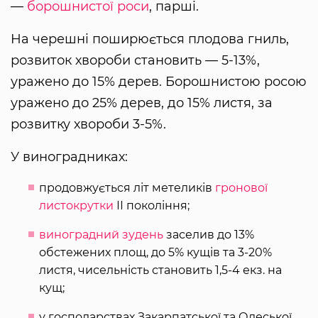
—
борошнистої роси
, парші.
На черешні поширюється плодова гниль,
розвиток хвороби становить — 5-13%,
уражено до 15% дерев. Борошнистою росою
уражено до 25% дерев, до 15% листя, за
розвитку хвороби 3-5%.
У виноградниках:
продовжується літ метеликів
гронової
листокрутки
ІІ покоління;
виноградний зудень
заселив до 13%
обстежених площ, до 5% кущів та 3-20%
листя, чисельність становить 1,5-4 екз. на
кущ;
у господарствах Закарпатської та Одеської