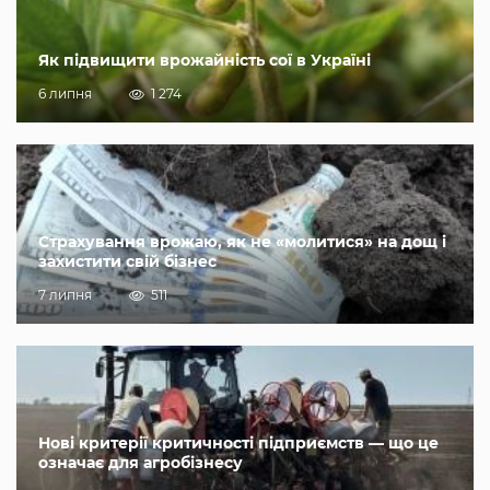
Як підвищити врожайність сої в Україні
6 липня
1 274
Страхування врожаю, як не «молитися» на дощ і
захистити свій бізнес
7 липня
511
Нові критерії критичності підприємств — що це
означає для агробізнесу