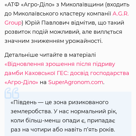
«АТФ «Агро-Діло» з Миколаївщини (входить
до Миколаївського кластеру компанії
A.G.R.
Group
) Юрій Павлович відмітив, що такий
розвиток подій можливий, але виллється
значним зниженням урожайності.
Детальніше читайте в матеріалі
«Відновлення зрошення після підриву
дамби Каховської ГЕС: досвід господарства
«Агро-Діло»
на
SuperAgronom.com
.
«Південь — це зона ризикованого
землеробства. У нас нормальний рік,
коли більш-менш опади є, припадає
раз на чотири або навіть п’ять років.