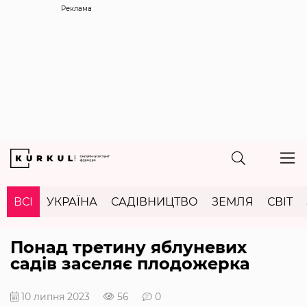
Реклама
ВСІ
УКРАЇНА
САДІВНИЦТВО
ЗЕМЛЯ
СВІТ
Понад третину яблуневих
садів заселяє плодожерка
10 липня 2023
56
0