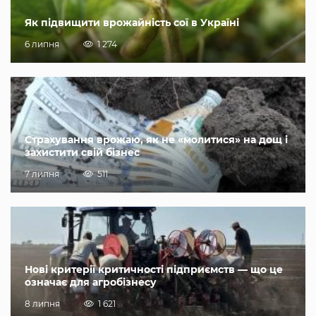
Як підвищити врожайність сої в Україні
6 липня
1 274
Страхування врожаю, як не «молитися» на дощ і
захистити свій бізнес
7 липня
511
Нові критерії критичності підприємств — що це
означає для агробізнесу
8 липня
1 621