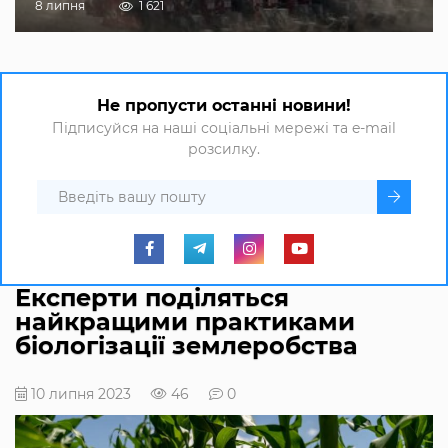
8 липня
1 621
Не пропусти останні новини!
Підписуйся на наші соціальні мережі та e-mail
розсилку.
Експерти поділяться
найкращими практиками
біологізації землеробства
10 липня 2023
46
0