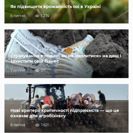
Як підвищити врожайність сої в Україні
6 липня
1 274
Страхування врожаю, як не «молитися» на дощ і
захистити свій бізнес
7 липня
511
Нові критерії критичності підприємств — що це
означає для агробізнесу
8 липня
1 621