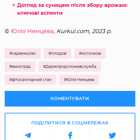
Догляд за суницею після збору врожаю:
ключові аспекти
©
Юлія Немцева
, Kurkul.com, 2023 р.
#садівництво
#плодові
#кісточкові
#виноград
#Держпродспоживслужба
#фітосанітарний стан
#Юлія Немцева
КОМЕНТУВАТИ
ПОДІЛИТИСЯ В СОЦМЕРЕЖАХ