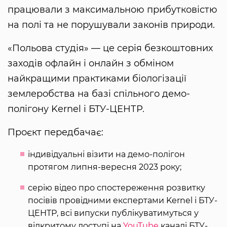
працювали з максимальною прибутковістю
на полі та не порушували законів природи.
«Польова студія» — це серія безкоштовних
заходів офлайн і онлайн з обміном
найкращими практиками біологізації
землеробства на базі спільного демо-
полігону Kernel і БТУ-ЦЕНТР.
Проєкт передбачає:
індивідуальні візити на демо-полігон
протягом липня-вересня 2023 року;
серію відео про спостереження розвитку
посівів провідними експертами Kernel і БТУ-
ЦЕНТР, всі випуски публікуватимуться у
відкритому доступі на
YouTube
каналі БТУ-