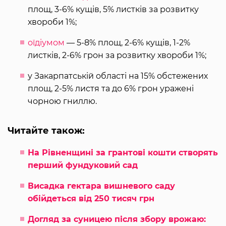
площ, 3-6% кущів, 5% листків за розвитку
хвороби 1%;
оїдіумом
— 5-8% площ, 2-6% кущів, 1-2%
листків, 2-6% грон за розвитку хвороби 1%;
у Закарпатській області на 15% обстежених
площ, 2-5% листя та до 6% грон уражені
чорною гниллю.
Читайте також:
На Рівненщині за грантові кошти створять
перший фундуковий сад
Висадка гектара вишневого саду
обійдеться від 250 тисяч грн
Догляд за суницею після збору врожаю: