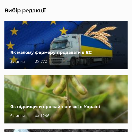
Вибір редакції
Як малому фермеру продавати в ЄС
3 липня
772
Як підвищити врожайність сої в Україні
6 липня
1 246