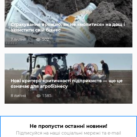
Страхування врожаю, як не «молитися» на дощ і
захистити свій бізнес
7 липня
502
Нові критерії критичності підприємств — що це
означає для агробізнесу
8 липня
1 585
Не пропусти останні новини!
Підписуйся на наші соціальні мережі та e-mail