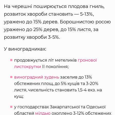
На черешні поширюється плодова гниль,
розвиток хвороби становить — 5-13%,
уражено до 15% дерев. Борошнистою росою
уражено до 25% дерев, до 15% листя, за
розвитку хвороби 3-5%.
У виноградниках:
продовжується літ метеликів
гронової
листокрутки
ІІ покоління;
виноградний зудень
заселив до 13%
обстежених площ, до 5% кущів та 3-20%
листя, чисельність становить 1,5-4 екз. на
кущ;
у господарствах Закарпатської та Одеської
областей
мілдью
охоплено 3-12% обстежених