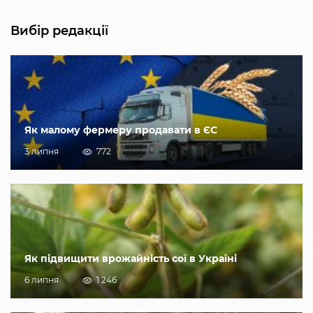
Вибір редакції
Як малому фермеру продавати в ЄС
3 липня
772
Як підвищити врожайність сої в Україні
6 липня
1 246