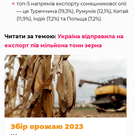
топ-5 напрямів експорту соняшникової олії
— це Туреччина (19,3%), Румунія (12,1%), Китай
(11,9%), Індія (7,2%) та Польща (7,2%).
Читати за темою:
Україна відправила на
експорт пів мільйона тонн зерна
Збір врожаю 2023