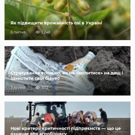
Як підвищити врожайність сої в Україні
6 липня
1 246
Страхування врожаю, як не «молитися» на дощ і
захистити свій бізнес
7 липня
502
Нові критерії критичності підприємств — що це
означає для агробізнесу