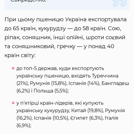
При цьому пшеницю Україна експортувала
до 65 країн, кукурудзу — до 58 країн. Сою,
ріпак, соняшник, інші олійні, шроти соєвий
та соняшниковий, гречку — у понад 40
країн світу:
до топ-5 держав, куди експортують
українську пшеницю, входять Туреччина
(21%), Румунія (15,8%), Іспанія (14%), Бангладеш
(6,2%) і Польща (5,5%);
у п’ятірці країн-лідерів, які купують
українську кукурудзу, Китай (19,8%), Румунія
(16,2%), Іспанія (10,5%), Єгипет (6,3%), Італія
(6,9%);