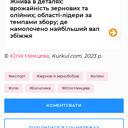
Жнива в деталях:
врожайність зернових та
олійних; області-лідери за
темпами збору; де
намолочено найбільший вал
збіжжя
©
Юлія Немцева
, Kurkul.com, 2023 р.
#експорт
#зернові й зернобобові
#олійні
#олія
#Економіка
#Юлія Немцева
КОМЕНТУВАТИ
ПОДІЛИТИСЯ В СОЦМЕРЕЖАХ