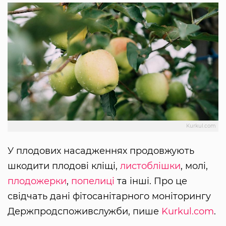
Kurkul.com
У плодових насадженнях продовжують
шкодити плодові кліщі,
листоблішки
, молі,
плодожерки
,
попелиці
та інші. Про це
свідчать дані фітосанітарного моніторингу
Держпродспоживслужби, пише
Kurkul.com
.