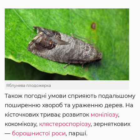
Яблунева плодожерка
Також погодні умови сприяють подальшому
поширенню хвороб та ураженню дерев. На
кісточкових триває розвиток
моніліозу
,
кокомікозу,
клястероспоріозу
, зерняткових
—
борошнистої роси
, парші.