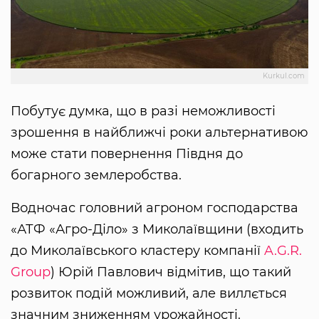
Kurkul.com
Побутує думка, що в разі неможливості
зрошення в найближчі роки альтернативою
може стати повернення Півдня до
богарного землеробства.
Водночас головний агроном господарства
«АТФ «Агро-Діло» з Миколаївщини (входить
до Миколаївського кластеру компанії
A.G.R.
Group
) Юрій Павлович відмітив, що такий
розвиток подій можливий, але виллється
значним зниженням урожайності.