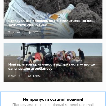
Страхування врожаю, як не «молитися» на дощ і
захистити свій бізнес
7 липня
502
Нові критерії критичності підприємств — що це
означає для агробізнесу
8 липня
1 585
Не пропусти останні новини!
Підписуйся на наші соціальні мережі та e-mail