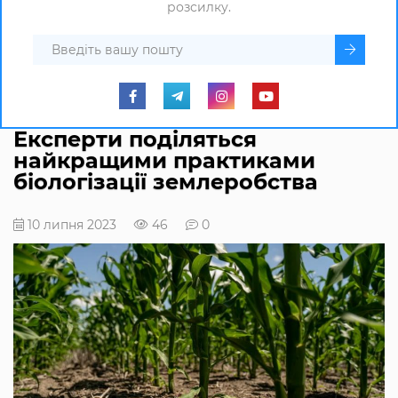
розсилку.
Експерти поділяться
найкращими практиками
біологізації землеробства
10 липня 2023
46
0