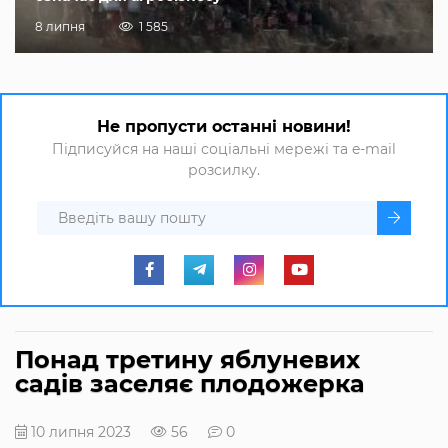
8 липня
1 585
Не пропусти останні новини!
Підписуйся на наші соціальні мережі та e-mail
розсилку.
Понад третину яблуневих
садів заселяє плодожерка
10 липня 2023
56
0