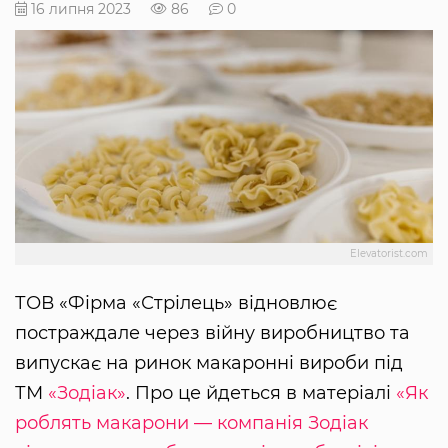
16 липня 2023
86
0
Elevatorist.com
ТОВ «Фірма «Стрілець» відновлює
постраждале через війну виробництво та
випускає на ринок макаронні вироби під
ТМ
«Зодіак»
. Про це йдеться в матеріалі
«Як
роблять макарони — компанія Зодіак