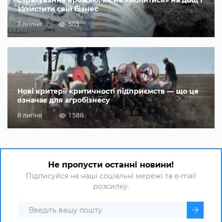
захистити свій бізнес
7 липня
503
Нові критерії критичності підприємств — що це
означає для агробізнесу
8 липня
1 588
Не пропусти останні новини!
Підписуйся на наші соціальні мережі та e-mail
розсилку.