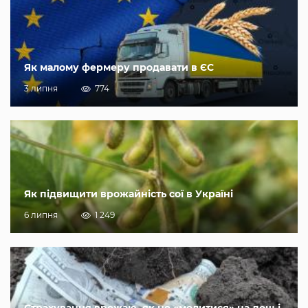
Як малому фермеру продавати в ЄС
3 липня
774
Як підвищити врожайність сої в Україні
6 липня
1 249
Страхування врожаю, як не «молитися» на дощ і