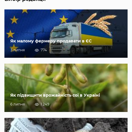
Як малому фермеру продавати в ЄС
3 липня
774
Як підвищити врожайність сої в Україні
6 липня
1 249