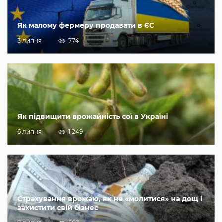
Як малому фермеру продавати в ЄС
3 липня
774
Як підвищити врожайність сої в Україні
6 липня
1 249
Страхування врожаю, як не «молитися» на дощ і
захистити свій бізнес