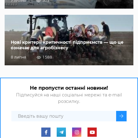
7 липня
503
Нові критерії критичності підприємств — що це
означає для агробізнесу
8 липня
1 588
Не пропусти останні новини!
Підписуйся на наші соціальні мережі та e-mail
розсилку.