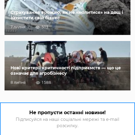
Страхування врожаю, як не «молитися» на дощ і
захистити свій бізнес
7 липня
503
Нові критерії критичності підприємств — що це
означає для агробізнесу
8 липня
1 588
Не пропусти останні новини!
Підписуйся на наші соціальні мережі та e-mail
розсилку.