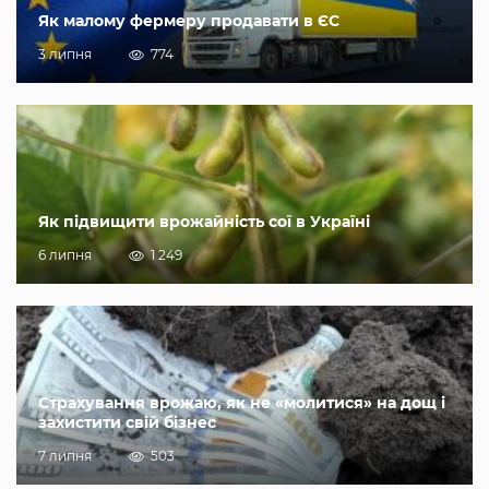
Як малому фермеру продавати в ЄС
3 липня
774
Як підвищити врожайність сої в Україні
6 липня
1 249
Страхування врожаю, як не «молитися» на дощ і
захистити свій бізнес
7 липня
503