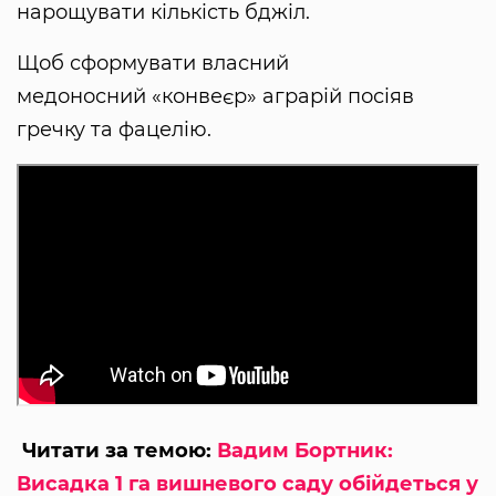
нарощувати кількість бджіл.
Щоб сформувати власний
медоносний «конвеєр» аграрій посіяв
гречку та фацелію.
Читати за темою:
Вадим Бортник:
Висадка 1 га вишневого саду обійдеться у