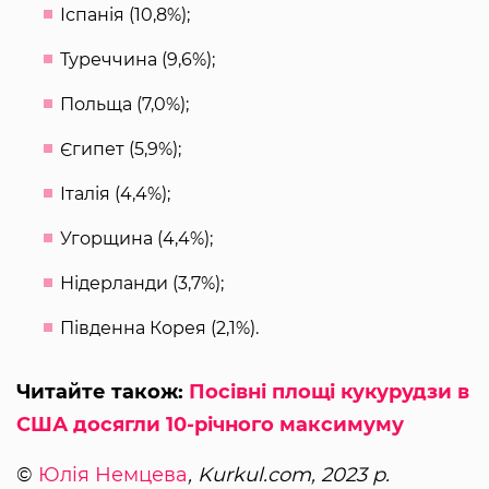
Іспанія (10,8%);
Туреччина (9,6%);
Польща (7,0%);
Єгипет (5,9%);
Італія (4,4%);
Угорщина (4,4%);
Нідерланди (3,7%);
Південна Корея (2,1%).
Читайте також:
Посівні площі кукурудзи в
США досягли 10-річного максимуму
©
Юлія Немцева
, Kurkul.com, 2023 р.