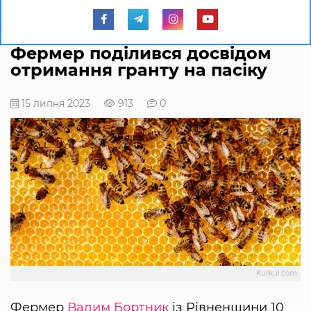
Фермер поділився досвідом
отримання гранту на пасіку
15 липня 2023
913
0
Kurkul.com
Фермер
Вадим Бортник
із Рівненщини 10