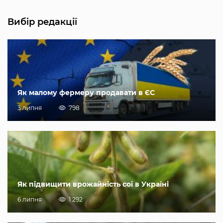
Вибір редакції
Як малому фермеру продавати в ЄС
3 липня
798
Як підвищити врожайність сої в Україні
6 липня
1 292