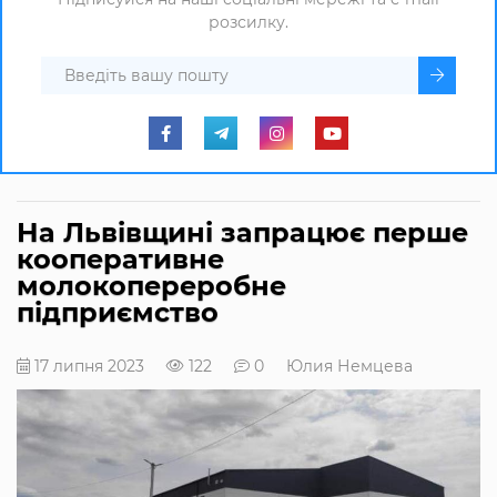
розсилку.
На Львівщині запрацює перше
кооперативне
молокопереробне
підприємство
17 липня 2023
122
0
Юлия Немцева