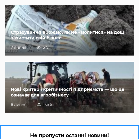
Страхування врожаю, як не «молитися» на дощ і
захистити свій бізнес
7 липня
519
Нові критерії критичності підприємств — що це
означає для агробізнесу
8 липня
1 636
Не пропусти останні новини!