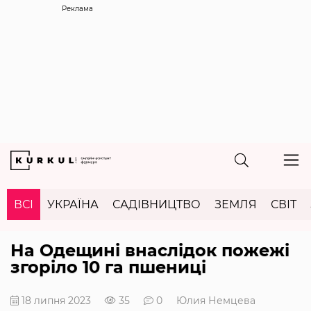
Реклама
ВСІ
УКРАЇНА
САДІВНИЦТВО
ЗЕМЛЯ
СВІТ
На Одещині внаслідок пожежі
згоріло 10 га пшениці
18 липня 2023
35
0
Юлия Немцева