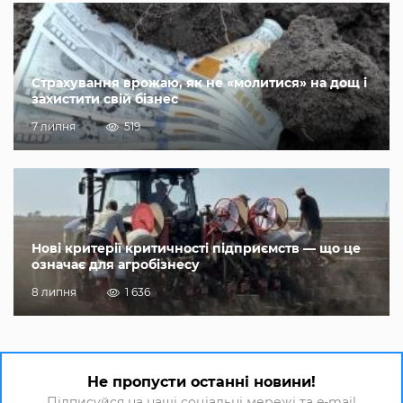
Страхування врожаю, як не «молитися» на дощ і
захистити свій бізнес
7 липня
519
Нові критерії критичності підприємств — що це
означає для агробізнесу
8 липня
1 636
Не пропусти останні новини!
Підписуйся на наші соціальні мережі та e-mail