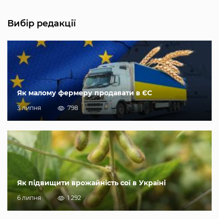
Вибір редакції
Як малому фермеру продавати в ЄС
3 липня
798
Як підвищити врожайність сої в Україні
6 липня
1 292