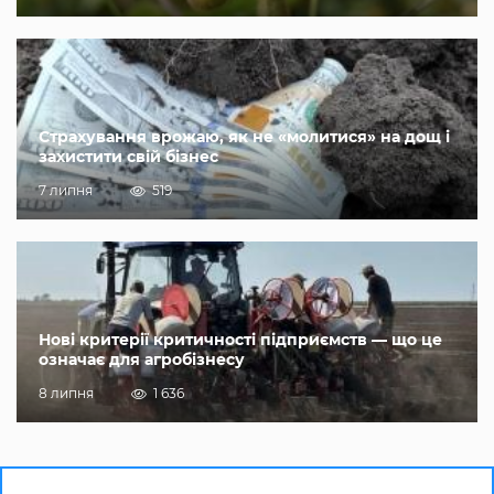
Страхування врожаю, як не «молитися» на дощ і
захистити свій бізнес
7 липня
519
Нові критерії критичності підприємств — що це
означає для агробізнесу
8 липня
1 636