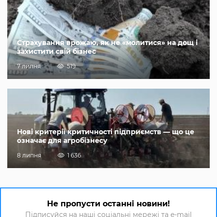
Страхування врожаю, як не «молитися» на дощ і
захистити свій бізнес
7 липня
519
Нові критерії критичності підприємств — що це
означає для агробізнесу
8 липня
1 636
Не пропусти останні новини!
Підписуйся на наші соціальні мережі та e-mail