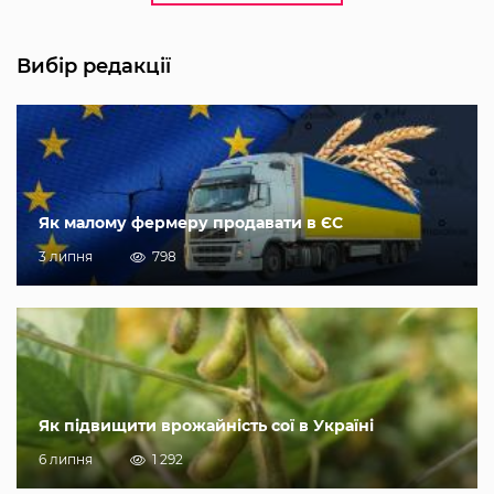
Вибір редакції
Як малому фермеру продавати в ЄС
3 липня
798
Як підвищити врожайність сої в Україні
6 липня
1 292