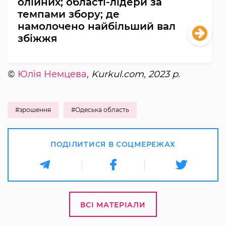
олійних; області-лідери за
темпами збору; де
намолочено найбільший вал
збіжжя
©
Юлія Немцева
, Kurkul.com, 2023 р.
#зрошення
#Одеська область
ПОДІЛИТИСЯ В СОЦМЕРЕЖАХ
ВСІ МАТЕРІАЛИ