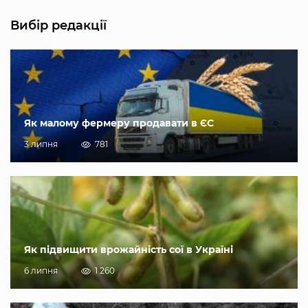
Вибір редакції
Як малому фермеру продавати в ЄС
3 липня
781
Як підвищити врожайність сої в Україні
6 липня
1 260