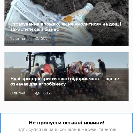
Страхування врожаю, як не «молитися» на дощ і
захистити свій бізнес
7 липня
507
Нові критерії критичності підприємств — що це
означає для агробізнесу
8 липня
1 603
Не пропусти останні новини!
Підписуйся на наші соціальні мережі та e-mail