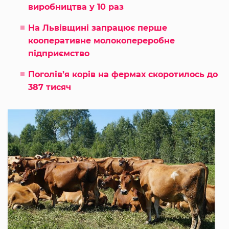
виробництва у 10 раз
На Львівщині запрацює перше
кооперативне молокопереробне
підприємство
Поголів’я корів на фермах скоротилось до
387 тисяч