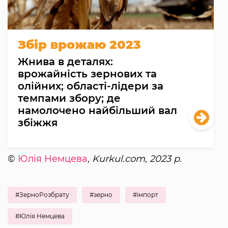
Збір врожаю 2023
Жнива в деталях:
врожайність зернових та
олійних; області-лідери за
темпами збору; де
намолочено найбільший вал
збіжжя
©
Юлія Немцева
, Kurkul.com, 2023 р.
#ЗерноРозбрату
#зерно
#імпорт
#Юлія Немцева