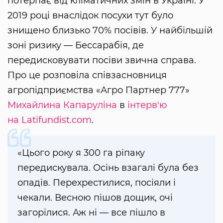
потерпає від кліматичних змін в Україні. У
2019 році внаслідок посухи тут було
знищено близько 70% посівів. У найбільшій
зоні ризику — Бессарабія, де
передисковувати посіви звична справа.
Про це розповіла співзасновниця
агропідприємства «Агро Партнер 777»
Михайлина Капаруліна
в
інтерв'ю
на Latifundist.com
.
«Цього року я 300 га ріпаку
передискувала. Осінь взагалі була без
опадів. Перехрестилися, посіяли і
чекали. Весною пішов дощик, очі
загорілися. Аж ні — все пішло в