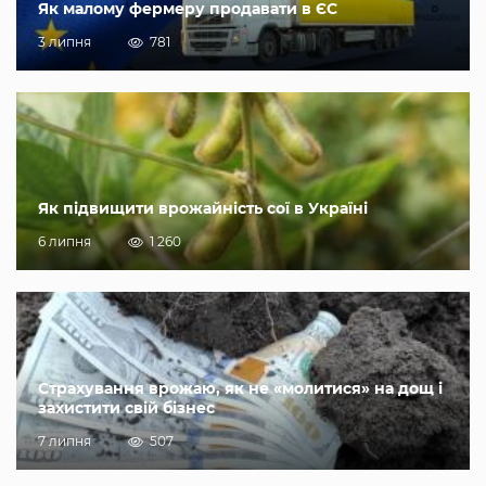
Як малому фермеру продавати в ЄС
3 липня
781
Як підвищити врожайність сої в Україні
6 липня
1 260
Страхування врожаю, як не «молитися» на дощ і
захистити свій бізнес
7 липня
507