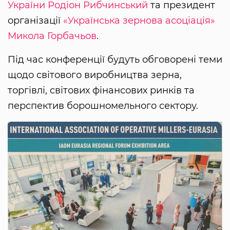
України
Родіон Рибчинський
та президент
організації
«Українська зернова асоціація»
Микола Горбачьов
.
Під час конференції будуть обговорені теми
щодо світового виробництва зерна,
торгівлі, світових фінансових ринків та
перспектив борошномельного сектору.