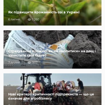
Як підвищити врожайність сої в Україні
6 липня
1 260
Страхування врожаю, як не «молитися» на дощ і
захистити свій бізнес
7 липня
507
Нові критерії критичності підприємств — що це
означає для агробізнесу