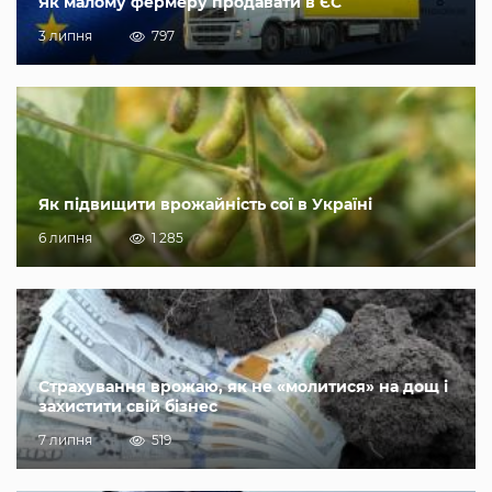
Як малому фермеру продавати в ЄС
3 липня
797
Як підвищити врожайність сої в Україні
6 липня
1 285
Страхування врожаю, як не «молитися» на дощ і
захистити свій бізнес
7 липня
519