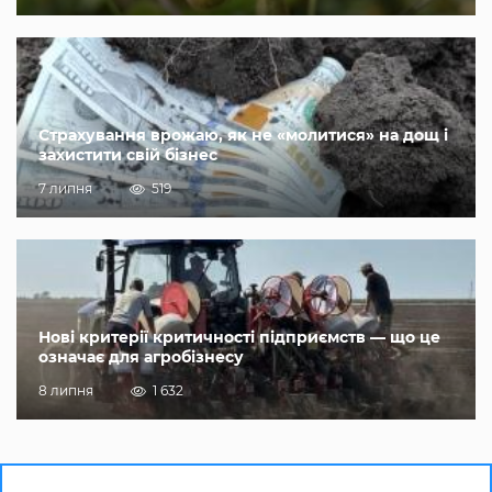
Страхування врожаю, як не «молитися» на дощ і
захистити свій бізнес
7 липня
519
Нові критерії критичності підприємств — що це
означає для агробізнесу
8 липня
1 632