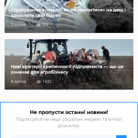
Страхування врожаю, як не «молитися» на дощ і
захистити свій бізнес
7 липня
519
Нові критерії критичності підприємств — що це
означає для агробізнесу
8 липня
1 632
Не пропусти останні новини!
Підписуйся на наші соціальні мережі та e-mail
розсилку.