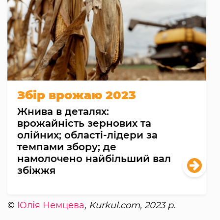
Збір врожаю 2023
Жнива в деталях:
врожайність зернових та
олійних; області-лідери за
темпами збору; де
намолочено найбільший вал
збіжжя
©
Юлія Немцева
, Kurkul.com, 2023 р.