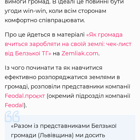
вимоги громад. В ідеалі це повинні бути
угоди win-win, коли всім сторонам
комфортно співпрацювати.
Про це йдеться в матеріалі
«Як громада
вчиться заробляти на своїй землі: чек-лист
від Белзької ТГ»
на
Zemliak.com
.
Із чого починати та як навчитися
ефективно розпоряджатися землями в
громаді, розповіли представники компанії
Feodal.проєкт
(окремий підрозділ компанії
Feodal
).
«Разом із представниками Белзької
громади (Львівщина) ми досить