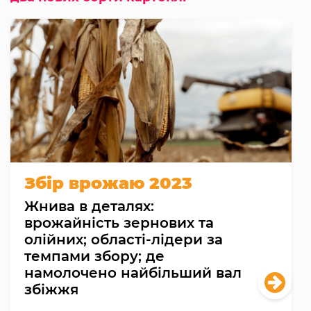
Збір врожаю 2023
Жнива в деталях:
врожайність зернових та
олійних; області-лідери за
темпами збору; де
намолочено найбільший вал
збіжжя