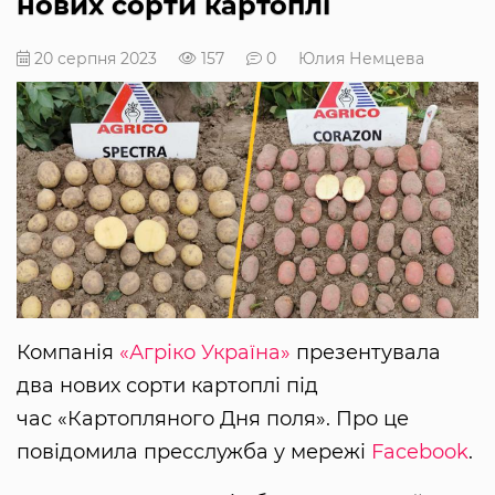
нових сорти картоплі
20 серпня 2023
157
0
Юлия Немцева
Компанія
«Агріко Україна»
презентувала
два нових сорти картоплі під
час «Картопляного Дня поля». Про це
повідомила пресслужба у мережі
Facebook
.