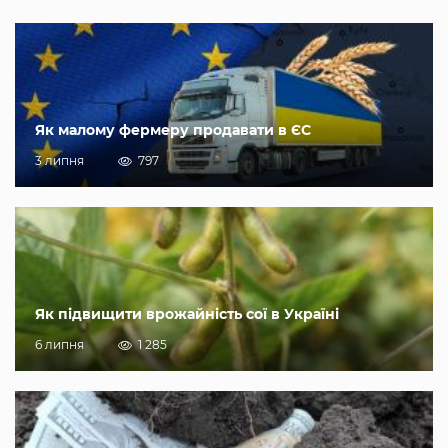
Як малому фермеру продавати в ЄС
3 липня
797
Як підвищити врожайність сої в Україні
6 липня
1 285